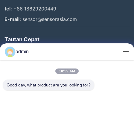
tel:
+86 18629200449
E-mail:
sensor@sensorasia.com
Tautan Cepat
Rumah
admin
Produk
10:59 AM
Pertunjukan VR
Tentang Kami
Good day, what product are you looking for?
Tur Pabrik
Kontrol Kualitas
Hubungi Kami
Permintaan Penawaran