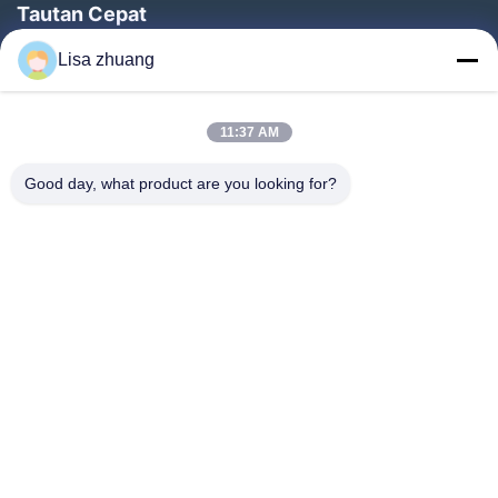
Tautan Cepat
Rumah
Lisa zhuang
Produk
11:37 AM
Pertunjukan VR
Tentang Kami
Good day, what product are you looking for?
Tur Pabrik
Kontrol Kualitas
Hubungi Kami
Permintaan Penawaran
Berita
Follow Us