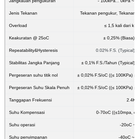
Jangkauan pengukuran
- 100kPa... 0kPa ~ 
Jenis Tekanan
Tekanan pengukur, Tekanan ab
Overload
≤ 1,5 kali dari ki
Keakuratan @ 25oC
± 0,25% (Biasa) ±
Repeatability&Hysteresis
0.02% F.S. (Typical) 
Stabilitas Jangka Panjang
± 0,1% F.S./Tahun (Typical) 
Pergeseran suhu titik nol
± 0,02% F.S/oC ((≤ 100KPa) ± 
Pergeseran Suhu Skala Penuh
± 0,02% F.S/oC ((≤ 100KPa) ± 
Tanggapan Frekuensi
2.4Kh
Suhu Kompensasi
0-70oC ((≤10mpa, dap
Suhu operasi
-20oC ~ 
Suhu penyimpanan
-40oC ~ 