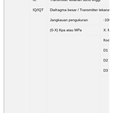
IQ/IQT
Diafragma besar / Transmitter tekanan 
Jangkauan pengukuran
-100k
(0-X) Kpa atau MPa
X: Me
Kode
D1
D2
D3