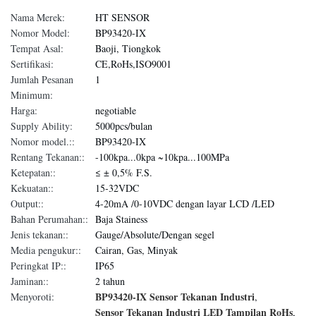
Nama Merek:
HT SENSOR
Nomor Model:
BP93420-IX
Tempat Asal:
Baoji, Tiongkok
Sertifikasi:
CE,RoHs,ISO9001
Jumlah Pesanan
1
Minimum:
Harga:
negotiable
Supply Ability:
5000pcs/bulan
Nomor model.::
BP93420-IX
Rentang Tekanan::
-100kpa...0kpa ~10kpa...100MPa
Ketepatan::
≤ ± 0,5% F.S.
Kekuatan::
15-32VDC
Output::
4-20mA /0-10VDC dengan layar LCD /LED
Bahan Perumahan::
Baja Stainess
Jenis tekanan::
Gauge/Absolute/Dengan segel
Media pengukur::
Cairan, Gas, Minyak
Peringkat IP::
IP65
Jaminan::
2 tahun
BP93420-IX Sensor Tekanan Industri
Menyoroti:
,
Sensor Tekanan Industri LED Tampilan RoHs
,