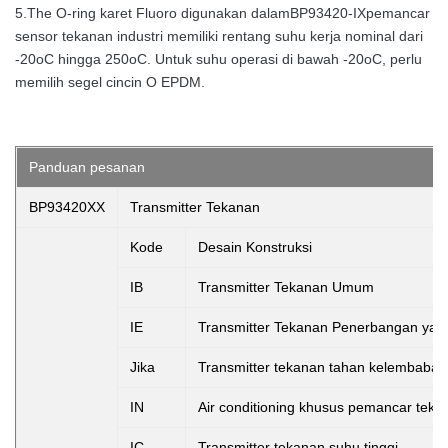
5.The O-ring karet Fluoro digunakan dalam
BP93420-IX
pemancar
sensor tekanan industri memiliki rentang suhu kerja nominal dari
-20oC hingga 250oC. Untuk suhu operasi di bawah -20oC, perlu
memilih segel cincin O EPDM.
Panduan pesanan
BP93420XX
Transmitter Tekanan
Kode
Desain Konstruksi
IB
Transmitter Tekanan Umum
IE
Transmitter Tekanan Penerbangan yang
Jika
Transmitter tekanan tahan kelembaban
IN
Air conditioning khusus pemancar teka
IC
Transmitter tekanan suhu tinggi