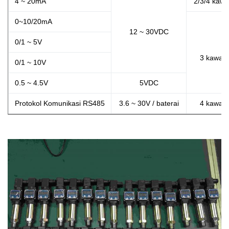
4 ~ 20mA
2/3/4 kawa
0~10/20mA
12 ~ 30VDC
0/1 ~ 5V
3 kawat
0/1 ~ 10V
0.5 ~ 4.5V
5VDC
Protokol Komunikasi RS485
3.6 ~ 30V / baterai
4 kawat