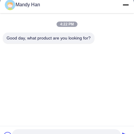
Rumah
Mandy Han
Produk
4:22 PM
Pertunjukan VR
Tentang Kami
Good day, what product are you looking for?
Tur Pabrik
Kontrol Kualitas
Hubungi Kami
Permintaan Penawaran
Berita
Follow Us