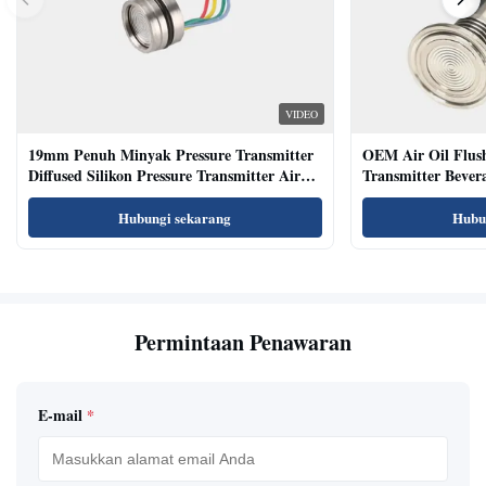
VIDEO
19mm Penuh Minyak Pressure Transmitter
OEM Air Oil Flus
Diffused Silikon Pressure Transmitter Air
Transmitter Bevera
Oil Test
Sensor
Hubungi sekarang
Hubu
Permintaan Penawaran
E-mail
*