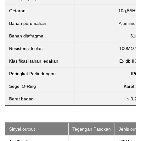
Getaran
10g,55Hz 
Bahan perumahan
Aluminium 
Bahan diafragma
316L
Resistensi Isolasi
100MΩ 10
Klasifikasi tahan ledakan
Ex db IIC 
Peringkat Perlindungan
IP65
Segel O-Ring
Karet fl
Berat badan
~ 0,25
Sinyal output
Tegangan Pasokan
Jenis outpu