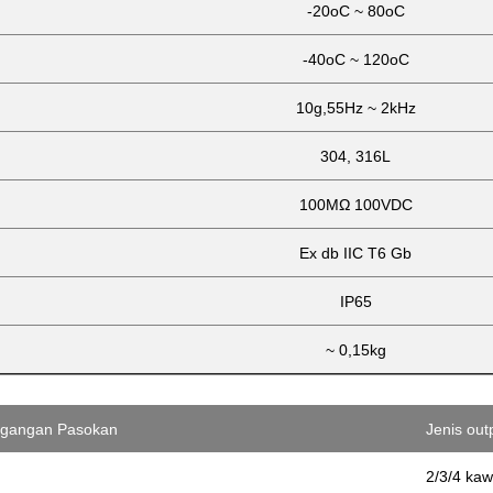
-20oC ~ 80oC
-40oC ~ 120oC
10g,55Hz ~ 2kHz
304, 316L
100MΩ 100VDC
Ex db IIC T6 Gb
IP65
~ 0,15kg
egangan Pasokan
Jenis out
2/3/4 kaw