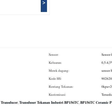
>
Sensor:
Sensor 
Keluaran:
0,5-4,5
Merek dagang:
sensor 
Kode HS:
902620
Rentang Tekanan:
0kpa~2
Kustomisasi:
Tersed
e Transducer
Transduser Tekanan Industri BP156TC
BP156TC Ceramic Pr
,
,