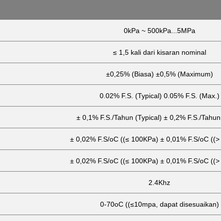
0kPa ~ 500kPa...5MPa
≤ 1,5 kali dari kisaran nominal
±0,25% (Biasa) ±0,5% (Maximum)
0.02% F.S. (Typical) 0.05% F.S. (Max.)
± 0,1% F.S./Tahun (Typical) ± 0,2% F.S./Tahun
± 0,02% F.S/oC ((≤ 100KPa) ± 0,01% F.S/oC ((
± 0,02% F.S/oC ((≤ 100KPa) ± 0,01% F.S/oC ((
2.4Khz
0-70oC ((≤10mpa, dapat disesuaikan)