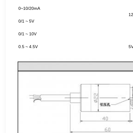
0~10/20mA
1
0/1 ~ 5V
0/1 ~ 10V
0.5 ~ 4.5V
5