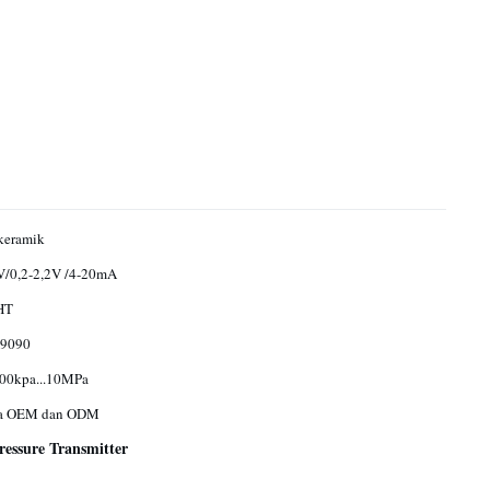
keramik
V/0,2-2,2V /4-20mA
HT
9090
00kpa...10MPa
ia OEM dan ODM
essure Transmitter