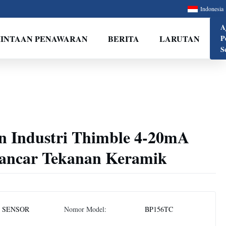
Indonesia
A
INTAAN PENAWARAN
BERITA
LARUTAN
P
S
n Industri Thimble 4-20mA
ncar Tekanan Keramik
 SENSOR
Nomor Model:
BP156TC