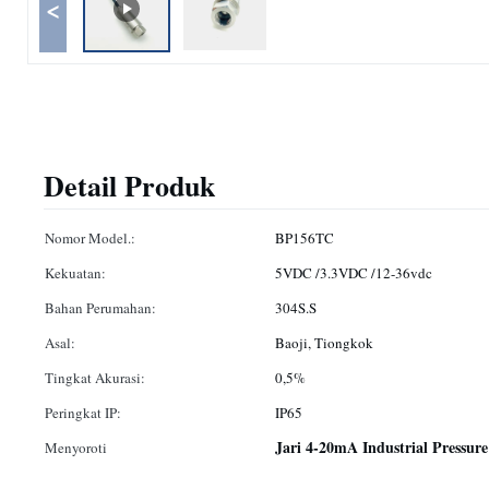
<
Detail Produk
Nomor Model.:
BP156TC
Kekuatan:
5VDC /3.3VDC /12-36vdc
Bahan Perumahan:
304S.S
Asal:
Baoji, Tiongkok
Tingkat Akurasi:
0,5%
Peringkat IP:
IP65
Jari 4-20mA Industrial Pressur
Menyoroti