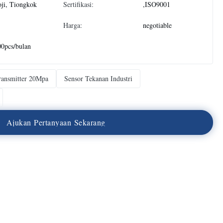
ji, Tiongkok
Sertifikasi:
,ISO9001
Harga:
negotiable
0pcs/bulan
ransmitter 20Mpa
Sensor Tekanan Industri
A
j
u
k
a
n
P
e
r
t
a
n
y
a
a
n
S
e
k
a
r
a
n
g