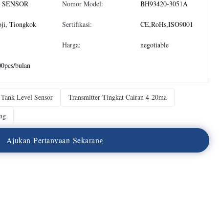
 SENSOR
Nomor Model:
BH93420-3051A
ji, Tiongkok
Sertifikasi:
CE,RoHs,ISO9001
Harga:
negotiable
0pcs/bulan
 Tank Level Sensor
Transmitter Tingkat Cairan 4-20ma
ng
A
j
u
k
a
n
P
e
r
t
a
n
y
a
a
n
S
e
k
a
r
a
n
g