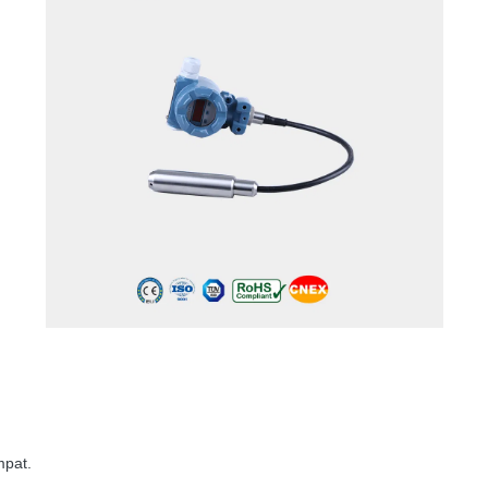
mpat.