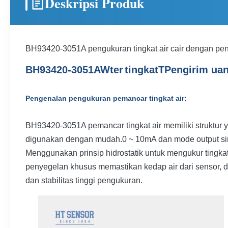
Deskripsi Produk
BH93420-3051A pengukuran tingkat air cair dengan pe
B
H
93420
-3051A
W
ter
tingkat
T
Pengirim ua
Pengenalan pengukuran pemancar tingkat air:
BH93420-3051A pemancar tingkat air memiliki struktur
digunakan dengan mudah.0 ~ 10mA dan mode output siny
Menggunakan prinsip hidrostatik untuk mengukur tingkat
penyegelan khusus memastikan kedap air dari sensor, 
dan stabilitas tinggi pengukuran.