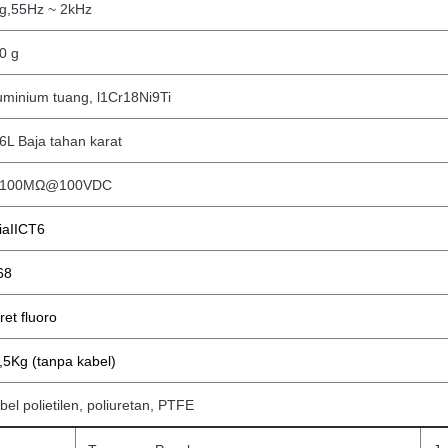
g,55Hz ~ 2kHz
0 g
uminium tuang, l1Cr18Ni9Ti
6L Baja tahan karat
=100MΩ@100VDC
iaIICT6
68
ret fluoro
,5Kg (tanpa
kabel)
bel polietilen, poliuretan, PTFE