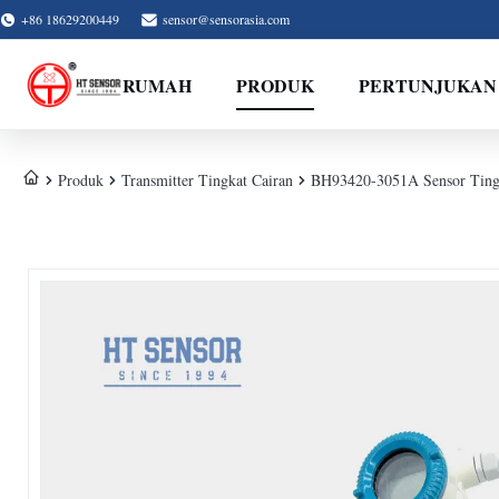
+86 18629200449
sensor@sensorasia.com
RUMAH
PRODUK
PERTUNJUKAN
Produk
Transmitter Tingkat Cairan
BH93420-3051A Sensor Tingk