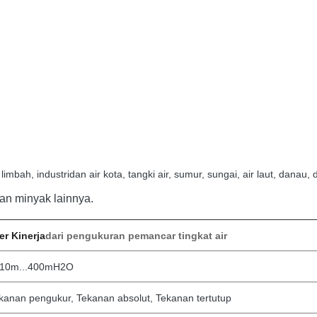
limbah, industri
dan air kota, tangki air, sumur, sungai, air laut, danau, d
dan minyak lainnya.
r Kinerja
dari pengukuran pemancar tingkat air
10m...400mH2O
kanan pengukur, Tekanan absolut, Tekanan tertutup