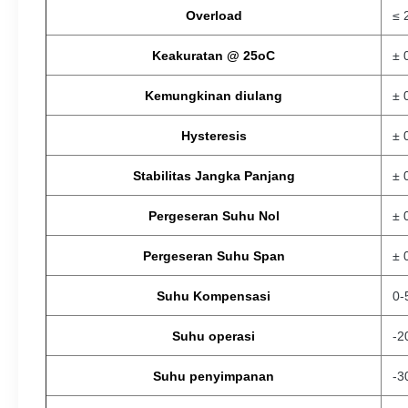
Overload
≤ 
Keakuratan @ 25oC
± 
Kemungkinan diulang
± 
Hysteresis
± 
Stabilitas Jangka Panjang
± 
Pergeseran Suhu Nol
± 
Pergeseran Suhu Span
± 
Suhu Kompensasi
0-
Suhu operasi
-2
Suhu penyimpanan
-3