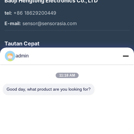
Baoji Hengtong Electronics Co., LTD
tel:
+86 18629200449
E-mail:
sensor@sensorasia.com
Tautan Cepat
Rumah
admin
Produk
11:18 AM
Pertunjukan VR
Tentang Kami
Good day, what product are you looking for?
Tur Pabrik
Kontrol Kualitas
Hubungi Kami
Permintaan Penawaran