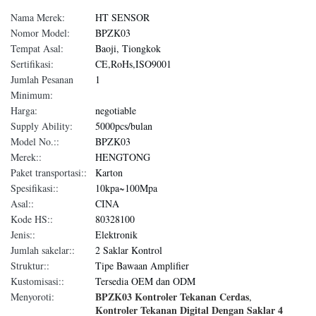
Nama Merek:
HT SENSOR
Nomor Model:
BPZK03
Tempat Asal:
Baoji, Tiongkok
Sertifikasi:
CE,RoHs,ISO9001
Jumlah Pesanan
1
Minimum:
Harga:
negotiable
Supply Ability:
5000pcs/bulan
Model No.::
BPZK03
Merek::
HENGTONG
Paket transportasi::
Karton
Spesifikasi::
10kpa~100Mpa
Asal::
CINA
Kode HS::
80328100
Jenis::
Elektronik
Jumlah sakelar::
2 Saklar Kontrol
Struktur::
Tipe Bawaan Amplifier
Kustomisasi::
Tersedia OEM dan ODM
BPZK03 Kontroler Tekanan Cerdas
Menyoroti:
,
Kontroler Tekanan Digital Dengan Saklar 4