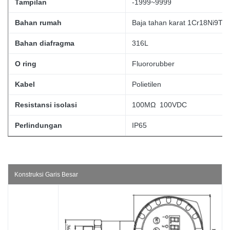
Tampilan
-1999~9999
Bahan rumah
Baja tahan karat 1Cr18Ni9Ti
Bahan diafragma
316L
O ring
Fluororubber
Kabel
Polietilen
Resistansi isolasi
100MΩ 100VDC
Perlindungan
IP65
Konstruksi Garis Besar