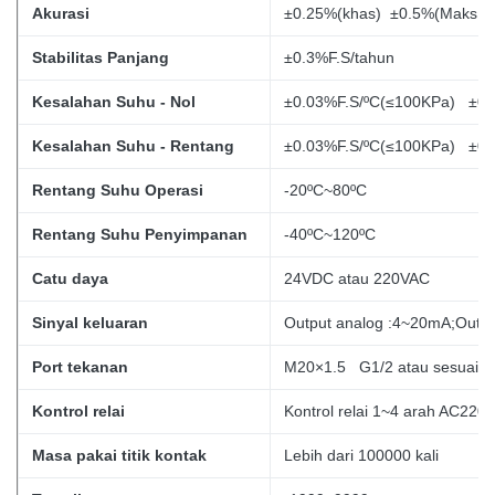
Akurasi
±0.25%(khas) ±0.5%(Maks.)
Stabilitas Panjang
±0.3%F.S/tahun
Kesalahan Suhu - Nol
±0.03%F.S/ºC(≤100KPa) ±0.
Kesalahan Suhu - Rentang
±0.03%F.S/ºC(≤100KPa) ±0.
Rentang Suhu Operasi
-20ºC~80ºC
Rentang Suhu Penyimpanan
-40ºC~120ºC
Catu daya
24VDC atau 220VAC
Sinyal keluaran
Output analog :4~20mA;Output
Port tekanan
M20×1.5 G1/2 atau sesuaik
Kontrol relai
Kontrol relai 1~4 arah AC220
Masa pakai titik kontak
Lebih dari 100000 kali