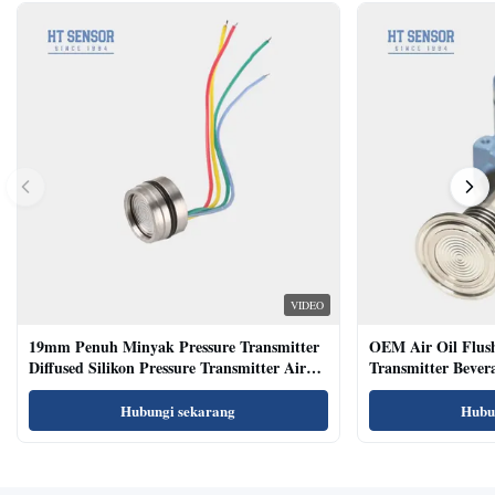
VIDEO
19mm Penuh Minyak Pressure Transmitter
OEM Air Oil Flus
Diffused Silikon Pressure Transmitter Air
Transmitter Bevera
Oil Test
Sensor
Hubungi sekarang
Hubu