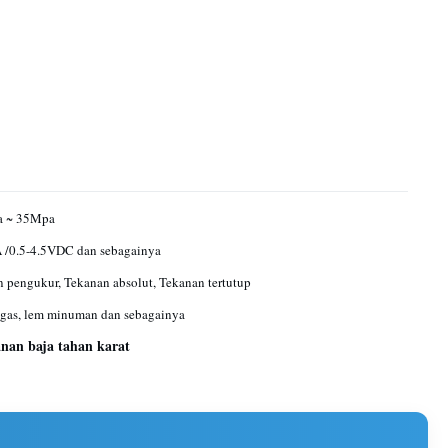
a ~ 35Mpa
 /0.5-4.5VDC dan sebagainya
 pengukur, Tekanan absolut, Tekanan tertutup
 gas, lem minuman dan sebagainya
anan baja tahan karat