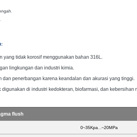
engah.
.
h
:
an yang tidak korosif menggunakan bahan 316L.
gan lingkungan dan industri kimia.
tim dan penerbangan karena keandalan dan akurasi yang tinggi.
k digunakan di industri kedokteran, biofarmasi, dan kebersiha
agma flush
0~35Kpa...~20MPa