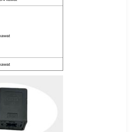
kawat
kawat