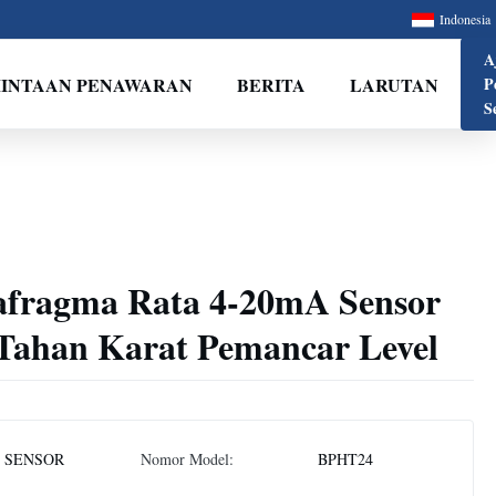
Indonesia
A
INTAAN PENAWARAN
BERITA
LARUTAN
P
S
afragma Rata 4-20mA Sensor
Tahan Karat Pemancar Level
 SENSOR
Nomor Model:
BPHT24