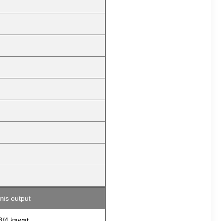
nis output
3/4 kawat