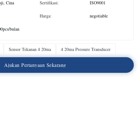
ji, Cina
Sertifikasi:
ISO9001
Harga:
negotiable
0pcs/bulan
Sensor Tekanan 4 20ma
4 20ma Pressure Transducer
A
j
u
k
a
n
P
e
r
t
a
n
y
a
a
n
S
e
k
a
r
a
n
g