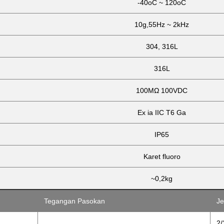
-40oC ~ 120oC
10g,55Hz ~ 2kHz
304, 316L
316L
100MΩ 100VDC
Ex ia IIC T6 Ga
IP65
Karet fluoro
~0,2kg
Tegangan Pasokan
Je
2/