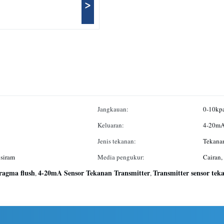
>
Jangkauan:
0-10kp
Keluaran:
4-20mA
Jenis tekanan:
Tekanan
 siram
Media pengukur:
Cairan,
fragma flush
4-20mA Sensor Tekanan Transmitter
Transmitter sensor tek
,
,