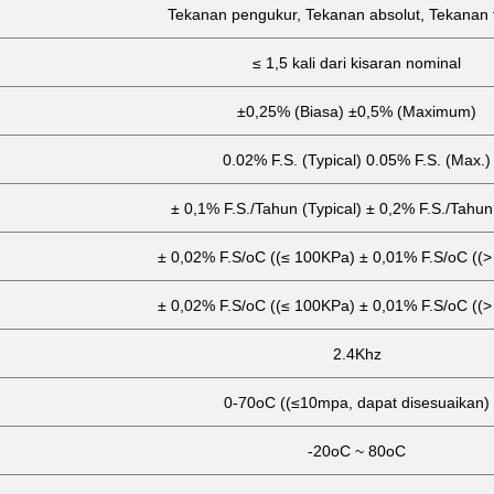
Tekanan pengukur, Tekanan absolut, Tekanan 
≤ 1,5 kali dari kisaran nominal
±0,25% (Biasa) ±0,5% (Maximum)
0.02% F.S. (Typical) 0.05% F.S. (Max.)
± 0,1% F.S./Tahun (Typical) ± 0,2% F.S./Tahun
± 0,02% F.S/oC ((≤ 100KPa) ± 0,01% F.S/oC ((
± 0,02% F.S/oC ((≤ 100KPa) ± 0,01% F.S/oC ((
2.4Khz
0-70oC ((≤10mpa, dapat disesuaikan)
-20oC ~ 80oC