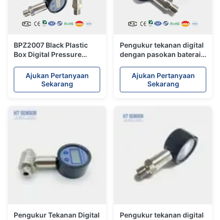
BPZ2007 Black Plastic
Pengukur tekanan digital
Box Digital Pressure
dengan pasokan baterai
Gauge dengan pasokan
9V untuk sensor industri
baterai 9V dan umur
minyak bumi dan kimia
Ajukan Pertanyaan
Ajukan Pertanyaan
panjang
Sekarang
Sekarang
Pengukur Tekanan Digital
Pengukur tekanan digital