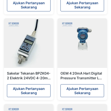
Differential Pressure
Differential Pressure
Ajukan Pertanyaan
Ajukan Pertanyaan
Gauge
Gauge
Sekarang
Sekarang
Sakelar Tekanan BPZK04-
OEM 4 20mA Hart Digital
2 Elektrik 24VDC 4-20mA
Pressure Transmitter LCD
Sakelar Tekanan Digital
Display Sensor Tekanan
Tampilan LCD Sakelar
Ajukan Pertanyaan
Ajukan Pertanyaan
Tekanan Elektronik
Sekarang
Sekarang