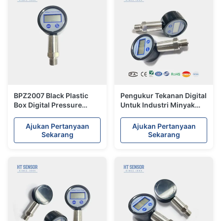
BPZ2007 Black Plastic
Pengukur Tekanan Digital
Box Digital Pressure
Untuk Industri Minyak
Gauge dengan 9V Baterai
dan Kimia Dengan Layar
Supply 5bit LCD Gauge
LCD 5 Bit
Ajukan Pertanyaan
Ajukan Pertanyaan
Sekarang
Sekarang