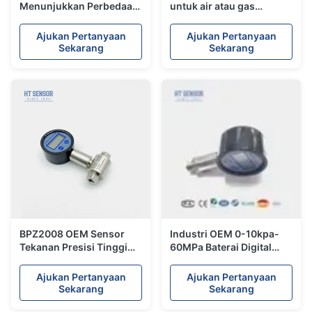
Menunjukkan Perbedaan
untuk air atau gas
Antara Pemancar
dengan layar LED
Tekanan Positif dan
Ajukan Pertanyaan
Ajukan Pertanyaan
Negatif
Sekarang
Sekarang
BPZ2008 OEM Sensor
Industri OEM 0-10kpa-
Tekanan Presisi Tinggi
60MPa Baterai Digital
Pengukur Tekanan Digital
Pressure Gauge
Cerdas Dengan ISO9001
Ajukan Pertanyaan
Ajukan Pertanyaan
Sekarang
Sekarang