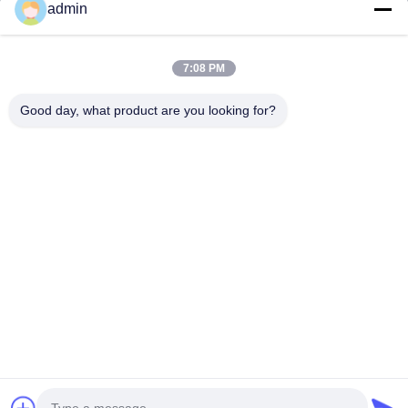
Rumah
admin
Produk
7:08 PM
Pertunjukan VR
Tentang Kami
Good day, what product are you looking for?
Tur Pabrik
Kontrol Kualitas
Hubungi Kami
Permintaan Penawaran
Berita
Follow Us