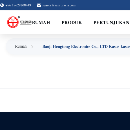
+86 18629200449
sensor@sensorasia.com
RUMAH
PRODUK
PERTUNJUKAN
Baoji Hengtong Electronics Co., LTD Kasus-kasu
Rumah