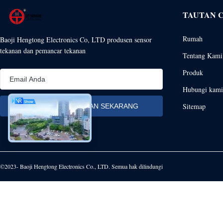
TAUTAN 
Rumah
Baoji Hengtong Electronics Co, LTD produsen sensor
tekanan dan pemancar tekanan
Tentang Kami
Produk
Hubungi kami
Sitemap
©2023- Baoji Hengtong Electronics Co., LTD. Semua hak dilindungi