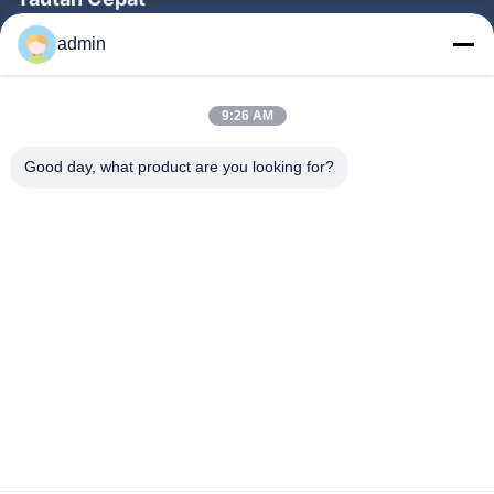
Rumah
admin
Produk
9:26 AM
Pertunjukan VR
Tentang Kami
Good day, what product are you looking for?
Tur Pabrik
Kontrol Kualitas
Hubungi Kami
Permintaan Penawaran
Berita
Follow Us