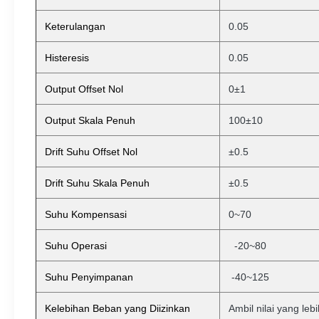
Keterulangan
0.05
Histeresis
0.05
Output Offset Nol
0±1
Output Skala Penuh
100±10
Drift Suhu Offset Nol
±0.5
Drift Suhu Skala Penuh
±0.5
Suhu Kompensasi
0~70
Suhu Operasi
-20~80
Suhu Penyimpanan
-40~125
Kelebihan Beban yang Diizinkan
Ambil nilai yang leb