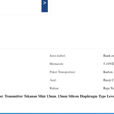
>
Jenis kabel:
Bank em
Memasok:
5-10V
Paket Transportasi:
Karton
Asal:
Baoji C
Bahan:
Baja Ta
er
Transmitter Tekanan Mini 13mm
13mm Silicon Diaphragm Type Level
,
,