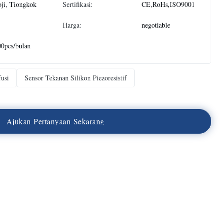
ji, Tiongkok
Sertifikasi:
CE,RoHs,ISO9001
Harga:
negotiable
0pcs/bulan
fusi
Sensor Tekanan Silikon Piezoresistif
A
j
u
k
a
n
P
e
r
t
a
n
y
a
a
n
S
e
k
a
r
a
n
g