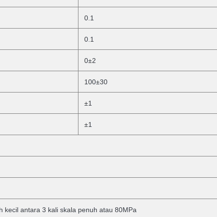
0.1
0.1
0±2
100±30
±1
±1
ih kecil antara 3 kali skala penuh atau 80MPa