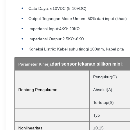
Catu Daya: ≤10VDC (5-10VDC)
Output Tegangan Mode Umum: 50% dari input (khas)
Impedansi Input:4KΩ~20KΩ
Impedansi Output:2.5KΩ~6KΩ
Koneksi Listrik: Kabel suhu tinggi 100mm, kabel pita
dari sensor tekanan silikon mini
Parameter Kinerja
:
Pengukur(G)
Rentang Pengukuran
Absolut(A)
Tertutup(S)
Typ
Nonlinearitas
±0.15