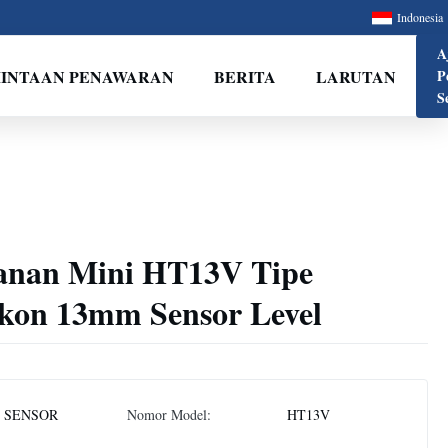
Indonesia
A
INTAAN PENAWARAN
BERITA
LARUTAN
P
S
anan Mini HT13V Tipe
ikon 13mm Sensor Level
 SENSOR
Nomor Model:
HT13V