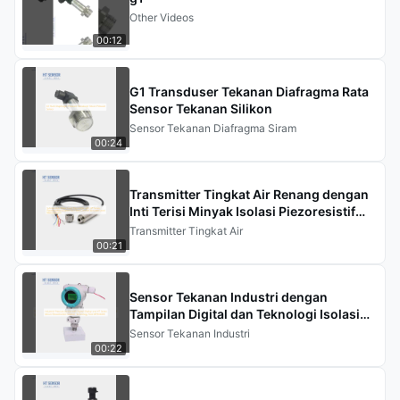
Other Videos
00:12
G1 Transduser Tekanan Diafragma Rata
Sensor Tekanan Silikon
Sensor Tekanan Diafragma Siram
00:24
Transmitter Tingkat Air Renang dengan
Inti Terisi Minyak Isolasi Piezoresistif
Seri HT untuk Pengukuran Tingkat yang
Transmitter Tingkat Air
Tepat
00:21
Sensor Tekanan Industri dengan
Tampilan Digital dan Teknologi Isolasi
Piezoresistif Silikon Seri HT dari
Sensor Tekanan Industri
BP93420III
00:22