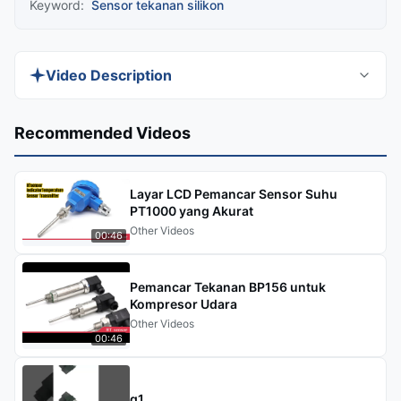
Keyword:
Sensor tekanan silikon
Video Description
Discover the HT-IQT-B Diffused Silicon Pressure
Recommended Videos
Sensor, designed for high-temperature water and
oil pressure measurement. This piezoresistive
Layar LCD Pemancar Sensor Suhu
sensor features a stainless steel diaphragm,
PT1000 yang Akurat
temperature compensation, and a flush
Other Videos
00:46
diaphragm structure for easy cleaning. Ideal for
food, health, and industrial applications.
Pemancar Tekanan BP156 untuk
Kompresor Udara
Other Videos
00:46
g1