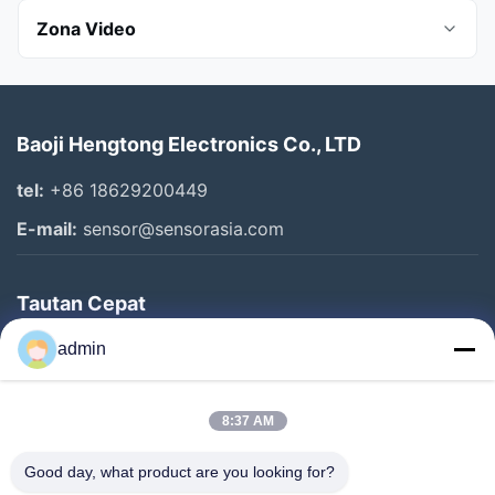
Zona Video
All Videos
Baoji Hengtong Electronics Co., LTD
Sensor Tekanan Diafragma Siram
tel:
+86 18629200449
Sensor Tekanan Industri
E-mail:
sensor@sensorasia.com
Transmitter Tingkat Air
Tautan Cepat
Other Videos
Rumah
admin
Produk
8:37 AM
Pertunjukan VR
Tentang Kami
Good day, what product are you looking for?