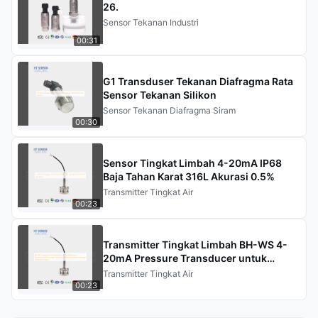
26.
Sensor Tekanan Industri
00:31
G1 Transduser Tekanan Diafragma Rata
Sensor Tekanan Silikon
Sensor Tekanan Diafragma Siram
00:30
Sensor Tingkat Limbah 4-20mA IP68
Baja Tahan Karat 316L Akurasi 0.5%
Transmitter Tingkat Air
00:23
Transmitter Tingkat Limbah BH-WS 4-
20mA Pressure Transducer untuk
Pengukuran Tingkat Cairan yang Tepat
Transmitter Tingkat Air
di Pabrik Pengolahan Limbah
00:23