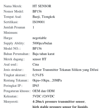
Nama Merek:
HT SENSOR
Nomor Model:
BP156
Tempat Asal:
Baoji, Tiongkok
Sertifikasi:
ISO9001
Jumlah Pesanan
1
Minimum:
Harga:
negotiable
Supply Ability:
5000pcs/bulan
Model NO.::
BP156
Bahan Perumahan::
Baja tahan karat
Merek dagang::
sensor HT
Asal usul::
Cina
Jenis struktur::
Sensor Transmitter Tekanan Silikon yang Difusi
Tingkat akurasi::
0,5%FS
Rentang Tekanan::
0kpa~10kpa...20MPa
Peringkat IP::
IP65
Pengaturan khusus::
OEM dan ODM
Kekuatan::
5VDC //24VDC
4-20mA pressure transmitter sensor
Menyoroti:
,
high stable pressure sensor for liquids
,