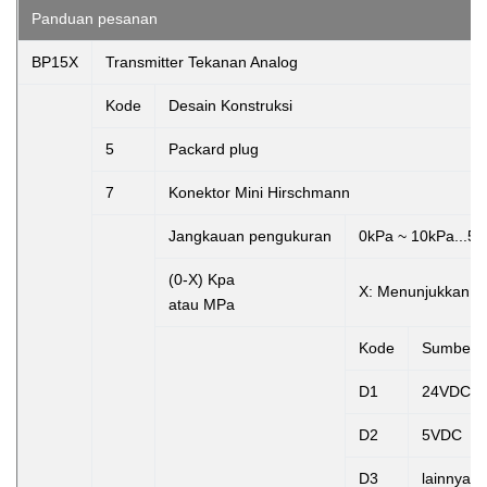
Panduan pesanan
BP15X
Transmitter Tekanan Analog
Kode
Desain Konstruksi
5
Packard plug
7
Konektor Mini Hirschmann
Jangkauan pengukuran
0kPa ~ 10kPa...5
(0-X) Kpa
X:
Menunjukkan r
atau MPa
Kode
Sumber 
D1
24VDC
D2
5VDC
D3
lainnya