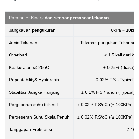
Parameter Kinerja
dari sensor pemancar tekanan
:
Jangkauan pengukuran
0kPa ~ 10kPa
Jenis Tekanan
Tekanan pengukur, Tekanan ab
Overload
≤ 1,5 kali dari ki
Keakuratan @ 25oC
± 0,25% (Biasa) ±
Repeatability& Hysteresis
0.02% F.S. (Typical) 
Stabilitas Jangka Panjang
± 0,1% F.S./Tahun (Typical) 
Pergeseran suhu titik nol
± 0,02% F.S/oC ((≤ 100KPa) ± 
Pergeseran Suhu Skala Penuh
± 0,02% F.S/oC ((≤ 100KPa) ± 
Tanggapan Frekuensi
2.4Kh