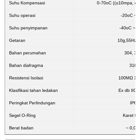
Suhu Kompensasi
0-70oC ((≤10mpa, dap
Suhu operasi
-20oC ~ 
Suhu penyimpanan
-40oC ~ 
Getaran
10g,55Hz 
Bahan perumahan
304, 31
Bahan diafragma
316L
Resistensi Isolasi
100MΩ 10
Klasifikasi tahan ledakan
Ex db IIC 
Peringkat Perlindungan
IP65
Segel O-Ring
Karet fl
Berat badan
~ 0,05