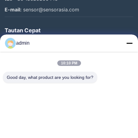
E-mail:
sensor@sensorasia.com
Tautan Cepat
Rumah
admin
Produk
10:10 PM
Pertunjukan VR
Tentang Kami
Good day, what product are you looking for?
Tur Pabrik
Kontrol Kualitas
Hubungi Kami
Permintaan Penawaran
Berita