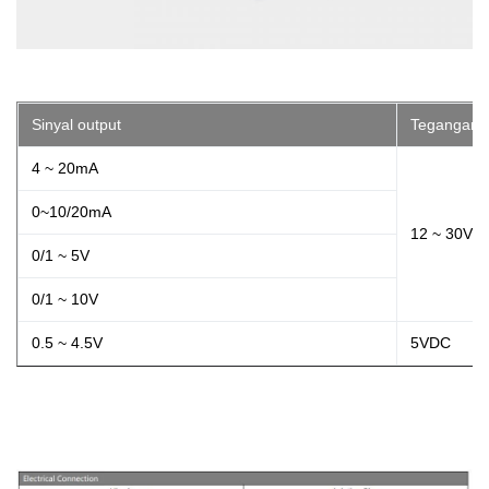
Sinyal output
Tegangan 
4 ~ 20mA
0~10/20mA
12 ~ 30VD
0/1 ~ 5V
0/1 ~ 10V
0.5 ~ 4.5V
5VDC