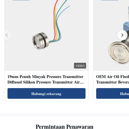
VIDEO
19mm Penuh Minyak Pressure Transmitter
OEM Air Oil Flus
Diffused Silikon Pressure Transmitter Air
Transmitter Bevera
Oil Test
Sensor
Hubungi sekarang
Hubu
Permintaan Penawaran