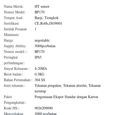
Nama Merek:
HT sensor
Nomor Model:
BP170
Tempat Asal:
Baoji, Tiongkok
Sertifikasi:
CE,RoHs,ISO9001
Jumlah Pesanan
1
Minimum:
Harga:
negotiable
Supply Ability:
5000pcs/bulan
Nomor model.::
BP170
Peringkat
IP65
perlindungan::
Sinyal Keluaran::
4-20MA
Berat badan::
0,3KG
Bahan Perumahan::
304 SS
Jenis tekanan::
Tekanan pengukur, Tekanan absolut, Tekanan
tertutup
Paket
Pengemasan Ekspor Standar dengan Karton
Pengangkutan::
Kode HS::
9026209090
Menyediakan
2000 pcs/bulan