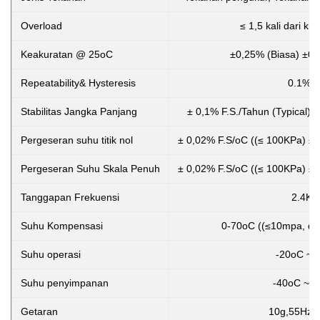
Overload
≤ 1,5 kali dari ki
Keakuratan @ 25oC
±0,25% (Biasa) ±0
Repeatability& Hysteresis
0.1% 
Stabilitas Jangka Panjang
± 0,1% F.S./Tahun (Typical) 
Pergeseran suhu titik nol
± 0,02% F.S/oC ((≤ 100KPa) ± 
Pergeseran Suhu Skala Penuh
± 0,02% F.S/oC ((≤ 100KPa) ± 
Tanggapan Frekuensi
2.4Kh
Suhu Kompensasi
0-70oC ((≤10mpa, dap
Suhu operasi
-20oC ~ 
Suhu penyimpanan
-40oC ~ 
Getaran
10g,55Hz 