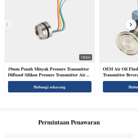
VIDEO
19mm Penuh Minyak Pressure Transmitter
OEM Air Oil Flus
Diffused Silikon Pressure Transmitter Air
Transmitter Bevera
Oil Test
Sensor
Hubungi sekarang
Hubu
Permintaan Penawaran