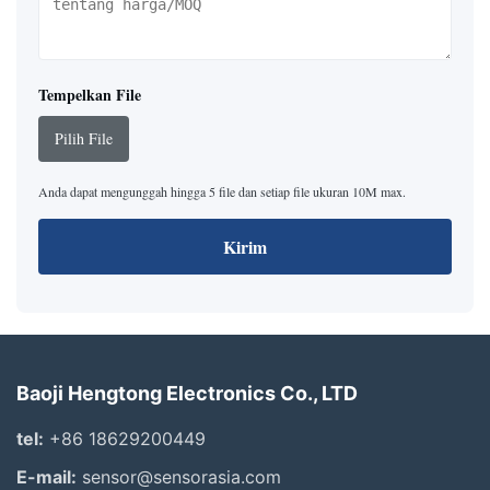
Tempelkan File
Pilih File
Anda dapat mengunggah hingga 5 file dan setiap file ukuran 10M max.
Kirim
Baoji Hengtong Electronics Co., LTD
tel:
+86 18629200449
E-mail:
sensor@sensorasia.com