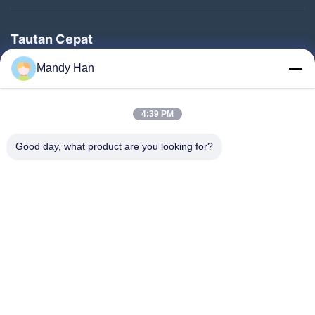
Tautan Cepat
Rumah
Mandy Han
Produk
4:39 PM
Pertunjukan VR
Tentang Kami
Good day, what product are you looking for?
Tur Pabrik
Kontrol Kualitas
Hubungi Kami
Permintaan Penawaran
Berita
Follow Us