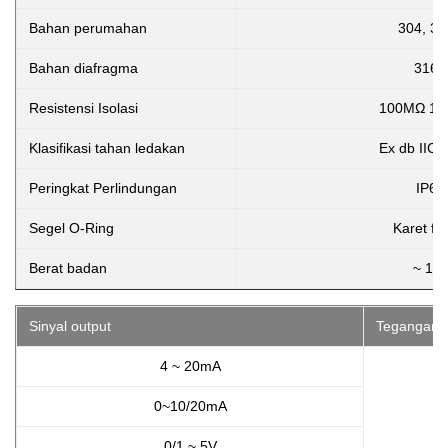
Bahan perumahan
304, 31
Bahan diafragma
316L
Resistensi Isolasi
100MΩ 10
Klasifikasi tahan ledakan
Ex db IIC 
Peringkat Perlindungan
IP65
Segel O-Ring
Karet fl
Berat badan
~ 1kg
Sinyal output
Tegangan 
4 ~ 20mA
0~10/20mA
0/1 ~ 5V