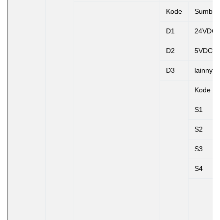
Kode
Sumber
D1
24VDC
D2
5VDC
D3
lainnya
Kode
S1
S2
S3
S4