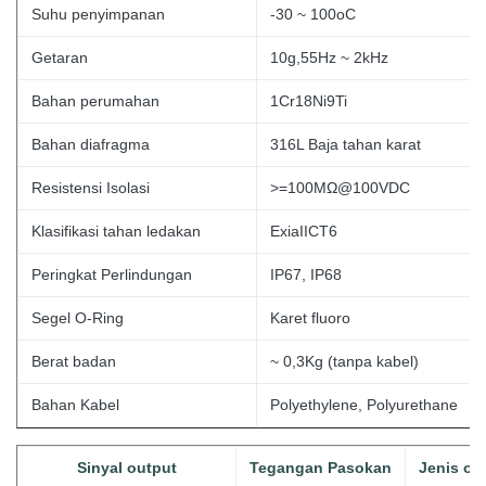
Suhu penyimpanan
-30 ~ 100oC
Getaran
10g,55Hz ~ 2kHz
Bahan perumahan
1Cr18Ni9Ti
Bahan diafragma
316L Baja tahan karat
Resistensi Isolasi
>=100MΩ@100VDC
Klasifikasi tahan ledakan
ExiaIICT6
Peringkat Perlindungan
IP67, IP68
Segel O-Ring
Karet fluoro
Berat badan
~ 0,3Kg (tanpa
kabel)
Bahan Kabel
Polyethylene, Polyurethane
Sinyal output
Tegangan Pasokan
Jenis ou