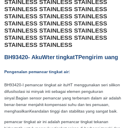
STAINLESS STAINLESS STAINLESS
STAINLESS STAINLESS STAINLESS
STAINLESS STAINLESS STAINLESS
STAINLESS STAINLESS STAINLESS
STAINLESS STAINLESS STAINLESS
STAINLESS STAINLESS STAINLESS
STAINLESS STAINLESS
B
H
93420
- Aku
W
ter
tingkat
T
Pengirim uang
Pengenalan pemancar tingkat air:
BH93420-I pemancar tingkat air itu
HT menggunakan seri silikon
difusi
Isolasi isi minyak inti sebagai elemen pengukuran
sinyal.
Bagian sensor pemancar yang terbenam dalam air adalah
benar-benar menjahit-kompensasi suhu dan tes penuaan,
menghasilkan
Keandalan tinggi dan stabilitas yang sangat baik.
pemancar tingkat air ini adalah pemancar tingkat tekanan