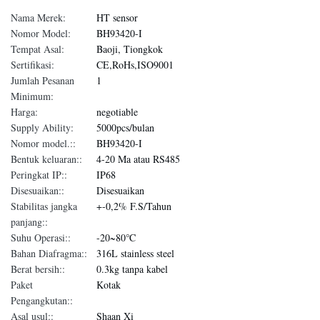
Nama Merek:
HT sensor
Nomor Model:
BH93420-I
Tempat Asal:
Baoji, Tiongkok
Sertifikasi:
CE,RoHs,ISO9001
Jumlah Pesanan
1
Minimum:
Harga:
negotiable
Supply Ability:
5000pcs/bulan
Nomor model.::
BH93420-I
Bentuk keluaran::
4-20 Ma atau RS485
Peringkat IP::
IP68
Disesuaikan::
Disesuaikan
Stabilitas jangka
+-0,2% F.S/Tahun
panjang::
Suhu Operasi::
-20~80℃
Bahan Diafragma::
316L stainless steel
Berat bersih::
0.3kg tanpa kabel
Paket
Kotak
Pengangkutan::
Asal usul::
Shaan Xi