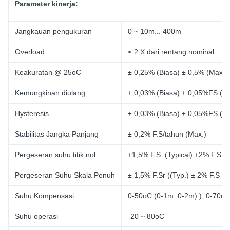
Parameter kinerja:
Jangkauan pengukuran
0 ~ 10m... 400m
Overload
≤ 2 X dari
rentang nominal
Keakuratan @ 25oC
± 0,25% (Biasa) ± 0,5% (Max.)
Kemungkinan diulang
± 0,03% (Biasa) ± 0,05%FS (M
Hysteresis
± 0,03% (Biasa) ± 0,05%FS (M
Stabilitas Jangka Panjang
± 0,2% F.S/tahun (Max.)
Pergeseran suhu titik nol
±1,5% F.S. (Typical) ±2% F.S. (
Pergeseran Suhu Skala Penuh
± 1,5% F.Sr ((Typ.)
± 2% F.S (M
Suhu Kompensasi
0-50oC (0-1m. 0-2m)
); 0-70oC
Suhu operasi
-20 ~ 80oC