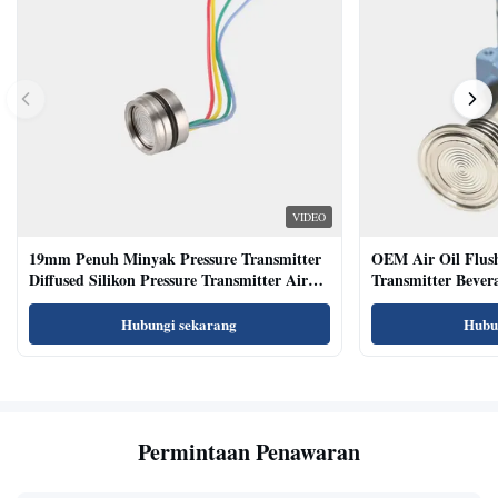
VIDEO
19mm Penuh Minyak Pressure Transmitter
OEM Air Oil Flus
Diffused Silikon Pressure Transmitter Air
Transmitter Bevera
Oil Test
Sensor
Hubungi sekarang
Hubu
Permintaan Penawaran