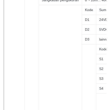
Kode
Sumbe
D1
24VD
D2
5VDC
D3
lainny
Kode
S1
S2
S3
S4