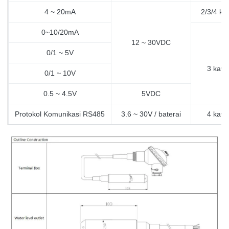
4 ~ 20mA
2/3/4 ka
0~10/20mA
12 ~ 30VDC
0/1 ~ 5V
3
kawa
0/1 ~ 10V
0.5 ~ 4.5V
5VDC
Protokol Komunikasi RS485
3.6 ~ 30V / baterai
4
kawa