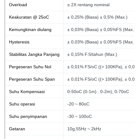
Overload
≤ 2X rentang nominal
Keakuratan @ 25oC
± 0,25% (Biasa) ± 0,5% (Max.)
Kemungkinan diulang
± 0,03% (Biasa) ± 0,05%FS (Max.)
Hysteresis
± 0,03% (Biasa) ± 0,05%FS (Max.)
Stabilitas Jangka Panjang
± 0,15% F.S/tahun (Max.)
Pergeseran Suhu Nol
± 0,01% FS/oC ((> 100KPa), ± 0,02
Pergeseran Suhu Span
± 0,01% FS/oC ((> 100KPa), ± 0,02
Suhu Kompensasi
0-50oC (0-1m)
. 0-2m); 0-70oC
Suhu operasi
-20 ~ 80oC
Suhu penyimpanan
-30 ~ 100oC
Getaran
10g,55Hz ~ 2kHz