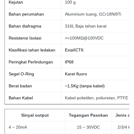
Kejutan
100 g
Bahan perumahan
Aluminium tuang, l1Cr18Ni9Ti
Bahan diafragma
316L Baja tahan karat
Resistensi Isolasi
>=100MΩ@100VDC
Klasifikasi tahan ledakan
ExiaIICT6
Peringkat Perlindungan
IP68
Segel O-Ring
Karet fluoro
Berat badan
~1,5Kg (tanpa
kabel)
Bahan Kabel
Kabel polietilen, poliuretan, PTFE
Sinyal output
Tegangan Pasokan
Jenis ou
4 ~ 20mA
15 ~ 30VDC
2/3/4 ka