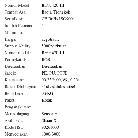
Nomor Model:
BH93420-III
Tempat Asal:
Baoji, Tiongkok
Sertifikasi:
CE,RoHs,ISO9001
Jumlah Pesanan
1
Minimum:
Harga:
negotiable
Supply Ability:
5000pcs/bulan
Nomor model.::
BH93420-III
Peringkat IP::
IP68
Disesuaikan::
Disesuaikan
kabel::
PE, PU, ​​PTFE
Ketepatan::
00,25%,00,3%, 0,5%
Bahan Diafragma::
316L stainless steel
Berat bersih::
0,6KG
Paket
Kotak
Pengangkutan::
Merek dagang::
Sensor HT
Asal usul::
Shaan Xi
Kode HS::
90261000
Menyediakan
1000-3000