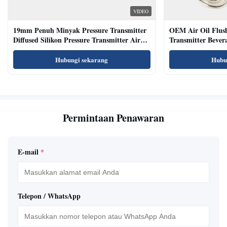
VIDEO
19mm Penuh Minyak Pressure Transmitter
OEM Air Oil Flus
Diffused Silikon Pressure Transmitter Air
Transmitter Bevera
Oil Test
Sensor
Hubungi sekarang
Hubu
Permintaan Penawaran
E-mail
*
Telepon / WhatsApp