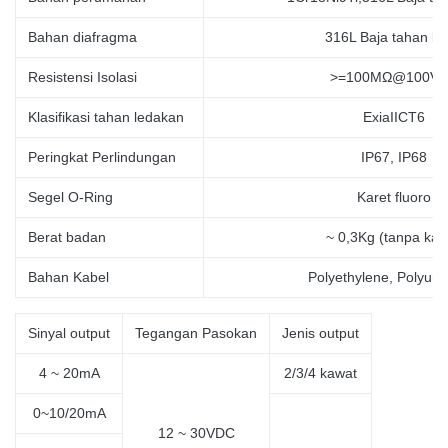
Bahan diafragma
316L Baja tahan ka
Resistensi Isolasi
>=100MΩ@100V
Klasifikasi tahan ledakan
ExiaIICT6
Peringkat Perlindungan
IP67, IP68
Segel O-Ring
Karet fluoro
Berat badan
~ 0,3Kg (tanpa
kab
Bahan Kabel
Polyethylene, Polyure
Sinyal output
Tegangan Pasokan
Jenis output
4 ~ 20mA
2/3/4 kawat
0~10/20mA
12 ~ 30VDC