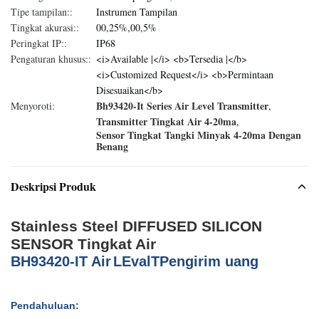
Tipe tampilan::
Instrumen Tampilan
Tingkat akurasi::
00,25%,00,5%
Peringkat IP::
IP68
Pengaturan khusus::
<i>Available |</i> <b>Tersedia |</b>
<i>Customized Request</i> <b>Permintaan
Disesuaikan</b>
Bh93420-It Series Air Level Transmitter
Menyoroti:
,
Transmitter Tingkat Air 4-20ma
,
Sensor Tingkat Tangki Minyak 4-20ma Dengan
Benang
Deskripsi Produk
Stainless Steel DIFFUSED SILICON
SENSOR Tingkat Air
B
H
93420-IT Air
L
Eval
T
Pengirim uang
Pendahuluan: