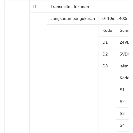
IT
Transmitter Tekanan
Jangkauan pengukuran
0~10m...400m
Kode
Sumbe
D1
24VDC
D2
5VDC
D3
lainnya
Kode
S1
S2
S3
S4