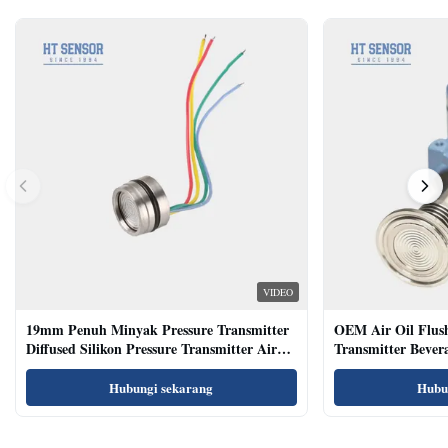
VIDEO
19mm Penuh Minyak Pressure Transmitter
OEM Air Oil Flus
Diffused Silikon Pressure Transmitter Air
Transmitter Bevera
Oil Test
Sensor
Hubungi sekarang
Hubu