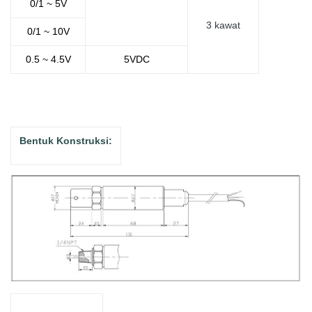
0/1 ~ 5V
3
kawat
0/1 ~ 10V
0.5 ~ 4.5V
5VDC
Bentuk Konstruksi: