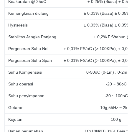
Keakuratan @ 25oC
± 0,25% (Biasa) ± 0,5%
Kemungkinan diulang
± 0,03% (Biasa) ± 0,05%
Hysteresis
± 0,03% (Biasa) ± 0,05%
Stabilitas Jangka Panjang
± 0,2% F.S/tahun (M
Pergeseran Suhu Nol
± 0,01% FS/oC ((> 100KPa), ± 0,02
Pergeseran Suhu Span
± 0,01% FS/oC ((> 100KPa), ± 0,02
Suhu Kompensasi
0-50oC (0-1m)
. 0-2m
)
Suhu operasi
-20 ~ 80oC
Suhu penyimpanan
-30 ~ 100oC
Getaran
10g,55Hz ~ 2kH
Kejutan
100 g
Bahan perumahan
1Cr18Ni9Ti,316L Baja tah