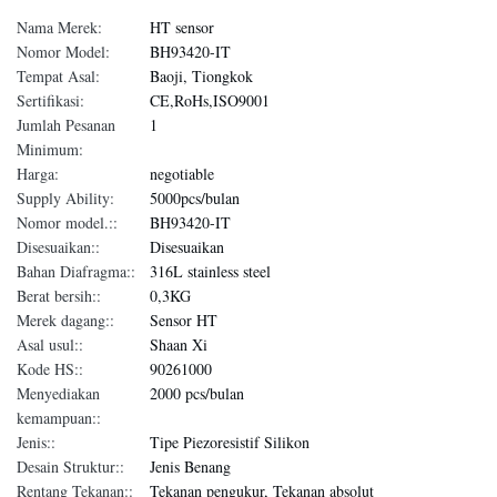
Nama Merek:
HT sensor
Nomor Model:
BH93420-IT
Tempat Asal:
Baoji, Tiongkok
Sertifikasi:
CE,RoHs,ISO9001
Jumlah Pesanan
1
Minimum:
Harga:
negotiable
Supply Ability:
5000pcs/bulan
Nomor model.::
BH93420-IT
Disesuaikan::
Disesuaikan
Bahan Diafragma::
316L stainless steel
Berat bersih::
0,3KG
Merek dagang::
Sensor HT
Asal usul::
Shaan Xi
Kode HS::
90261000
Menyediakan
2000 pcs/bulan
kemampuan::
Jenis::
Tipe Piezoresistif Silikon
Desain Struktur::
Jenis Benang
Rentang Tekanan::
Tekanan pengukur, Tekanan absolut