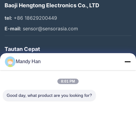
Baoji Hengtong Electronics Co., LTD
tel:
+86 18629200449
E-mail:
sensor@sensorasia.com
Tautan Cepat
Rumah
Mandy Han
Produk
8:01 PM
Pertunjukan VR
Tentang Kami
Good day, what product are you looking for?
Tur Pabrik
Kontrol Kualitas
Hubungi Kami
Permintaan Penawaran