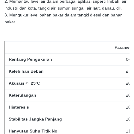
2. Memantau level air dalam berbagai aplikasi seperti limbah, air
industri dan kota, tangki air, sumur, sungai, air laut, danau, dll.
3. Mengukur level bahan bakar dalam tangki diesel dan bahan
bakar
Paramete
Rentang Pengukuran
0~
Kelebihan Beban
≤ 2 
Akurasi @ 25ºC
±0.
Keterulangan
±0.
Histeresis
±0.
Stabilitas Jangka Panjang
±0.
Hanyutan Suhu Titik Nol
±1.