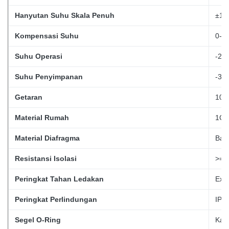
Hanyutan Suhu Skala Penuh
±1.
Kompensasi Suhu
0-5
Suhu Operasi
-20
Suhu Penyimpanan
-30
Getaran
10g
Material Rumah
1Cr
Material Diafragma
Baj
Resistansi Isolasi
>=
Peringkat Tahan Ledakan
Exi
Peringkat Perlindungan
IP67
Segel O-Ring
Kare