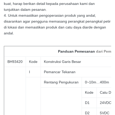
kuat, harap berikan detail kepada perusahaan kami dan
tunjukkan dalam pesanan.
4. Untuk memastikan pengoperasian produk yang andal,
disarankan agar pengguna memasang perangkat penangkal petir
di lokasi dan memastikan produk dan catu daya diarde dengan
andal.
Panduan
Pemesanan
dari Peman
BH93420
Kode
Konstruksi Garis Besar
I
Pemancar Tekanan
Rentang Pengukuran
0~10m…400m
Kode
Catu Da
D1
24VDC
D2
5VDC