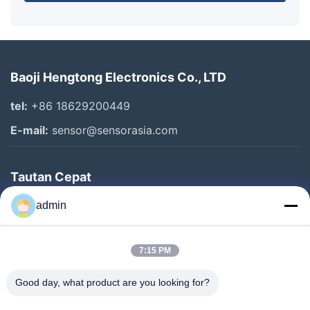
Baoji Hengtong Electronics Co., LTD
tel:
+86 18629200449
E-mail:
sensor@sensorasia.com
Tautan Cepat
Rumah
admin
Produk
7:15 PM
Pertunjukan VR
Tentang Kami
Good day, what product are you looking for?
Tur Pabrik