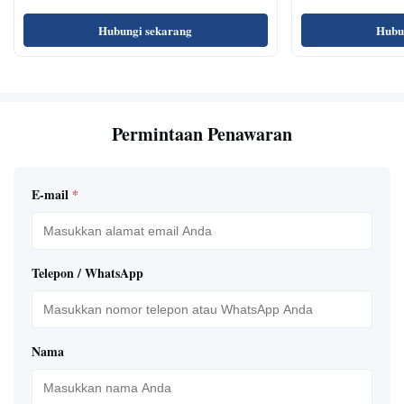
Oil Test
Sensor
Hubungi sekarang
Hubu
Permintaan Penawaran
E-mail
*
Telepon / WhatsApp
Nama