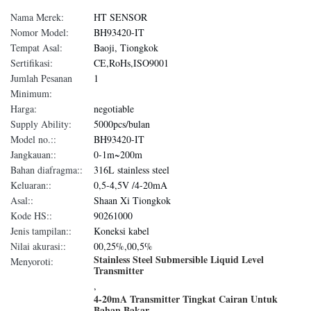
Nama Merek:
HT SENSOR
Nomor Model:
BH93420-IT
Tempat Asal:
Baoji, Tiongkok
Sertifikasi:
CE,RoHs,ISO9001
Jumlah Pesanan
1
Minimum:
Harga:
negotiable
Supply Ability:
5000pcs/bulan
Model no.::
BH93420-IT
Jangkauan::
0-1m~200m
Bahan diafragma::
316L stainless steel
Keluaran::
0,5-4,5V /4-20mA
Asal::
Shaan Xi Tiongkok
Kode HS::
90261000
Jenis tampilan::
Koneksi kabel
Nilai akurasi::
00,25%,00,5%
Stainless Steel Submersible Liquid Level
Menyoroti:
Transmitter
,
4-20mA Transmitter Tingkat Cairan Untuk
Bahan Bakar