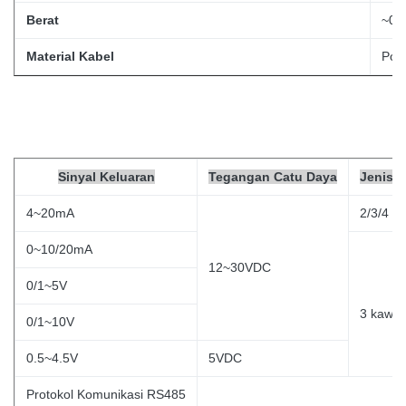
Berat
~0.
Material Kabel
Poli
Sinyal Keluaran
Tegangan Catu Daya
Jenis K
4~20mA
2/3/4 k
0~10/20mA
12~30VDC
0/1~5V
3
kawat
0/1~10V
0.5~4.5V
5VDC
Protokol Komunikasi RS485