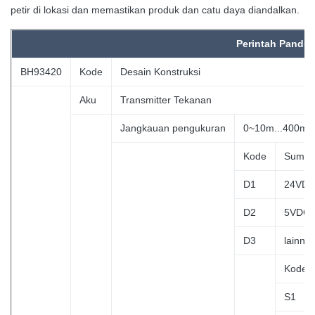
petir di lokasi dan memastikan produk dan catu daya diandalkan.
Perintah
Pandu
BH93420
Kode
Desain Konstruksi
Aku
Transmitter Tekanan
Jangkauan pengukuran
0~10m...400m 
Kode
Sumbe
D1
24VD
D2
5VDC
D3
lainny
Kode
S1