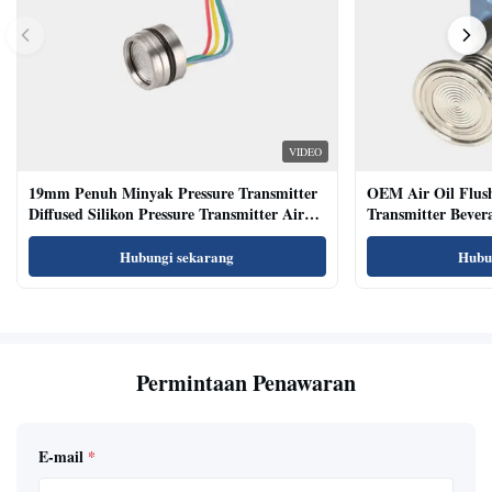
VIDEO
19mm Penuh Minyak Pressure Transmitter
OEM Air Oil Flus
Diffused Silikon Pressure Transmitter Air
Transmitter Bevera
Oil Test
Sensor
Hubungi sekarang
Hubu
Permintaan Penawaran
E-mail
*