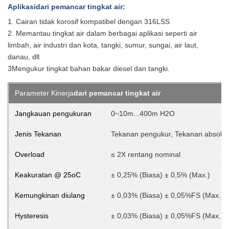
Aplikasi
dari pemancar tingkat air
:
1. Cairan tidak korosif kompatibel dengan 316LSS
2. Memantau tingkat air dalam berbagai aplikasi seperti air
limbah, air industri dan kota, tangki, sumur, sungai, air laut,
danau, dll
3Mengukur tingkat bahan bakar diesel dan tangki.
Parameter Kinerja
dari pemancar tingkat air
Jangkauan pengukuran
0~10m...400m H2O
Jenis Tekanan
Tekanan pengukur, Tekanan absolut,
Overload
≤ 2X rentang nominal
Keakuratan @ 25oC
± 0,25% (Biasa) ± 0,5% (Max.)
Kemungkinan diulang
± 0,03% (Biasa) ± 0,05%FS (Max.)
Hysteresis
± 0,03% (Biasa) ± 0,05%FS (Max.)