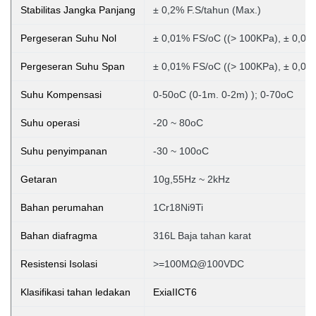
Stabilitas Jangka Panjang
± 0,2% F.S/tahun (Max.)
Pergeseran Suhu Nol
± 0,01% FS/oC ((> 100KPa), ± 0,02
Pergeseran Suhu Span
± 0,01% FS/oC ((> 100KPa), ± 0,02
Suhu Kompensasi
0-50oC (0-1m. 0-2m)
); 0-70oC
Suhu operasi
-20 ~ 80oC
Suhu penyimpanan
-30 ~ 100oC
Getaran
10g,55Hz ~ 2kHz
Bahan perumahan
1Cr18Ni9Ti
Bahan diafragma
316L Baja tahan karat
Resistensi Isolasi
>=100MΩ@100VDC
Klasifikasi tahan ledakan
ExiaIICT6