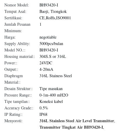
Nomor Model:
BH93420-I
Tempat Asal:
Baoji, Tiongkok
Sertifikasi:
CE,RoHs,ISO9001
Jumlah Pesanan
1
Minimum:
Harga:
negotiable
Supply Ability:
5000pcs/bulan
Model NO.::
BH93420-I
Housing material::
304S.S or 316L
Power::
24VDC
Output::
4-20mA
Diaphragm
316L Stainess Steel
Material::
Desain Struktur::
Tipe masukan
Pressure Range::
0-1m-400 mH2O
Tipe tampilan::
Koneksi kabel
Accuracy Grade::
0.5%
IP Rating::
IP68
316L Stainless Steel Air Level Transmitter
Menyoroti:
,
Transmitter Tingkat Air BH93420-I
,