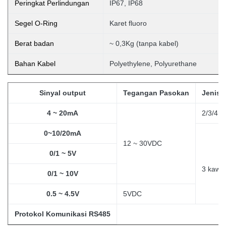
Peringkat Perlindungan
IP67, IP68
Segel O-Ring
Karet fluoro
Berat badan
~ 0,3Kg (tanpa
kabel)
Bahan Kabel
Polyethylene, Polyurethane
Sinyal output
Tegangan Pasokan
Jenis 
4 ~ 20mA
2/3/4 k
0~10/20mA
12 ~ 30VDC
0/1 ~ 5V
3
kawa
0/1 ~ 10V
0.5 ~ 4.5V
5VDC
Protokol Komunikasi RS485