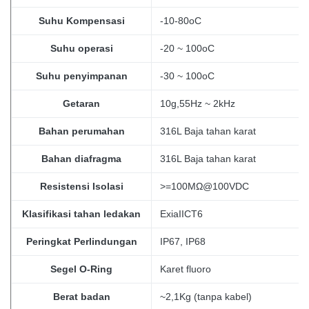
Suhu Kompensasi
-10-80oC
Suhu operasi
-20 ~ 100oC
Suhu penyimpanan
-30 ~ 100oC
Getaran
10g,55Hz ~ 2kHz
Bahan perumahan
316L Baja tahan karat
Bahan diafragma
316L Baja tahan karat
Resistensi Isolasi
>=100MΩ@100VDC
Klasifikasi tahan ledakan
ExiaIICT6
Peringkat Perlindungan
IP67, IP68
Segel O-Ring
Karet fluoro
Berat badan
~2,1Kg (tanpa
kabel)