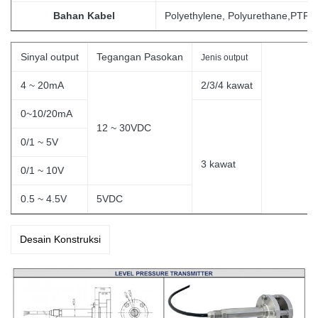
Bahan Kabel
Polyethylene, Polyurethane,PTFE
Sinyal output
Tegangan Pasokan
Jenis output
4 ~ 20mA
2/3/4 kawat
0~10/20mA
12 ~ 30VDC
0/1 ~ 5V
3
kawat
0/1 ~ 10V
0.5 ~ 4.5V
5VDC
Desain Konstruksi