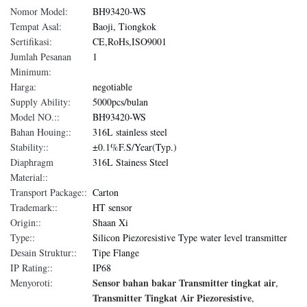
Nomor Model:
BH93420-WS
Tempat Asal:
Baoji, Tiongkok
Sertifikasi:
CE,RoHs,ISO9001
Jumlah Pesanan
1
Minimum:
Harga:
negotiable
Supply Ability:
5000pcs/bulan
Model NO.::
BH93420-WS
Bahan Houing::
316L stainless steel
Stability::
±0.1%F.S/Year(Typ.)
Diaphragm
316L Stainess Steel
Material::
Transport Package::
Carton
Trademark::
HT sensor
Origin::
Shaan Xi
Type::
Silicon Piezoresistive Type water level transmitter
Desain Struktur::
Tipe Flange
IP Rating::
IP68
Sensor bahan bakar Transmitter tingkat air
Menyoroti:
,
Transmitter Tingkat Air Piezoresistive
,