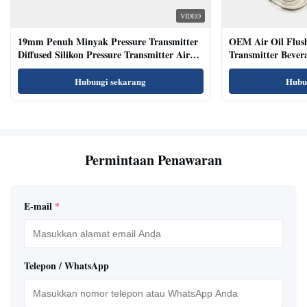
VIDEO
19mm Penuh Minyak Pressure Transmitter
OEM Air Oil Flus
Diffused Silikon Pressure Transmitter Air
Transmitter Bevera
Oil Test
Sensor
Hubungi sekarang
Hubu
Permintaan Penawaran
E-mail
*
Telepon / WhatsApp