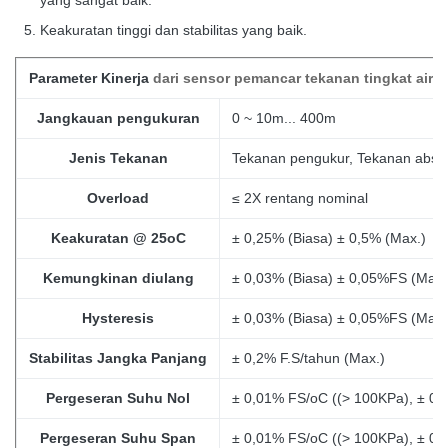
yang sangat baik.
Keakuratan tinggi dan stabilitas yang baik.
Parameter Kinerja
dari sensor pemancar tekanan tingkat air
Jangkauan pengukuran
0 ~ 10m... 400m
Jenis Tekanan
Tekanan pengukur, Tekanan absolu
Overload
≤ 2X rentang nominal
Keakuratan @ 25oC
± 0,25% (Biasa) ± 0,5% (Max.)
Kemungkinan diulang
± 0,03% (Biasa) ± 0,05%FS (Max.
Hysteresis
± 0,03% (Biasa) ± 0,05%FS (Max.
Stabilitas Jangka Panjang
± 0,2% F.S/tahun (Max.)
Pergeseran Suhu Nol
± 0,01% FS/oC ((> 100KPa), ± 0
Pergeseran Suhu Span
± 0,01% FS/oC ((> 100KPa), ± 0