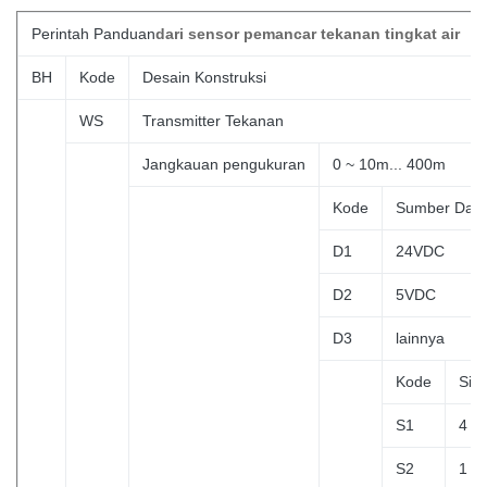
Perintah
Panduan
dari sensor pemancar tekanan tingkat air
BH
Kode
Desain Konstruksi
WS
Transmitter Tekanan
Jangkauan pengukuran
0 ~ 10m... 400m
Kode
Sumber Day
D1
24VDC
D2
5VDC
D3
lainnya
Kode
Siny
S1
4 ~
S2
1 ~