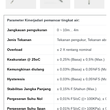
Parameter Kinerja
dari pemancar tingkat air:
Jangkauan pengukuran
0 ~ 10m... 4m
Jenis Tekanan
Tekanan pengukur, Tekanan absolu
Overload
≤ 2 X rentang nominal
Keakuratan @ 25oC
± 0,25% (Biasa) ± 0,5% (Max.)
Kemungkinan diulang
± 0,03% (Biasa) ± 0,05%FS (Max.
Hysteresis
± 0,03% (Biasa) ± 0,05%FS (Max.
Stabilitas Jangka Panjang
± 0,15% F.S/tahun (Max.)
Pergeseran Suhu Nol
± 0,01% FS/oC ((> 100KPa), ± 0
Pergeseran Suhu Span
± 0,01% FS/oC ((> 100KPa), ± 0