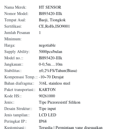
Nama Merek:
HT SENSOR
Nomor Model:
BH93420-IIIk
Tempat Asal:
Baoji, Tiongkok
Sertifikasi:
CE,RoHs,ISO9001
Jumlah Pesanan
1
Minimum:
Harga:
negotiable
Supply Ability:
5000pcs/bulan
Model no.::
BH93420-IIIk
Jangkauan::
0-0,5m....10m
Stabilitas::
±0,2%FS/Tahun(Biasa)
Kompensasi Temp.::
-10~70 Derajat
Bahan diafragma::
316L stainless steel
Paket transportasi::
KARTON
Kode HS::
90261000
Jenis::
Tipe Piezoresistif Silikon
Desain Struktur::
Tipe input
Jenis tampilan::
LCD LED
Peringkat IP::
IP68
Kustomisasi::
Tersedia | Permintaan yang disesuaikan