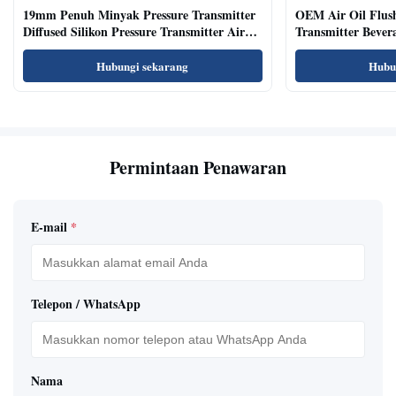
19mm Penuh Minyak Pressure Transmitter
OEM Air Oil Flus
Diffused Silikon Pressure Transmitter Air
Transmitter Bevera
Oil Test
Sensor
Hubungi sekarang
Hubu
Permintaan Penawaran
E-mail
*
Telepon / WhatsApp
Nama