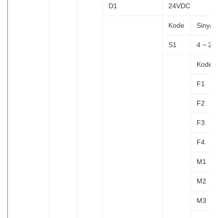
D1
24VDC
Kode
Sinyal
S1
4 ~ 2
Kode
F1
F2
F3
F4
M1
M2
M3