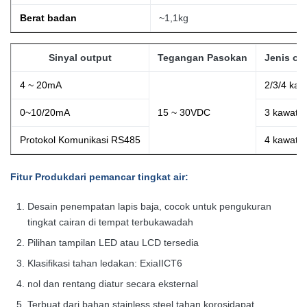
Berat badan
~1,1kg
Sinyal output
Tegangan Pasokan
Jenis ou
4 ~ 20mA
2/3/4 kaw
0~10/20mA
15 ~ 30VDC
3
kawat
Protokol Komunikasi RS485
4
kawat
Fitur Produk
dari pemancar tingkat air:
Desain penempatan lapis baja, cocok untuk pengukuran
tingkat cairan di tempat terbuka
wadah
Pilihan tampilan LED atau LCD tersedia
Klasifikasi tahan ledakan: ExiaIICT6
nol dan rentang diatur secara eksternal
Terbuat dari bahan stainless steel tahan korosi
dapat