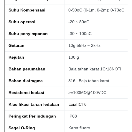
Suhu Kompensasi
0-50oC (0-1m. 0-2m); 0-70oC
Suhu operasi
-20 ~ 80oC
Suhu penyimpanan
-30 ~ 100oC
Getaran
10g,55Hz ~ 2kHz
Kejutan
100 g
Bahan perumahan
Baja tahan karat 1Cr18Ni9Ti
Bahan diafragma
316L Baja tahan karat
Resistensi Isolasi
>=100MΩ@100VDC
Klasifikasi tahan ledakan
ExiaIICT6
Peringkat Perlindungan
IP68
Segel O-Ring
Karet fluoro