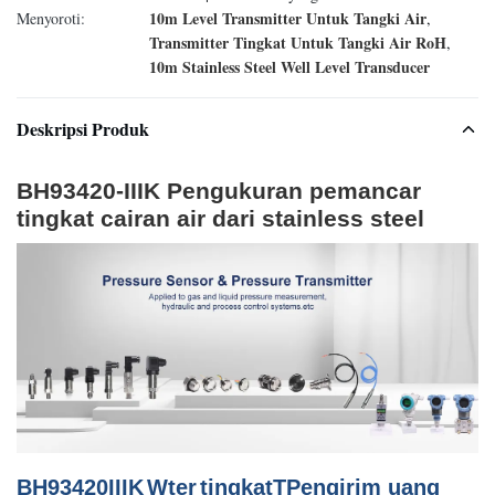
10m Level Transmitter Untuk Tangki Air
Menyoroti:
,
Transmitter Tingkat Untuk Tangki Air RoH
,
10m Stainless Steel Well Level Transducer
Deskripsi Produk
BH93420-IIIK Pengukuran pemancar
tingkat cairan air dari stainless steel
BH93420
III
K
W
ter
tingkat
T
Pengirim uang