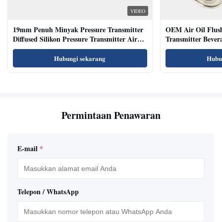
VIDEO
19mm Penuh Minyak Pressure Transmitter
OEM Air Oil Flus
Diffused Silikon Pressure Transmitter Air
Transmitter Bevera
Oil Test
Sensor
Hubungi sekarang
Hubu
Permintaan Penawaran
E-mail
*
Telepon / WhatsApp