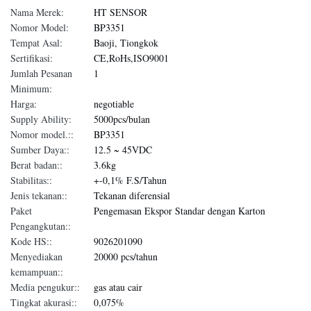
Nama Merek:
HT SENSOR
Nomor Model:
BP3351
Tempat Asal:
Baoji, Tiongkok
Sertifikasi:
CE,RoHs,ISO9001
Jumlah Pesanan
1
Minimum:
Harga:
negotiable
Supply Ability:
5000pcs/bulan
Nomor model.::
BP3351
Sumber Daya::
12.5 ~ 45VDC
Berat badan::
3.6kg
Stabilitas::
+-0,1% F.S/Tahun
Jenis tekanan::
Tekanan diferensial
Paket
Pengemasan Ekspor Standar dengan Karton
Pengangkutan::
Kode HS::
9026201090
Menyediakan
20000 pcs/tahun
kemampuan::
Media pengukur::
gas atau cair
Tingkat akurasi::
0,075%