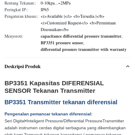
Rentang Tekanan::
0-10kpa...~2MPa
Peringkat IP::
IP65
Pengaturan khusus::
<i>Available |</i> <b>Tersedia |</b>
<i>Customized Request</i> <b>Permintaan
Disesuaikan</b>
capacitance differential pressure transmitter
Menyoroti:
,
BP3351 pressure sensor
,
differential pressure transmitter with warranty
Deskripsi Produk
BP3351 Kapasitas DIFERENSIAL
SENSOR Tekanan Transmitter
BP3351 Transmitter tekanan diferensial
Pengenalan pemancar tekanan diferensial
:
Seri Digital•Inteligent Pressure/Differential PressureTransmitter
adalah instrumen cerdas digital serbaguna yang dikembangkan
oleh kami,Termasuk tekanan kapasitansi / pemancar tekanan