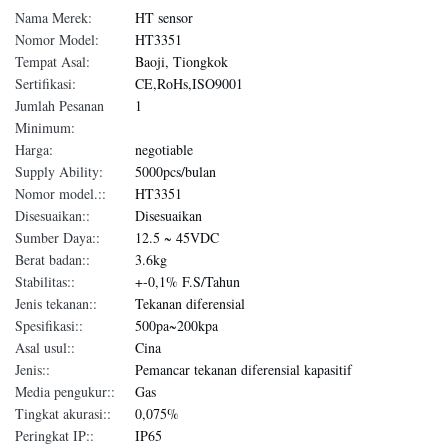
Nama Merek:
HT sensor
Nomor Model:
HT3351
Tempat Asal:
Baoji, Tiongkok
Sertifikasi:
CE,RoHs,ISO9001
Jumlah Pesanan
1
Minimum:
Harga:
negotiable
Supply Ability:
5000pcs/bulan
Nomor model.::
HT3351
Disesuaikan::
Disesuaikan
Sumber Daya::
12.5 ~ 45VDC
Berat badan::
3.6kg
Stabilitas::
+-0,1% F.S/Tahun
Jenis tekanan::
Tekanan diferensial
Spesifikasi::
500pa~200kpa
Asal usul::
Cina
Jenis::
Pemancar tekanan diferensial kapasitif
Media pengukur::
Gas
Tingkat akurasi::
0,075%
Peringkat IP::
IP65