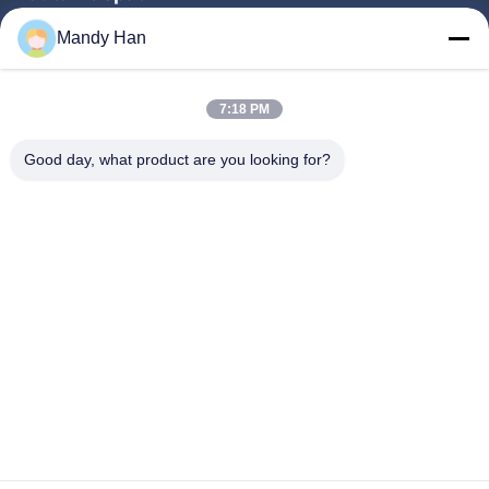
Rumah
Mandy Han
Produk
7:18 PM
Pertunjukan VR
Tentang Kami
Good day, what product are you looking for?
Tur Pabrik
Kontrol Kualitas
Hubungi Kami
Permintaan Penawaran
Berita
Follow Us