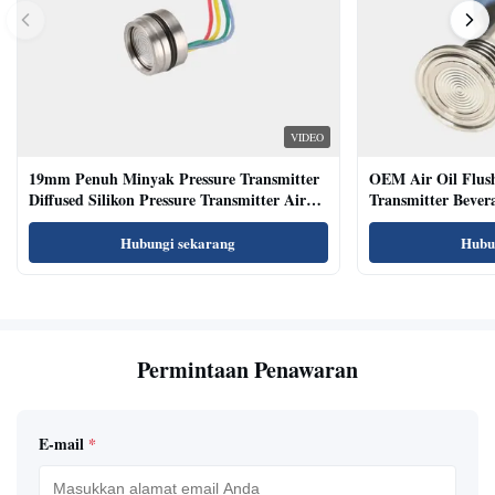
VIDEO
19mm Penuh Minyak Pressure Transmitter
OEM Air Oil Flus
Diffused Silikon Pressure Transmitter Air
Transmitter Bevera
Oil Test
Sensor
Hubungi sekarang
Hubu
Permintaan Penawaran
E-mail
*