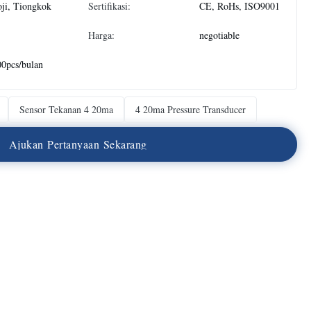
ji, Tiongkok
Sertifikasi:
CE, RoHs, ISO9001
Harga:
negotiable
0pcs/bulan
Sensor Tekanan 4 20ma
4 20ma Pressure Transducer
A
j
u
k
a
n
P
e
r
t
a
n
y
a
a
n
S
e
k
a
r
a
n
g