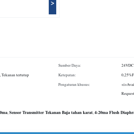
>
Sumber Daya:
24VDC
 Tekanan tertutup
Ketepatan:
0,25%F
Pengaturan khusus:
<i>Avai
Request
20ma
Sensor Transmitter Tekanan Baja tahan karat
4-20ma Flush Diaphr
,
,