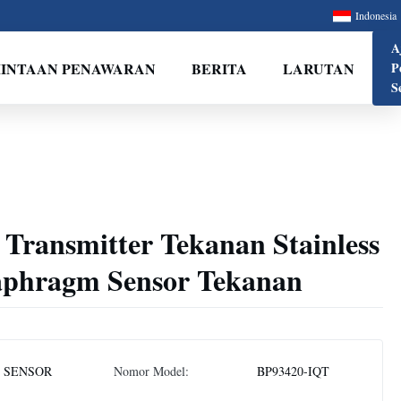
Indonesia
A
INTAAN PENAWARAN
BERITA
LARUTAN
P
S
 Transmitter Tekanan Stainless
iaphragm Sensor Tekanan
 SENSOR
Nomor Model:
BP93420-IQT