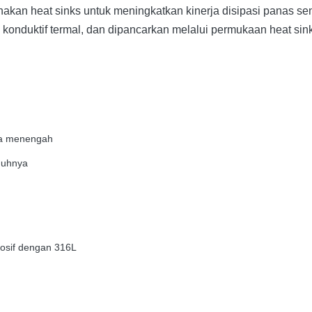
kan heat sinks untuk meningkatkan kinerja disipasi panas se
n konduktif termal, dan dipancarkan melalui permukaan heat si
ala menengah
enuhnya
rosif dengan 316L