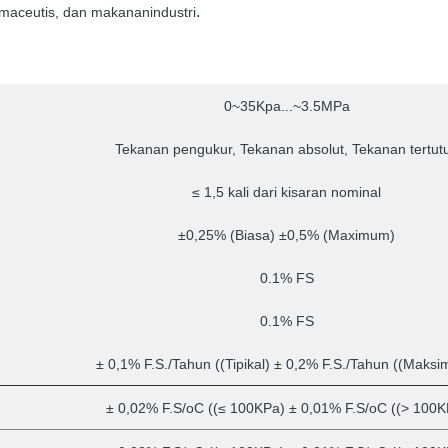
.
rmaceutis, dan makanan
industri
0~35Kpa...~3.5MPa
Tekanan pengukur, Tekanan absolut, Tekanan tertut
≤ 1,5 kali dari kisaran nominal
±0,25% (Biasa) ±0,5% (Maximum)
0.1% FS
0.1% FS
± 0,1% F.S./Tahun ((Tipikal) ± 0,2% F.S./Tahun ((Maks
± 0,02% F.S/oC ((≤ 100KPa) ± 0,01% F.S/oC ((> 100K