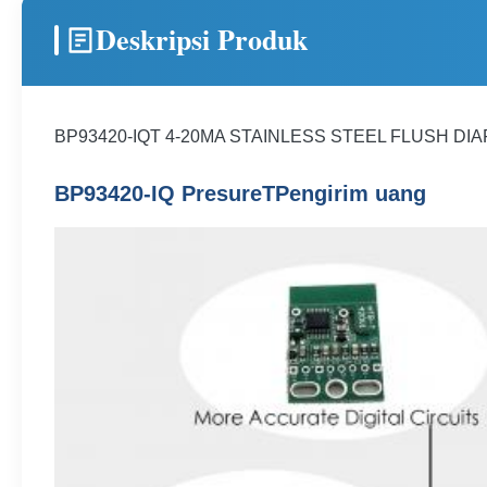
Deskripsi Produk
BP93420-IQT 4-20MA STAINLESS STEEL FLUSH DIA
BP93420-IQ P
resure
T
Pengirim uang