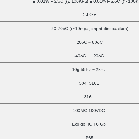
± 0,02% F.S/oC ((≤ 100KPa) ± 0,01% F.S/oC ((> 100K
2.4Khz
-20-70oC ((≤10mpa, dapat disesuaikan)
-20oC ~ 80oC
-40oC ~ 120oC
10g,55Hz ~ 2kHz
304, 316L
316L
100MΩ 100VDC
Eks
db
IIC T6 Gb
IP65