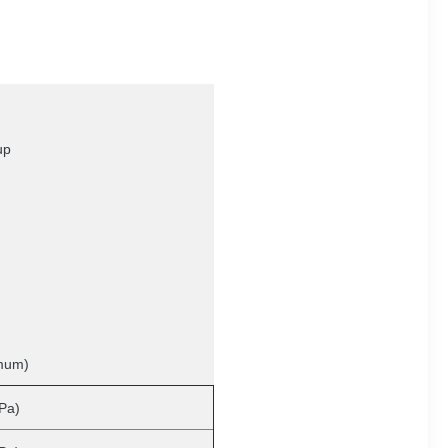
up
imum)
Pa)