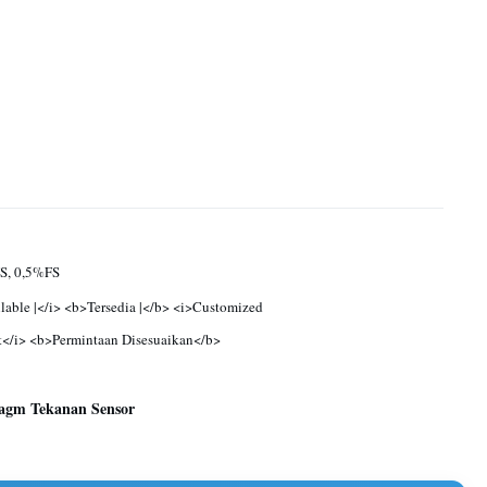
S, 0,5%FS
lable |</i> <b>Tersedia |</b> <i>Customized
</i> <b>Permintaan Disesuaikan</b>
agm Tekanan Sensor