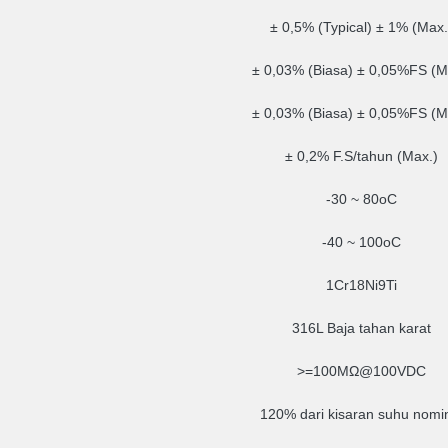
± 0,5% (Typical) ± 1% (Max.
± 0,03% (Biasa) ± 0,05%FS (M
± 0,03% (Biasa) ± 0,05%FS (M
± 0,2% F.S/tahun (Max.)
-30 ~ 80oC
-40 ~ 100oC
1Cr18Ni9Ti
316L Baja tahan karat
>=100MΩ@100VDC
120% dari kisaran suhu nomi