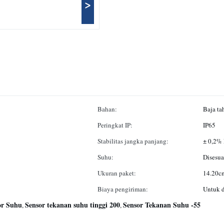
>
Bahan:
Baja ta
Peringkat IP:
IP65
Stabilitas jangka panjang:
± 0,2% 
Suhu:
Disesua
Ukuran paket:
14.20c
Biaya pengiriman:
Untuk d
or Suhu
Sensor tekanan suhu tinggi 200
Sensor Tekanan Suhu -55
,
,