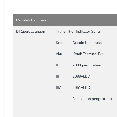
Perintah
Panduan
BT1perdagangan
Transmitter Indikator Suhu
Kode
Desain Konstruksi
Aku
Kotak Terminal Biru
II
2088 perumahan
III
2088+LED
IIIA
3051+LED
Jangkauan pengukuran