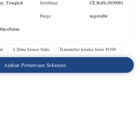
ji, Tiongkok
Sertifikasi:
CE,RoHs,ISO9001
Harga:
negotiable
0pcs/bulan
at
4 20ma Sensor Suhu
Transmitter koreksi linier Pt100
A
j
u
k
a
n
P
e
r
t
a
n
y
a
a
n
S
e
k
a
r
a
n
g