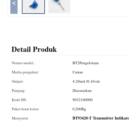
<
Detail Produk
Nomor model.:
BT2Pengelolaan
Media pengukur:
Cairan
Output:
4-20mA /0-10vdc
Panjang:
Disesuaikan
Kode HS:
9032100000
Paket berat kotor:
0,200Kg
BT93420-T Transmitter Indikat
Menyoroti