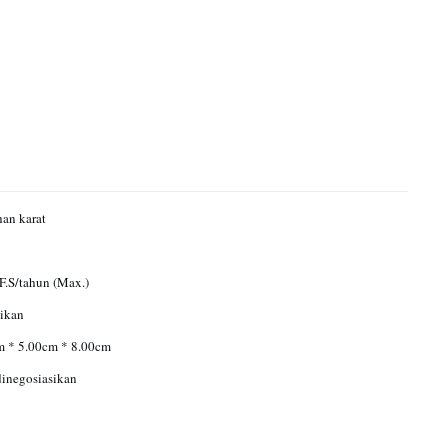
han karat
F.S/tahun (Max.)
ikan
m * 5.00cm * 8.00cm
inegosiasikan