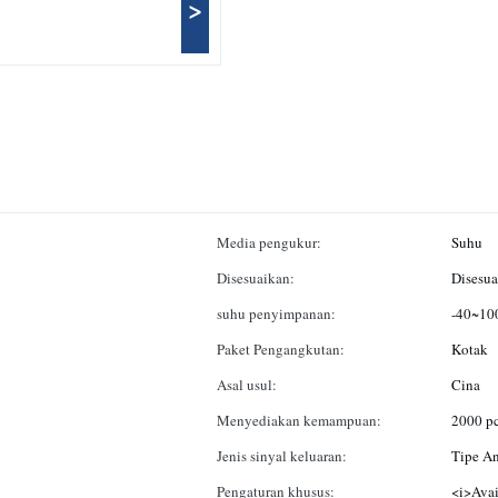
>
Media pengukur:
Suhu
Disesuaikan:
Disesua
suhu penyimpanan:
-40~1
Paket Pengangkutan:
Kotak
Asal usul:
Cina
Menyediakan kemampuan:
2000 pc
Jenis sinyal keluaran:
Tipe A
Pengaturan khusus:
<i>Avai