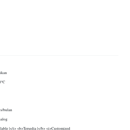
ikan
00℃
s/bulan
nalog
lable |</i> <b>Tersedia |</b> <i>Customized