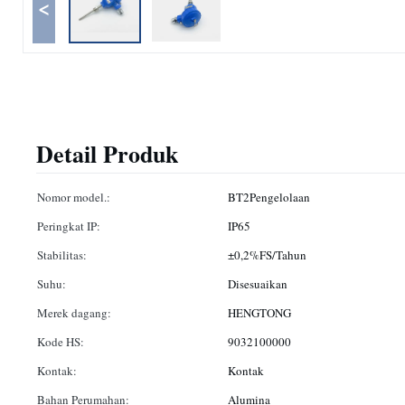
<
Detail Produk
Nomor model.:
BT2Pengelolaan
Peringkat IP:
IP65
Stabilitas:
±0,2%FS/Tahun
Suhu:
Disesuaikan
Merek dagang:
HENGTONG
Kode HS:
9032100000
Kontak:
Kontak
Bahan Perumahan:
Alumina