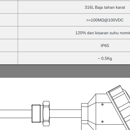
316L Baja tahan karat
>=100MΩ@100VDC
120% dari kisaran suhu nomi
IP65
~ 0,5Kg