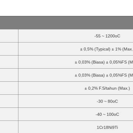
-55 ~ 1200oC
± 0,5% (Typical) ± 1% (Max.
± 0,03% (Biasa) ± 0,05%FS (M
± 0,03% (Biasa) ± 0,05%FS (M
± 0,2% F.S/tahun (Max.)
-30 ~ 80oC
-40 ~ 100oC
1Cr18Ni9Ti