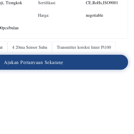
ji, Tiongkok
Sertifikasi:
CE,RoHs,ISO9001
Harga:
negotiable
0pcs/bulan
at
4 20ma Sensor Suhu
Transmitter koreksi linier Pt100
A
j
u
k
a
n
P
e
r
t
a
n
y
a
a
n
S
e
k
a
r
a
n
g