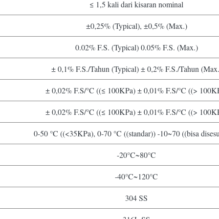
≤ 1,5 kali dari kisaran nominal
±0,25% (Typical), ±0,5% (Max.)
0.02% F.S. (Typical) 0.05% F.S. (Max.)
± 0,1% F.S./Tahun (Typical) ± 0,2% F.S./Tahun (Max.
± 0,02% F.S/°C ((≤ 100KPa) ± 0,01% F.S/°C ((> 100K
± 0,02% F.S/°C ((≤ 100KPa) ± 0,01% F.S/°C ((> 100K
0-50 °C ((<35KPa), 0-70 °C ((standar)) -10~70 ((bisa dises
-20°C~80°C
-40°C~120°C
304 SS