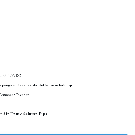
,0.5-4.5VDC
 pengukur,tekanan absolut,tekanan tertutup
 Pemancar Tekanan
t Air Untuk Saluran Pipa