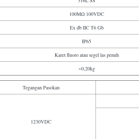
316L SS
100MΩ 100VDC
Ex db IIC T6 Gb
IP65
Karet fluoro atau segel las penuh
~0,20kg
Tegangan Pasokan
1230VDC