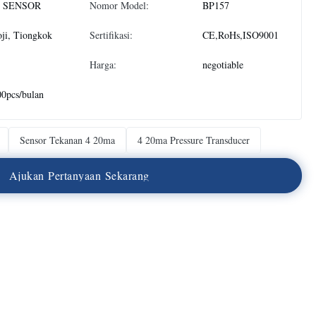
 SENSOR
Nomor Model:
BP157
ji, Tiongkok
Sertifikasi:
CE,RoHs,ISO9001
Harga:
negotiable
0pcs/bulan
Sensor Tekanan 4 20ma
4 20ma Pressure Transducer
A
j
u
k
a
n
P
e
r
t
a
n
y
a
a
n
S
e
k
a
r
a
n
g