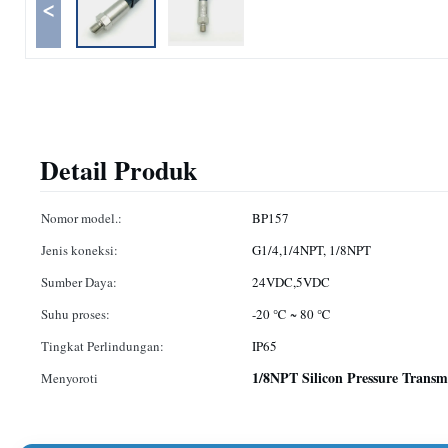
<
Detail Produk
Nomor model.:
BP157
Jenis koneksi:
G1/4,1/4NPT, 1/8NPT
Sumber Daya:
24VDC,5VDC
Suhu proses:
-20 ℃ ~ 80 ℃
Tingkat Perlindungan:
IP65
1/8NPT Silicon Pressure Transm
Menyoroti