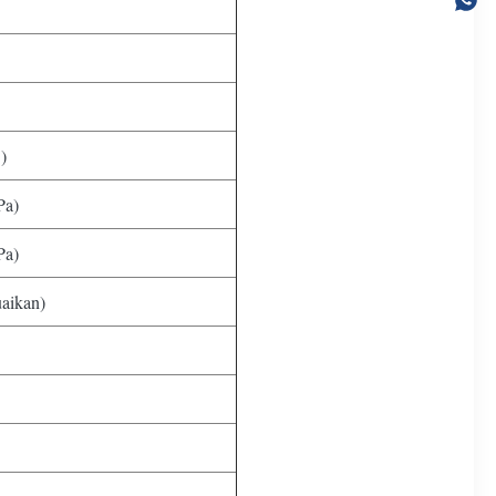
)
Pa)
Pa)
uaikan)