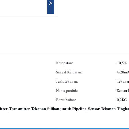
>
Ketepatan:
±0,5%
Sinyal Keluaran:
4-20mA
Jenis tekanan:
Tekanan
Nama produk:
Sensor
Berat badan:
0,2KG
itter
Transmitter Tekanan Silikon untuk Pipeline
Sensor Tekanan Tingka
,
,