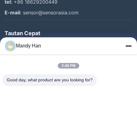
tel:
+86 18629200449
E-mail:
sensor@sensorasia.com
Tautan Cepat
Rumah
Mandy Han
Produk
3:48 PM
Pertunjukan VR
Tentang Kami
Good day, what product are you looking for?
Tur Pabrik
Kontrol Kualitas
Hubungi Kami
Permintaan Penawaran
Berita