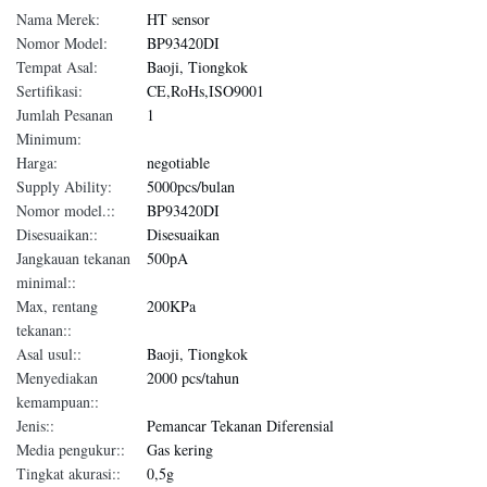
Nama Merek:
HT sensor
Nomor Model:
BP93420DI
Tempat Asal:
Baoji, Tiongkok
Sertifikasi:
CE,RoHs,ISO9001
Jumlah Pesanan
1
Minimum:
Harga:
negotiable
Supply Ability:
5000pcs/bulan
Nomor model.::
BP93420DI
Disesuaikan::
Disesuaikan
Jangkauan tekanan
500pA
minimal::
Max, rentang
200KPa
tekanan::
Asal usul::
Baoji, Tiongkok
Menyediakan
2000 pcs/tahun
kemampuan::
Jenis::
Pemancar Tekanan Diferensial
Media pengukur::
Gas kering
Tingkat akurasi::
0,5g