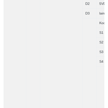
D2
5VD
D3
lainn
Kode
S1
S2
S3
S4