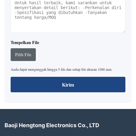
Tempelkan File
Pilih File
Anda dapat mengunggah hingga 5 file dan setiap file ukuran 10M max.
Kirim
Baoji Hengtong Electronics Co., LTD