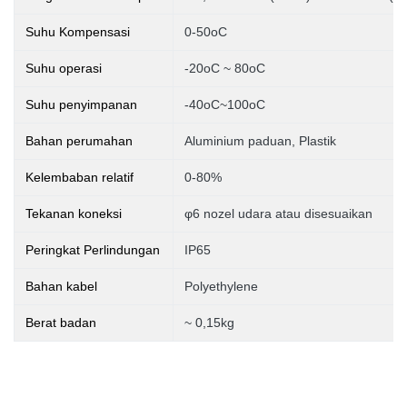
Suhu Kompensasi
0-50oC
Suhu operasi
-20oC ~ 80oC
Suhu penyimpanan
-40oC~100oC
Bahan perumahan
Aluminium paduan, Plastik
Kelembaban relatif
0-80%
Tekanan
koneksi
φ6 nozel udara atau disesuaikan
Peringkat Perlindungan
IP65
Bahan kabel
Polyethylene
Berat badan
~ 0,15kg