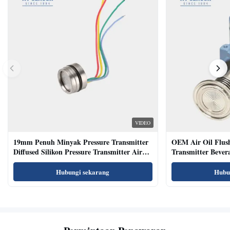
VIDEO
19mm Penuh Minyak Pressure Transmitter
OEM Air Oil Flus
Diffused Silikon Pressure Transmitter Air
Transmitter Bevera
Oil Test
Sensor
Hubungi sekarang
Hubu