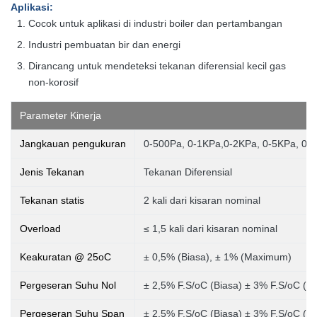
Aplikasi
:
Cocok untuk aplikasi di industri boiler dan pertambangan
Industri pembuatan bir dan energi
Dirancang untuk mendeteksi tekanan diferensial kecil gas
non-korosif
Parameter Kinerja
Jangkauan pengukuran
0-500Pa, 0-1KPa,0-2KPa, 0-5KPa, 0
Jenis Tekanan
Tekanan Diferensial
Tekanan statis
2 kali dari kisaran nominal
Overload
≤ 1,5 kali dari kisaran nominal
Keakuratan @ 25oC
± 0,5% (Biasa), ± 1% (Maximum)
Pergeseran Suhu Nol
± 2,5% F.S/oC (Biasa) ± 3% F.S/oC (
Pergeseran Suhu Span
± 2,5% F.S/oC (Biasa) ± 3% F.S/oC (