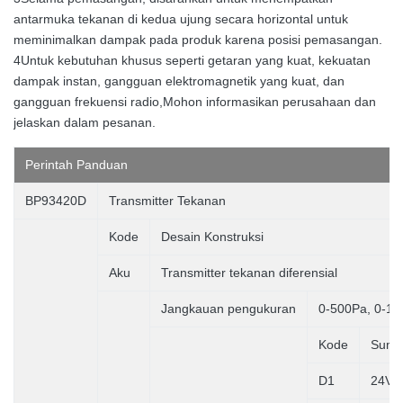
antarmuka tekanan di kedua ujung secara horizontal untuk
meminimalkan dampak pada produk karena posisi pemasangan.
4Untuk kebutuhan khusus seperti getaran yang kuat, kekuatan
dampak instan, gangguan elektromagnetik yang kuat, dan
gangguan frekuensi radio,Mohon informasikan perusahaan dan
jelaskan dalam pesanan.
Perintah
Panduan
BP93420D
Transmitter Tekanan
Kode
Desain Konstruksi
Aku
Transmitter tekanan diferensial
Jangkauan pengukuran
0-500Pa, 0-1K
Kode
Sumb
D1
24VD