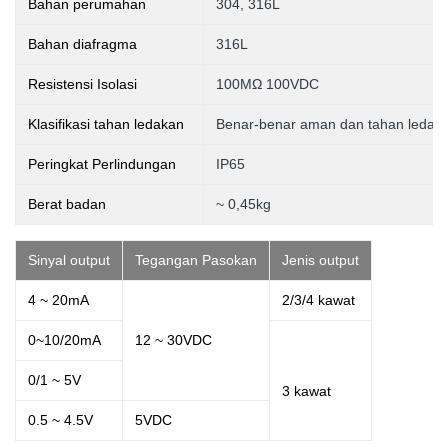
Bahan perumahan
304, 316L
Bahan diafragma
316L
Resistensi Isolasi
100MΩ 100VDC
Klasifikasi tahan ledakan
Benar-benar aman dan tahan ledak
Peringkat Perlindungan
IP65
Berat badan
~ 0,45kg
Sinyal output
Tegangan Pasokan
Jenis output
4 ~ 20mA
2/3/4 kawat
0~10/20mA
12 ~ 30VDC
0/1 ~ 5V
3
kawat
0.5 ~ 4.5V
5VDC