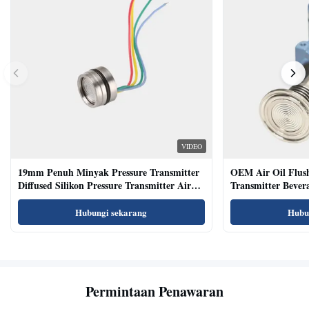
VIDEO
19mm Penuh Minyak Pressure Transmitter
OEM Air Oil Flus
Diffused Silikon Pressure Transmitter Air
Transmitter Bevera
Oil Test
Sensor
Hubungi sekarang
Hubu
Permintaan Penawaran