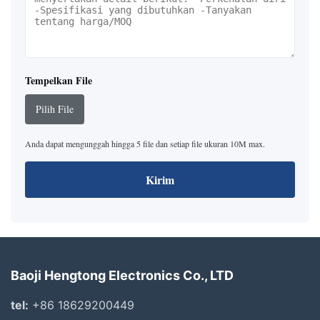
Tempelkan File
Pilih File
Anda dapat mengunggah hingga 5 file dan setiap file ukuran 10M max.
Kirim
Baoji Hengtong Electronics Co., LTD
tel:
+86 18629200449