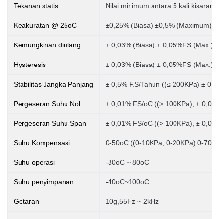
Tekanan statis
Nilai minimum antara 5 kali kisaran
Keakuratan @ 25oC
±0,25% (Biasa) ±0,5% (Maximum)
Kemungkinan diulang
± 0,03% (Biasa) ± 0,05%FS (Max.)
Hysteresis
± 0,03% (Biasa) ± 0,05%FS (Max.)
Stabilitas Jangka Panjang
± 0,5% F.S/Tahun ((≤ 200KPa) ± 0,2
Pergeseran Suhu Nol
± 0,01% FS/oC ((> 100KPa), ± 0,02
Pergeseran Suhu Span
± 0,01% FS/oC ((> 100KPa), ± 0,02
Suhu Kompensasi
0-50oC ((0-10KPa, 0-20KPa)
0-70o
Suhu operasi
-30oC ~ 80oC
Suhu penyimpanan
-40oC~100oC
Getaran
10g,55Hz ~ 2kHz