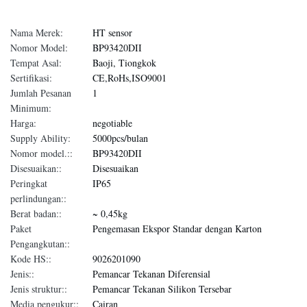
Nama Merek:
HT sensor
Nomor Model:
BP93420DII
Tempat Asal:
Baoji, Tiongkok
Sertifikasi:
CE,RoHs,ISO9001
Jumlah Pesanan
1
Minimum:
Harga:
negotiable
Supply Ability:
5000pcs/bulan
Nomor model.::
BP93420DII
Disesuaikan::
Disesuaikan
Peringkat
IP65
perlindungan::
Berat badan::
~ 0,45kg
Paket
Pengemasan Ekspor Standar dengan Karton
Pengangkutan::
Kode HS::
9026201090
Jenis::
Pemancar Tekanan Diferensial
Jenis struktur::
Pemancar Tekanan Silikon Tersebar
Media pengukur::
Cairan