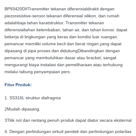
BP93420DII
Transmitter tekanan diferensial
dirakit dengan
piezoresistive
-
sensor tekanan diferensial silikon, dan rumah
adalah
baja tahan karat
struktur.
Transmitter tekanan
diferensial
tahan kelembaban, tahan air, dan tahan korosi. dapat
bekerja di lingkungan yang keras dan kondisi luar ruangan.
pemancar memiliki volume kecil dan berat ringan,yang dapat
dipasang di pipa proses dan didukungDibandingkan dengan
pemancar yang membutuhkan dasar atau bracket, sangat
mengurangi biaya instalasi dan pemeliharaan atau terhubung
melalui tabung penyampaian pers
.
Fitur Produk
:
1. SS316L struktur diafragma
2Mudah dipasang.
3Titik nol dan rentang penuh produk dapat diatur secara eksternal
4. Dengan perlindungan sirkuit pendek dan perlindungan polaritas