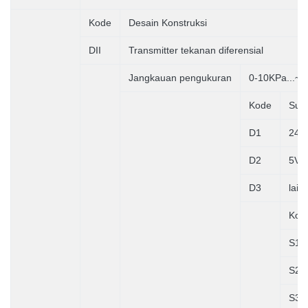
Kode
Desain Konstruksi
DII
Transmitter tekanan diferensial
Jangkauan pengukuran
0-10KPa...~
Kode
Sum
D1
24V
D2
5VD
D3
lain
Kod
S1
S2
S3