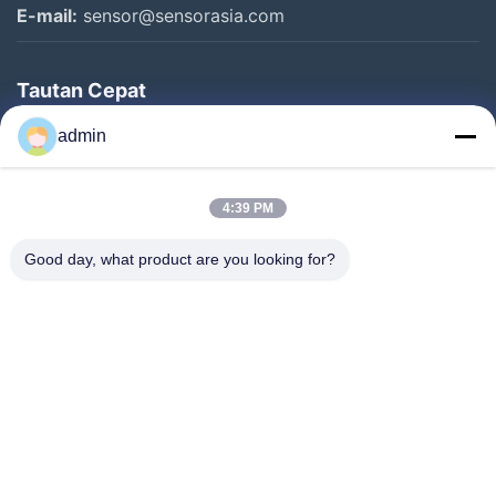
E-mail:
sensor@sensorasia.com
Tautan Cepat
Rumah
admin
Produk
4:39 PM
Pertunjukan VR
Tentang Kami
Good day, what product are you looking for?
Tur Pabrik
Kontrol Kualitas
Hubungi Kami
Permintaan Penawaran
Berita