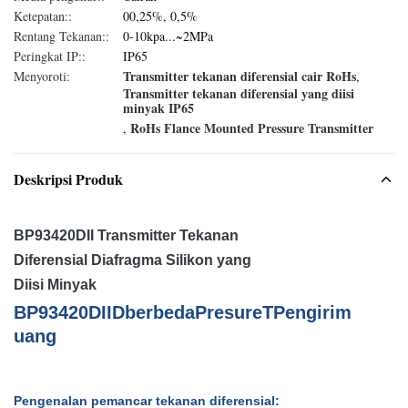
Ketepatan::
00,25%, 0,5%
Rentang Tekanan::
0-10kpa...~2MPa
Peringkat IP::
IP65
Transmitter tekanan diferensial cair RoHs
Menyoroti:
,
Transmitter tekanan diferensial yang diisi
minyak IP65
RoHs Flance Mounted Pressure Transmitter
,
Deskripsi Produk
BP93420DII Transmitter Tekanan
Diferensial Diafragma Silikon yang
Diisi Minyak
BP93420D
II
D
berbeda
P
resure
T
Pengirim
uang
Pengenalan pemancar tekanan diferensial: