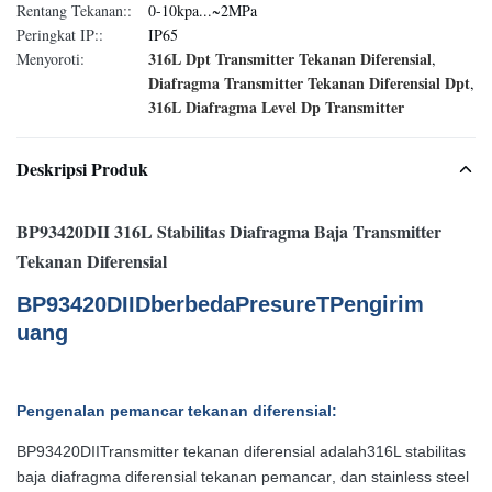
Rentang Tekanan::
0-10kpa...~2MPa
Peringkat IP::
IP65
316L Dpt Transmitter Tekanan Diferensial
Menyoroti:
,
Diafragma Transmitter Tekanan Diferensial Dpt
,
316L Diafragma Level Dp Transmitter
Deskripsi Produk
BP93420DII 316L Stabilitas Diafragma Baja Transmitter
Tekanan Diferensial
BP93420D
II
D
berbeda
P
resure
T
Pengirim
uang
Pengenalan pemancar tekanan diferensial:
BP93420DII
Transmitter tekanan diferensial adalah
316L stabilitas
baja diafragma diferensial tekanan pemancar
, dan stainless steel