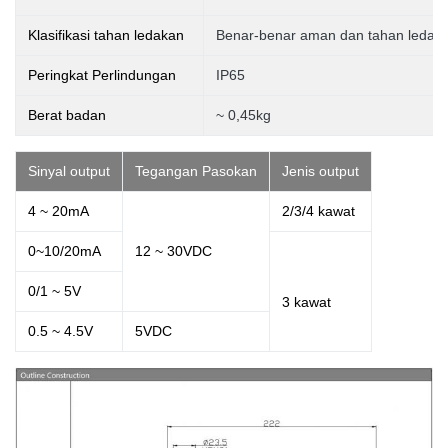
Klasifikasi tahan ledakan
Benar-benar aman dan tahan ledak
Peringkat Perlindungan
IP65
Berat badan
~ 0,45kg
Sinyal output
Tegangan Pasokan
Jenis output
4 ~ 20mA
2/3/4 kawat
0~10/20mA
12 ~ 30VDC
0/1 ~ 5V
3
kawat
0.5 ~ 4.5V
5VDC