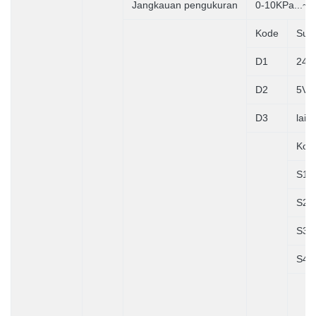
Jangkauan pengukuran
0-10KPa...~
Kode
Sum
D1
24V
D2
5VD
D3
lain
Kod
S1
S2
S3
S4