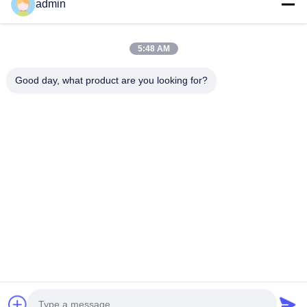
Rumah
admin
Produk
5:48 AM
Pertunjukan VR
Tentang Kami
Good day, what product are you looking for?
Tur Pabrik
Kontrol Kualitas
Hubungi Kami
Permintaan Penawaran
Berita
Follow Us