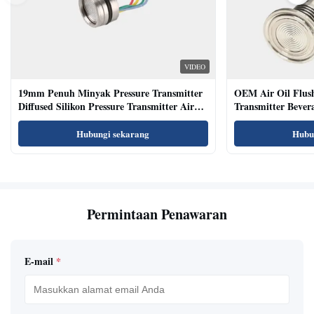
VIDEO
19mm Penuh Minyak Pressure Transmitter
OEM Air Oil Flus
Diffused Silikon Pressure Transmitter Air
Transmitter Bevera
Oil Test
Sensor
Hubungi sekarang
Hubu
Permintaan Penawaran
E-mail
*