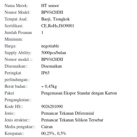
Nama Merek:
HT sensor
Nomor Model:
BP93420DII
Tempat Asal:
Baoji, Tiongkok
Sertifikasi:
CE,RoHs,ISO9001
Jumlah Pesanan
1
Minimum:
Harga:
negotiable
Supply Ability:
5000pcs/bulan
Nomor model.::
BP93420DII
Disesuaikan::
Disesuaikan
Peringkat
IP65
perlindungan::
Berat badan::
~ 0,45kg
Paket
Pengemasan Ekspor Standar dengan Karton
Pengangkutan::
Kode HS::
9026201090
Jenis::
Pemancar Tekanan Diferensial
Jenis struktur::
Pemancar Tekanan Silikon Tersebar
Media pengukur::
Cairan
Ketepatan::
00,25%, 0,5%