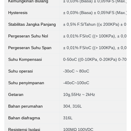
Kemungkinan diulang
± 0,03% (Biasa) ± 0,05%FS (Max.)
Hysteresis
± 0,03% (Biasa) ± 0,05%FS (Max.)
Stabilitas Jangka Panjang
± 0,5% F.S/Tahun ((≤ 200KPa) ± 0,2
Pergeseran Suhu Nol
± 0,01% FS/oC ((> 100KPa), ± 0,02
Pergeseran Suhu Span
± 0,01% FS/oC ((> 100KPa), ± 0,02
Suhu Kompensasi
0-50oC ((0-10KPa, 0-20KPa)
0-70o
Suhu operasi
-30oC ~ 80oC
Suhu penyimpanan
-40oC~100oC
Getaran
10g,55Hz ~ 2kHz
Bahan perumahan
304, 316L
Bahan diafragma
316L
Resistensi Isolasi
100MΩ 100VDC