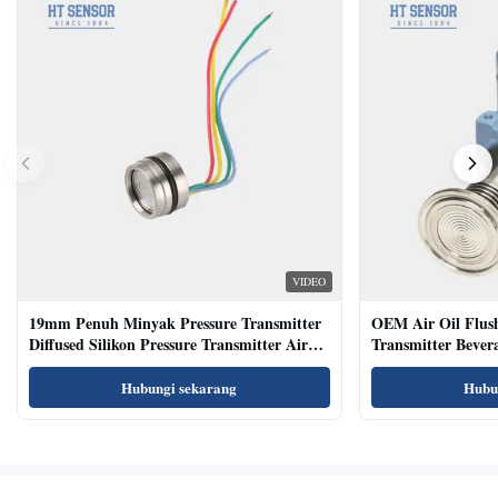
VIDEO
19mm Penuh Minyak Pressure Transmitter
OEM Air Oil Flus
Diffused Silikon Pressure Transmitter Air
Transmitter Bevera
Oil Test
Sensor
Hubungi sekarang
Hubu