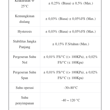
Keakuratan @
± 0,25% (Biasa) ± 0,5% (Max.)
25°C
Kemungkinan
± 0,03% (Biasa) ± 0,05%FS (Max.)
diulang
Hysteresis
± 0,03% (Biasa) ± 0,05%FS (Max.)
Stabilitas Jangka
± 0,15% F.S/tahun (Max.)
Panjang
Pergeseran Suhu
± 0,01% FS/°C ((> 100KPa), ± 0,02%
Nol
FS/°C (≤ 100Kpa)
Pergeseran Suhu
± 0,01% FS/°C ((> 100KPa), ± 0,02%
Span
FS/°C (≤ 100Kpa)
Suhu operasi
-30~80°C
Suhu
-40 ~ 120 °C
penyimpanan