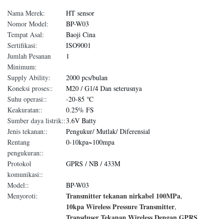
Nama Merek:
HT sensor
Nomor Model:
BP-W03
Tempat Asal:
Baoji Cina
Sertifikasi:
ISO9001
Jumlah Pesanan
1
Minimum:
Supply Ability:
2000 pcs/bulan
Koneksi proses::
M20 / G1/4 Dan seterusnya
Suhu operasi::
-20-85 ℃
Keakuratan::
0.25% FS
Sumber daya listrik::
3.6V Batty
Jenis tekanan::
Pengukur/ Mutlak/ Diferensial
Rentang
0-10kpa~100mpa
pengukuran::
Protokol
GPRS / NB / 433M
komunikasi::
Model::
BP-W03
Transmitter tekanan nirkabel 100MPa
Menyoroti:
,
10kpa Wireless Pressure Transmitter
,
Transduser Tekanan Wireless Dengan GPRS