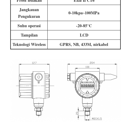
Proof ledakan
Exia II CT6
Jangkauan
0-10kpa~100MPa
Pengukuran
Suhu operasi
-20-85°C
Tampilan
LCD
Teknologi Wireless
GPRS, NB, 433M, nirkabel