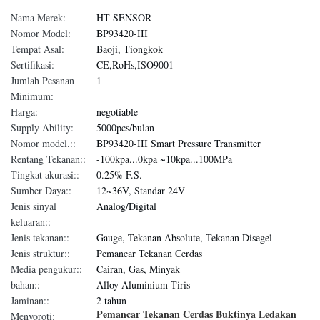
Nama Merek:
HT SENSOR
Nomor Model:
BP93420-III
Tempat Asal:
Baoji, Tiongkok
Sertifikasi:
CE,RoHs,ISO9001
Jumlah Pesanan
1
Minimum:
Harga:
negotiable
Supply Ability:
5000pcs/bulan
Nomor model.::
BP93420-III Smart Pressure Transmitter
Rentang Tekanan::
-100kpa...0kpa ~10kpa...100MPa
Tingkat akurasi::
0.25% F.S.
Sumber Daya::
12~36V, Standar 24V
Jenis sinyal
Analog/Digital
keluaran::
Jenis tekanan::
Gauge, Tekanan Absolute, Tekanan Disegel
Jenis struktur::
Pemancar Tekanan Cerdas
Media pengukur::
Cairan, Gas, Minyak
bahan::
Alloy Aluminium Tiris
Jaminan::
2 tahun
Pemancar Tekanan Cerdas Buktinya Ledakan
Menyoroti: