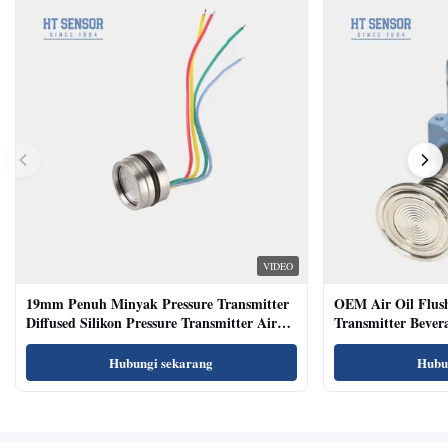
VIDEO
19mm Penuh Minyak Pressure Transmitter
OEM Air Oil Flus
Diffused Silikon Pressure Transmitter Air
Transmitter Bevera
Oil Test
Sensor
Hubungi sekarang
Hubu