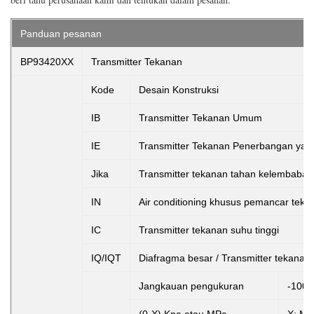
Panduan pesanan
BP93420XX
Transmitter Tekanan
Kode
Desain Konstruksi
IB
Transmitter Tekanan Umum
IE
Transmitter Tekanan Penerbangan yang
Jika
Transmitter tekanan tahan kelembaban
IN
Air conditioning khusus pemancar teka
IC
Transmitter tekanan suhu tinggi
IQ/IQT
Diafragma besar / Transmitter tekanan 
Jangkauan pengukuran
-100k
(0-X) Kpa atau MPa
X: Me