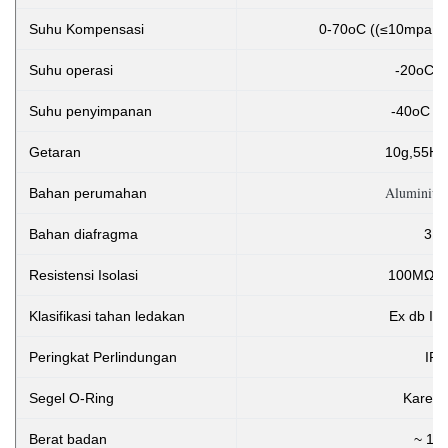
Suhu Kompensasi
0-70oC ((≤10mpa, d
Suhu operasi
-20oC ~
Suhu penyimpanan
-40oC ~
Getaran
10g,55Hz
Aluminium
Bahan perumahan
Bahan diafragma
316
Resistensi Isolasi
100MΩ 
Klasifikasi tahan ledakan
Ex db II
Peringkat Perlindungan
IP6
Segel O-Ring
Karet f
Berat badan
~ 1,2