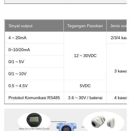
Sinyal output
Tegangan Pasokan
Jenis outpu
4 ~ 20mA
2/3/4 kawa
0~10/20mA
12 ~ 30VDC
0/1 ~ 5V
3 kawat
0/1 ~ 10V
0.5 ~ 4.5V
5VDC
Protokol Komunikasi RS485
3.6 ~ 30V / baterai
4 kawat