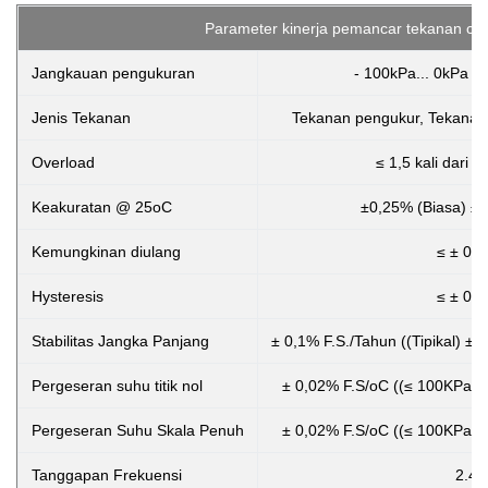
Parameter kinerja pemancar tekanan ce
Jangkauan pengukuran
- 100kPa... 0kPa ~
Jenis Tekanan
Tekanan pengukur, Tekanan 
Overload
≤ 1,5 kali dari 
Keakuratan @ 25oC
±0,25% (Biasa) ±
Kemungkinan diulang
≤ ± 0,
Hysteresis
≤ ± 0,
Stabilitas Jangka Panjang
± 0,1% F.S./Tahun ((Tipikal) ±
Pergeseran suhu titik nol
± 0,02% F.S/oC ((≤ 100KPa) 
Pergeseran Suhu Skala Penuh
± 0,02% F.S/oC ((≤ 100KPa) 
Tanggapan Frekuensi
2.4K