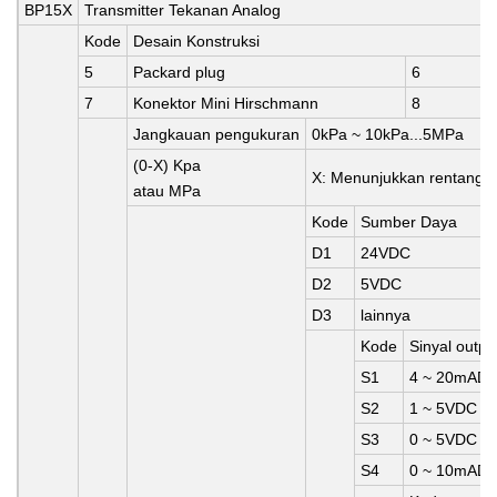
BP15X
Transmitter Tekanan Analog
Kode
Desain Konstruksi
5
Packard plug
6
7
Konektor Mini Hirschmann
8
Jangkauan pengukuran
0kPa ~ 10kPa...5MPa
(0-X) Kpa
X:
Menunjukkan rentang 
atau MPa
Kode
Sumber Daya
D1
24VDC
D2
5VDC
D3
lainnya
Kode
Sinyal outpu
S1
4 ~ 20mAD
S2
1 ~ 5VDC
S3
0 ~ 5VDC
S4
0 ~ 10mAD