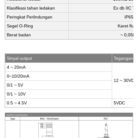
Klasifikasi tahan ledakan
Ex db IIC T
Peringkat Perlindungan
IP65
Segel O-Ring
Karet fluo
Berat badan
~ 0,05kg
Sinyal output
Tegangan P
4 ~ 20mA
0~10/20mA
12 ~ 30VDC
0/1 ~ 5V
0/1 ~ 10V
0.5 ~ 4.5V
5VDC