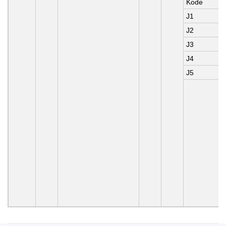
Kode
J1
J2
J3
J4
J5