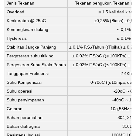
Jenis Tekanan
Tekanan pengukur, Tekanan abs
Overload
≤ 1,5 kali dari kisa
Keakuratan @ 25oC
±0,25% (Biasa) ±0,5
Kemungkinan diulang
≤ 0,1% F
Hysteresis
≤ 0,1% F
Stabilitas Jangka Panjang
± 0,1% F.S./Tahun ((Tipikal) ± 0,
Pergeseran suhu titik nol
± 0,02% F.S/oC ((≤ 100KPa) ± 0
Pergeseran Suhu Skala Penuh
± 0,02% F.S/oC ((≤ 100KPa) ± 0
Tanggapan Frekuensi
2.4Khz
Suhu Kompensasi
0-70oC ((≤10mpa, dapa
Suhu operasi
-20oC ~ 8
Suhu penyimpanan
-40oC ~ 12
Getaran
10g,55Hz ~ 
Bahan perumahan
304, 316
Bahan diafragma
316L
Resistensi Isolasi
100MΩ 100