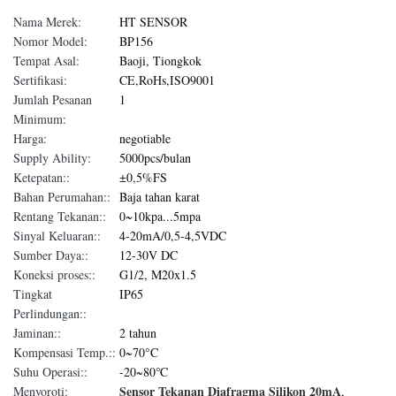
Nama Merek:
HT SENSOR
Nomor Model:
BP156
Tempat Asal:
Baoji, Tiongkok
Sertifikasi:
CE,RoHs,ISO9001
Jumlah Pesanan
1
Minimum:
Harga:
negotiable
Supply Ability:
5000pcs/bulan
Ketepatan::
±0,5%FS
Bahan Perumahan::
Baja tahan karat
Rentang Tekanan::
0~10kpa...5mpa
Sinyal Keluaran::
4-20mA/0,5-4,5VDC
Sumber Daya::
12-30V DC
Koneksi proses::
G1/2, M20x1.5
Tingkat
IP65
Perlindungan::
Jaminan::
2 tahun
Kompensasi Temp.::
0~70°C
Suhu Operasi::
-20~80℃
Sensor Tekanan Diafragma Silikon 20mA
Menyoroti:
,