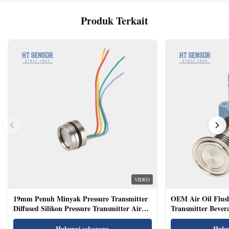
Produk Terkait
VIDEO
19mm Penuh Minyak Pressure Transmitter
OEM Air Oil Flus
Diffused Silikon Pressure Transmitter Air
Transmitter Bevera
Oil Test
Sensor
Hubungi sekarang
Hubu