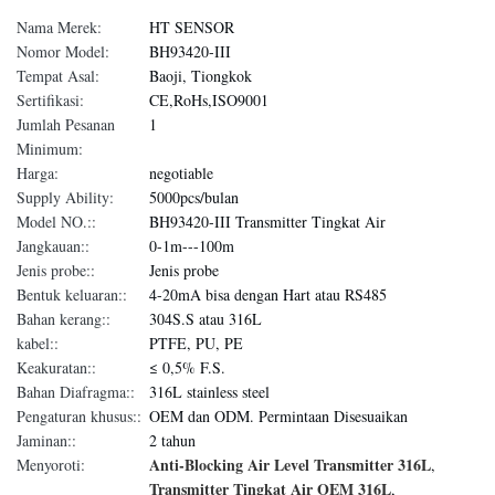
Nama Merek:
HT SENSOR
Nomor Model:
BH93420-III
Tempat Asal:
Baoji, Tiongkok
Sertifikasi:
CE,RoHs,ISO9001
Jumlah Pesanan
1
Minimum:
Harga:
negotiable
Supply Ability:
5000pcs/bulan
Model NO.::
BH93420-III Transmitter Tingkat Air
Jangkauan::
0-1m---100m
Jenis probe::
Jenis probe
Bentuk keluaran::
4-20mA bisa dengan Hart atau RS485
Bahan kerang::
304S.S atau 316L
kabel::
PTFE, PU, ​​PE
Keakuratan::
≤ 0,5% F.S.
Bahan Diafragma::
316L stainless steel
Pengaturan khusus::
OEM dan ODM. Permintaan Disesuaikan
Jaminan::
2 tahun
Anti-Blocking Air Level Transmitter 316L
Menyoroti:
,
Transmitter Tingkat Air OEM 316L
,