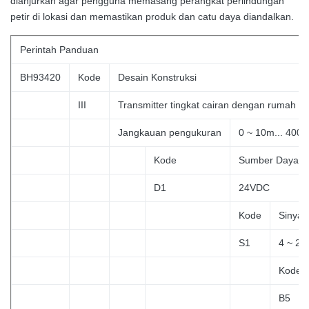
dianjurkan agar pengguna memasang perangkat perlindungan
petir di lokasi dan memastikan produk dan catu daya diandalkan.
Perintah
Panduan
BH93420
Kode
Desain Konstruksi
III
Transmitter tingkat cairan dengan rumah 2
Jangkauan pengukuran
0 ~ 10m... 400
Kode
Sumber Daya
D1
24VDC
Kode
Sinyal
S1
4 ~ 2
Kode
B5