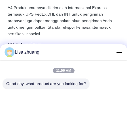
A4:Produk umumnya dikirim oleh internasional Express
termasuk UPS,FedEx,DHL dan INT untuk pengiriman
prabayar,juga dapat menggunakan akun pengiriman Anda
untuk mengumpulkan,Standar ekspor kemasan,termasuk
sertifikasi inspeksi.
Q5: Hubungi kami
Lisa zhuang
A5: Kami memiliki tim penjualan yang aktif dan berpengalaman
untuk melayani Anda pada pertanyaan teknis dan masalah bisnis.
Tinggalkan pesan atau klik Layanan Online.
11:56 AM
Good day, what product are you looking for?