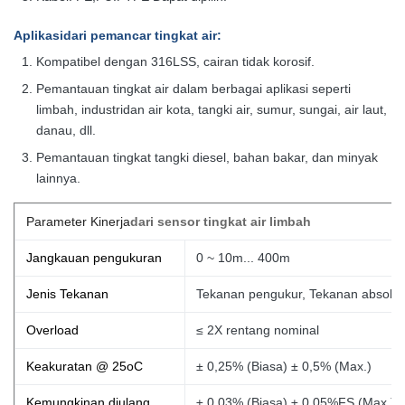
Aplikasi
dari pemancar tingkat air
:
Kompatibel dengan 316LSS, cairan tidak korosif.
Pemantauan tingkat air dalam berbagai aplikasi seperti
limbah, industri
dan air kota, tangki air, sumur, sungai, air laut,
danau, dll.
Pemantauan tingkat tangki diesel, bahan bakar, dan minyak
lainnya.
Parameter Kinerja
dari sensor tingkat air limbah
Jangkauan pengukuran
0 ~ 10m... 400m
Jenis Tekanan
Tekanan pengukur, Tekanan absolut,
Overload
≤ 2X rentang nominal
Keakuratan @ 25oC
± 0,25% (Biasa) ± 0,5% (Max.)
Kemungkinan diulang
± 0,03% (Biasa) ± 0,05%FS (Max.)