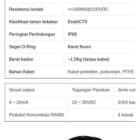
Resistensi Isolasi
>=100MΩ@100VDC
Klasifikasi tahan ledakan
ExiaIICT6
Peringkat Perlindungan
IP68
Segel O-Ring
Karet fluoro
Berat badan
~1,5Kg (tanpa
kabel)
Bahan Kabel
Kabel polietilen, poliuretan, PTFE
Sinyal output
Tegangan Pasokan
Jenis outpu
4 ~ 20mA
15 ~ 30VDC
2/3/4 kawa
Protokol Komunikasi RS485
4
kawat