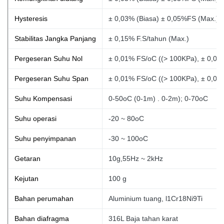
Hysteresis
± 0,03% (Biasa) ± 0,05%FS (Max.)
Stabilitas Jangka Panjang
± 0,15% F.S/tahun (Max.)
Pergeseran Suhu Nol
± 0,01% FS/oC ((> 100KPa), ± 0,02
Pergeseran Suhu Span
± 0,01% FS/oC ((> 100KPa), ± 0,02
Suhu Kompensasi
0-50oC (0-1m)
. 0-2m); 0-70oC
Suhu operasi
-20 ~ 80oC
Suhu penyimpanan
-30 ~ 100oC
Getaran
10g,55Hz ~ 2kHz
Kejutan
100 g
Bahan perumahan
Aluminium tuang, l1Cr18Ni9Ti
Bahan diafragma
316L Baja tahan karat