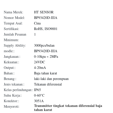
Nama Merek:
HT SENSOR
Nomor Model:
BP93420D-IIIA
Tempat Asal:
Cina
Sertifikasi:
RoHS, ISO9001
Jumlah Pesanan
1
Minimum:
Supply Ability:
3000pcs/bulan
modle::
BP93420D-IIIA
Jangkauan::
0-10kpa ~ 2MPa
Kekuatan::
24VDC
Output::
4-20mA
Bahan::
Baja tahan karat
Benang::
laki-laki dan perempuan
Jenis tekanan::
Tekanan diferensial
Kelas perlindungan::
IP65
Suhu Kerja::
0-60°C
Konektor::
3051A
Transmitter tingkat tekanan diferensial baja
Menyoroti:
tahan karat