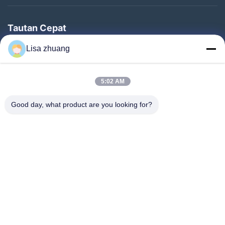
Tautan Cepat
Rumah
Lisa zhuang
Produk
5:02 AM
Pertunjukan VR
Tentang Kami
Good day, what product are you looking for?
Tur Pabrik
Kontrol Kualitas
Hubungi Kami
Permintaan Penawaran
Berita
Follow Us