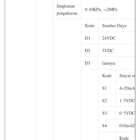
Jangkauan
0-10KPa...~2MPa
pengukuran
Kode
Sumber Daya
D1
24VDC
D2
5VDC
D3
lainnya
Kode
Sinyal outp
S1
4×20mAD
S2
1 ′5VDC
S3
0 ′5VDC
S4
010mADC
Kode