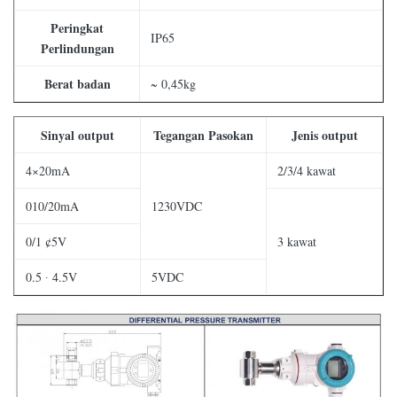
Peringkat
IP65
Perlindungan
Berat badan
~ 0,45kg
Sinyal output
Tegangan Pasokan
Jenis output
4×20mA
2/3/4 kawat
010/20mA
1230VDC
0/1 ¢5V
3 kawat
0.5 ∙ 4.5V
5VDC