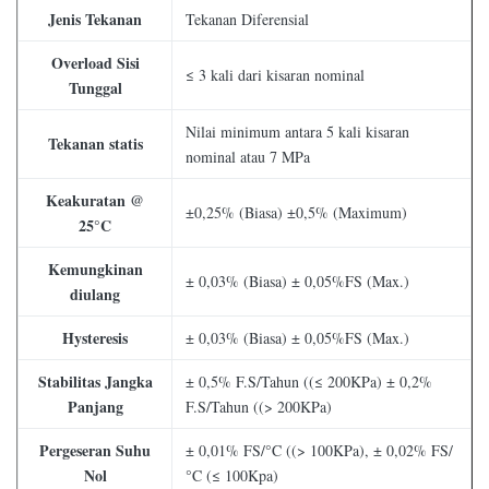
Jenis Tekanan
Tekanan Diferensial
Overload Sisi
≤ 3 kali dari kisaran nominal
Tunggal
Nilai minimum antara 5 kali kisaran
Tekanan statis
nominal atau 7 MPa
Keakuratan @
±0,25% (Biasa) ±0,5% (Maximum)
25°C
Kemungkinan
± 0,03% (Biasa) ± 0,05%FS (Max.)
diulang
Hysteresis
± 0,03% (Biasa) ± 0,05%FS (Max.)
Stabilitas Jangka
± 0,5% F.S/Tahun ((≤ 200KPa) ± 0,2%
Panjang
F.S/Tahun ((> 200KPa)
Pergeseran Suhu
± 0,01% FS/°C ((> 100KPa), ± 0,02% FS/
Nol
°C (≤ 100Kpa)