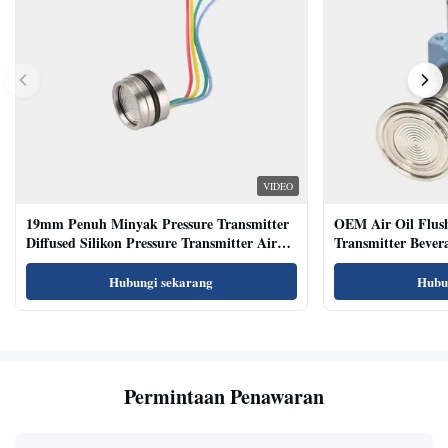
VIDEO
19mm Penuh Minyak Pressure Transmitter
OEM Air Oil Flus
Diffused Silikon Pressure Transmitter Air
Transmitter Bevera
Oil Test
Sensor
Hubungi sekarang
Hubu
Permintaan Penawaran