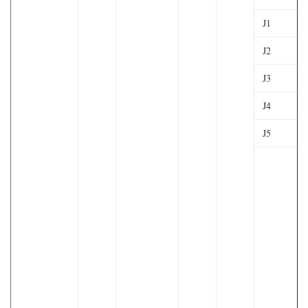
J1
J2
J3
J4
J5