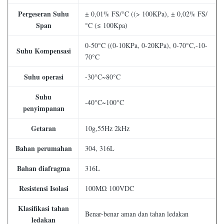
Pergeseran Suhu
± 0,01% FS/°C ((> 100KPa), ± 0,02% FS/
Span
°C (≤ 100Kpa)
0-50°C ((0-10KPa, 0-20KPa), 0-70°C,-10-
Suhu Kompensasi
70°C
Suhu operasi
-30°C~80°C
Suhu
-40°C~100°C
penyimpanan
Getaran
10g,55Hz 2kHz
Bahan perumahan
304, 316L
Bahan diafragma
316L
Resistensi Isolasi
100MΩ 100VDC
Klasifikasi tahan
Benar-benar aman dan tahan ledakan
ledakan