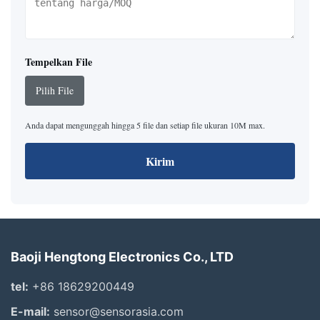
Tempelkan File
Pilih File
Anda dapat mengunggah hingga 5 file dan setiap file ukuran 10M max.
Kirim
Baoji Hengtong Electronics Co., LTD
tel:
+86 18629200449
E-mail:
sensor@sensorasia.com