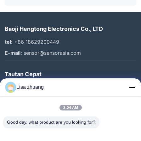
Baoji Hengtong Electronics Co., LTD
tel:
+86 18629200449
E-mail:
sensor@sensorasia.com
Tautan Cepat
Rumah
Lisa zhuang
Produk
8:04 AM
Pertunjukan VR
Tentang Kami
Good day, what product are you looking for?
Tur Pabrik