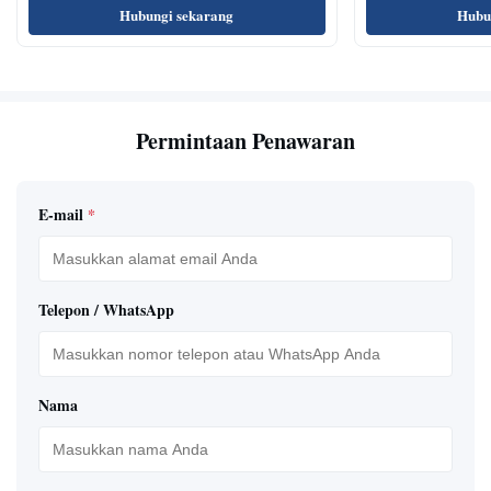
Hubungi sekarang
Hubu
Permintaan Penawaran
E-mail
*
Telepon / WhatsApp
Nama