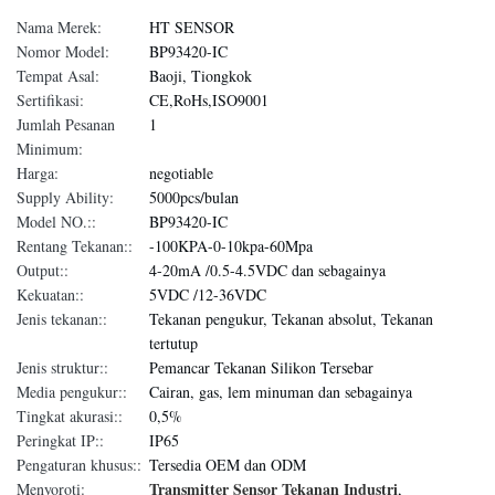
Nama Merek:
HT SENSOR
Nomor Model:
BP93420-IC
Tempat Asal:
Baoji, Tiongkok
Sertifikasi:
CE,RoHs,ISO9001
Jumlah Pesanan
1
Minimum:
Harga:
negotiable
Supply Ability:
5000pcs/bulan
Model NO.::
BP93420-IC
Rentang Tekanan::
-100KPA-0-10kpa-60Mpa
Output::
4-20mA /0.5-4.5VDC dan sebagainya
Kekuatan::
5VDC /12-36VDC
Jenis tekanan::
Tekanan pengukur, Tekanan absolut, Tekanan
tertutup
Jenis struktur::
Pemancar Tekanan Silikon Tersebar
Media pengukur::
Cairan, gas, lem minuman dan sebagainya
Tingkat akurasi::
0,5%
Peringkat IP::
IP65
Pengaturan khusus::
Tersedia OEM dan ODM
Transmitter Sensor Tekanan Industri
Menyoroti:
,