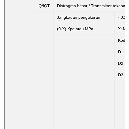
IQ/IQT
Diafragma besar / Transmitter tekanan 
Jangkauan pengukuran
- 0.1.
(0-X) Kpa atau MPa
X: Me
Kode
D1
D2
D3