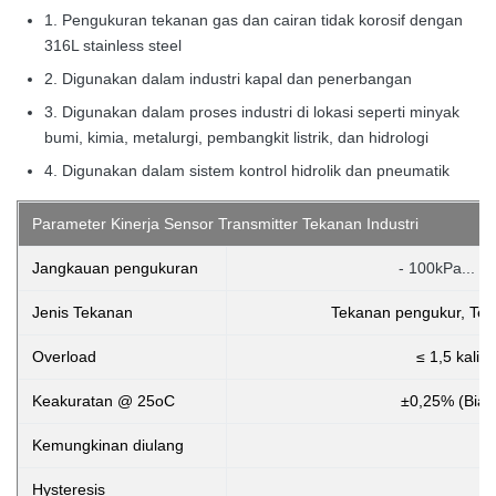
1. Pengukuran tekanan gas dan cairan tidak korosif dengan
316L stainless steel
2. Digunakan dalam industri kapal dan penerbangan
3. Digunakan dalam proses industri di lokasi seperti minyak
bumi, kimia, metalurgi, pembangkit listrik, dan hidrologi
4. Digunakan dalam sistem kontrol hidrolik dan pneumatik
Parameter Kinerja Sensor Transmitter Tekanan Industri
Jangkauan pengukuran
- 100kPa... 0
Jenis Tekanan
Tekanan pengukur, Teka
Overload
≤ 1,5 kali 
Keakuratan @ 25oC
±0,25% (Bia
Kemungkinan diulang
Hysteresis