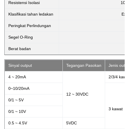
Resistensi Isolasi
100
Klasifikasi tahan ledakan
Ex i
Peringkat Perlindungan
Segel O-Ring
Ka
Berat badan
Sinyal output
Tegangan Pasokan
Jenis outpu
4 ~ 20mA
2/3/4 kawa
0~10/20mA
12 ~ 30VDC
0/1 ~ 5V
3 kawat
0/1 ~ 10V
0.5 ~ 4.5V
5VDC