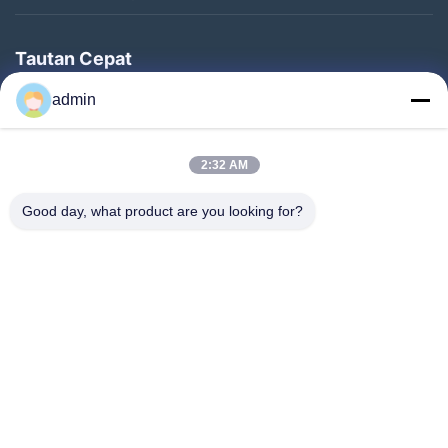
Tautan Cepat
Rumah
admin
Produk
2:32 AM
Pertunjukan VR
Tentang Kami
Good day, what product are you looking for?
Tur Pabrik
Kontrol Kualitas
Hubungi Kami
Permintaan Penawaran
Berita
Follow Us