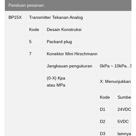
Panduan pesanan:
BP15X
Transmitter Tekanan Analog
Kode
Desain Konstruksi
5
Packard plug
7
Konektor Mini Hirschmann
Jangkauan pengukuran
0kPa ~ 10kPa...5
(0-X) Kpa
X:
Menunjukkan re
atau MPa
Kode
Sumber 
D1
24VDC
D2
5VDC
D3
lainnya