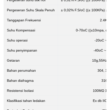
Pergeseran suhu titik nol
± 0,02% F.S/oC ((≤ 100KPa) ± 
Pergeseran Suhu Skala Penuh
± 0,02% F.S/oC ((≤ 100KPa) ± 
Tanggapan Frekuensi
2.4Kh
Suhu Kompensasi
0-70oC ((≤10mpa, dap
Suhu operasi
-20oC ~ 
Suhu penyimpanan
-40oC ~ 1
Getaran
10g,55Hz ~
Bahan perumahan
304, 31
Bahan diafragma
316L
Resistensi Isolasi
100MΩ 10
Klasifikasi tahan ledakan
Ex db IIC 