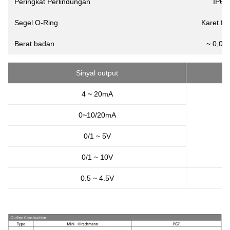
Peringkat Perlindungan
IP65
Segel O-Ring
Karet flu
Berat badan
~ 0,05
Sinyal output
4 ~ 20mA
0~10/20mA
0/1 ~ 5V
0/1 ~ 10V
0.5 ~ 4.5V