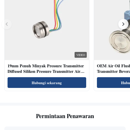
VIDEO
19mm Penuh Minyak Pressure Transmitter
OEM Air Oil Flus
Diffused Silikon Pressure Transmitter Air
Transmitter Bevera
Oil Test
Sensor
Hubungi sekarang
Hubu
Permintaan Penawaran