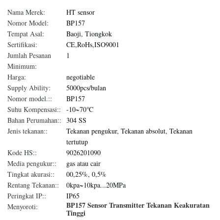
Nama Merek:
HT sensor
Nomor Model:
BP157
Tempat Asal:
Baoji, Tiongkok
Sertifikasi:
CE,RoHs,ISO9001
Jumlah Pesanan
1
Minimum:
Harga:
negotiable
Supply Ability:
5000pcs/bulan
Nomor model.::
BP157
Suhu Kompensasi::
-10~70℃
Bahan Perumahan::
304 SS
Jenis tekanan::
Tekanan pengukur, Tekanan absolut, Tekanan
tertutup
Kode HS::
9026201090
Media pengukur::
gas atau cair
Tingkat akurasi::
00,25%, 0,5%
Rentang Tekanan::
0kpa~10kpa...20MPa
Peringkat IP::
IP65
BP157 Sensor Transmitter Tekanan Keakuratan
Menyoroti:
Tinggi