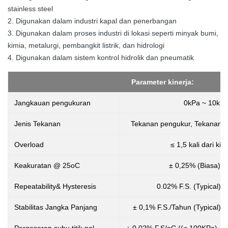
stainless steel
2. Digunakan dalam industri kapal dan penerbangan
3. Digunakan dalam proses industri di lokasi seperti minyak bumi,
kimia, metalurgi, pembangkit listrik, dan hidrologi
4. Digunakan dalam sistem kontrol hidrolik dan pneumatik
Parameter kinerja:
Jangkauan pengukuran
0kPa ~ 10kPa
Jenis Tekanan
Tekanan pengukur, Tekanan ab
Overload
≤ 1,5 kali dari ki
Keakuratan @ 25oC
± 0,25% (Biasa) ±
Repeatability& Hysteresis
0.02% F.S. (Typical) 
Stabilitas Jangka Panjang
± 0,1% F.S./Tahun (Typical) 