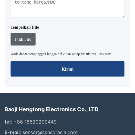
Tempelkan File
Pilih File
Anda dapat mengunggah hingga 5 file dan setiap file ukuran 10M max.
Kirim
Baoji Hengtong Electronics Co., LTD
tel:
+86 18629200449
E-mail:
sensor@sensorasia.com