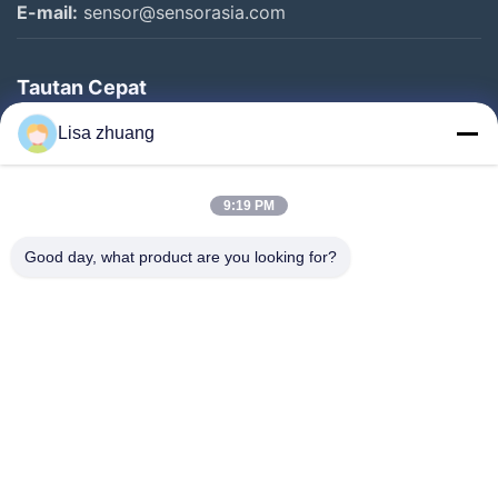
E-mail:
sensor@sensorasia.com
Tautan Cepat
Rumah
Lisa zhuang
Produk
9:19 PM
Pertunjukan VR
Tentang Kami
Good day, what product are you looking for?
Tur Pabrik
Kontrol Kualitas
Hubungi Kami
Permintaan Penawaran
Berita