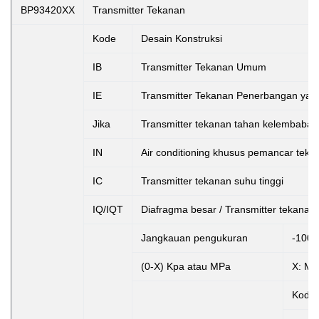
BP93420XX
Transmitter Tekanan
Kode
Desain Konstruksi
IB
Transmitter Tekanan Umum
IE
Transmitter Tekanan Penerbangan yang
Jika
Transmitter tekanan tahan kelembaban
IN
Air conditioning khusus pemancar teka
IC
Transmitter tekanan suhu tinggi
IQ/IQT
Diafragma besar / Transmitter tekanan 
Jangkauan pengukuran
-100k
(0-X) Kpa atau MPa
X: Me
Kode