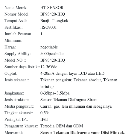
Nama Merek:
HT SENSOR
Nomor Model:
BP93420-IIIQ
Tempat Asal:
Baoji, Tiongkok
Sertifikasi:
,ISO9001
Jumlah Pesanan
1
Minimum:
Harga:
negotiable
Supply Ability:
5000pcs/bulan
Model NO.::
BP93420-IIIQ
Sumber daya listrik::
12-36Vdc
Ouptut::
4-20mA dengan layar LCD atau LED
Jenis tekanan::
Tekanan pengukur, Tekanan absolut, Tekanan
tertutup
Jangkauan::
0-35kpa~3,5Mpa
Jenis struktur::
Sensor Tekanan Diafragma Siram
Media pengukur::
Cairan, gas, lem minuman dan sebagainya
Tingkat akurasi::
0,5%
Peringkat IP::
IP65
Pengaturan khusus::
Tersedia OEM dan ODM
Sensor Tekanan Diafragma yang Diisi Minyak
Menyoroti:
,