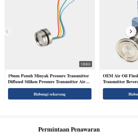
VIDEO
19mm Penuh Minyak Pressure Transmitter
OEM Air Oil Flus
Diffused Silikon Pressure Transmitter Air
Transmitter Bevera
Oil Test
Sensor
Hubungi sekarang
Hubu
Permintaan Penawaran