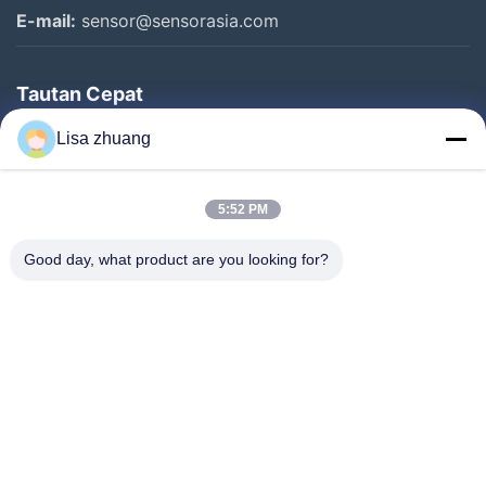
E-mail:
sensor@sensorasia.com
Tautan Cepat
Rumah
Lisa zhuang
Produk
5:52 PM
Pertunjukan VR
Tentang Kami
Good day, what product are you looking for?
Tur Pabrik
Kontrol Kualitas
Hubungi Kami
Permintaan Penawaran
Berita