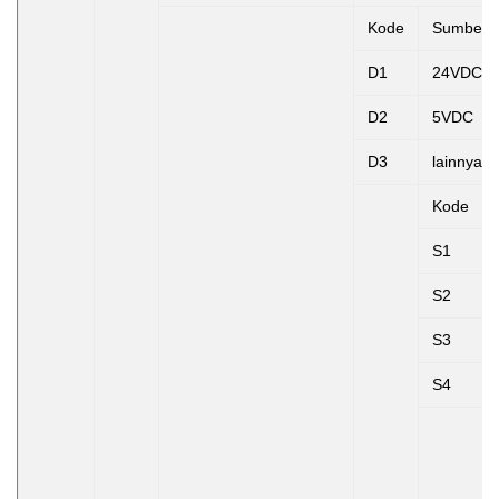
Kode
Sumber 
D1
24VDC
D2
5VDC
D3
lainnya
Kode
S1
S2
S3
S4