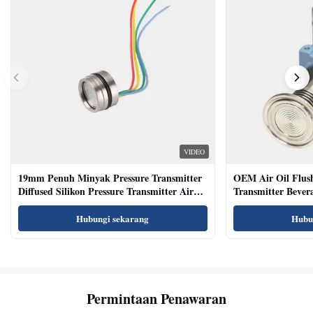
VIDEO
19mm Penuh Minyak Pressure Transmitter
OEM Air Oil Flus
Diffused Silikon Pressure Transmitter Air
Transmitter Bevera
Oil Test
Sensor
Hubungi sekarang
Hubu
Permintaan Penawaran