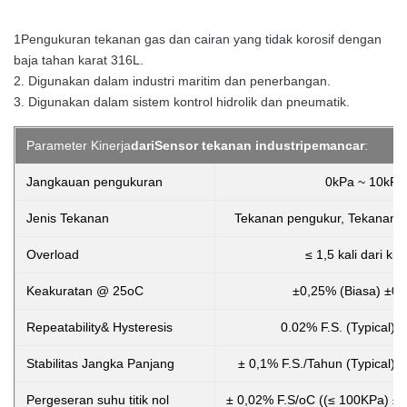
1Pengukuran tekanan gas dan cairan yang tidak korosif dengan
baja tahan karat 316L.
2. Digunakan dalam industri maritim dan penerbangan.
3. Digunakan dalam sistem kontrol hidrolik dan pneumatik.
Parameter Kinerja
dari
Sensor tekanan industri
pemancar
:
Jangkauan pengukuran
0kPa ~ 10kPa
Jenis Tekanan
Tekanan pengukur, Tekanan ab
Overload
≤ 1,5 kali dari ki
Keakuratan @ 25oC
±0,25% (Biasa) ±0
Repeatability& Hysteresis
0.02% F.S. (Typical) 
Stabilitas Jangka Panjang
± 0,1% F.S./Tahun (Typical) 
Pergeseran suhu titik nol
± 0,02% F.S/oC ((≤ 100KPa) ± 