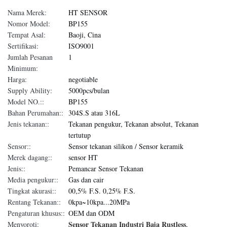
Nama Merek:
HT SENSOR
Nomor Model:
BP155
Tempat Asal:
Baoji, Cina
Sertifikasi:
ISO9001
Jumlah Pesanan
1
Minimum:
Harga:
negotiable
Supply Ability:
5000pcs/bulan
Model NO.::
BP155
Bahan Perumahan::
304S.S atau 316L
Jenis tekanan::
Tekanan pengukur, Tekanan absolut, Tekanan
tertutup
Sensor::
Sensor tekanan silikon / Sensor keramik
Merek dagang::
sensor HT
Jenis::
Pemancar Sensor Tekanan
Media pengukur::
Gas dan cair
Tingkat akurasi::
00,5% F.S. 0,25% F.S.
Rentang Tekanan::
0kpa~10kpa...20MPa
Pengaturan khusus::
OEM dan ODM
Sensor Tekanan Industri Baja Rustless
Menyoroti:
,