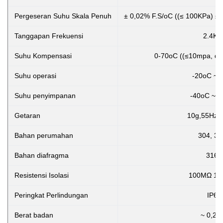
Pergeseran Suhu Skala Penuh
± 0,02% F.S/oC ((≤ 100KPa) ± 
Tanggapan Frekuensi
2.4Kh
Suhu Kompensasi
0-70oC ((≤10mpa, dap
Suhu operasi
-20oC ~ 
Suhu penyimpanan
-40oC ~ 
Getaran
10g,55Hz 
Bahan perumahan
304, 31
Bahan diafragma
316L
Resistensi Isolasi
100MΩ 10
Peringkat Perlindungan
IP65
Berat badan
~ 0,25