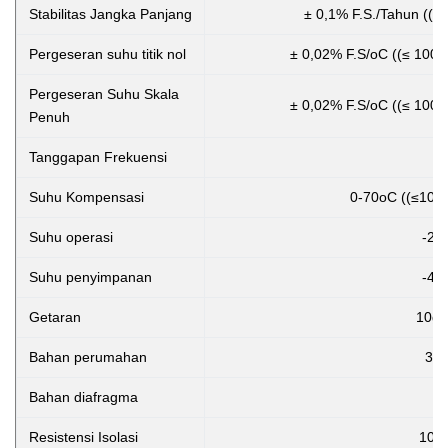
Stabilitas Jangka Panjang
± 0,1% F.S./Tahun ((Bi
Pergeseran suhu titik nol
± 0,02% F.S/oC ((≤ 100K
Pergeseran Suhu Skala
± 0,02% F.S/oC ((≤ 100K
Penuh
Tanggapan Frekuensi
Suhu Kompensasi
0-70oC ((≤10mp
Suhu operasi
-20
Suhu penyimpanan
-40
Getaran
10g,
Bahan perumahan
304
Bahan diafragma
Resistensi Isolasi
100