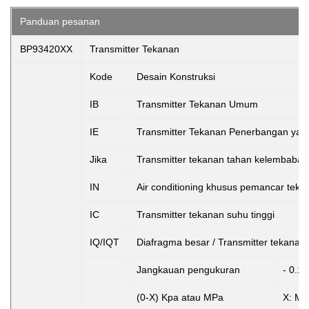
Panduan pesanan
BP93420XX
Transmitter Tekanan
Kode
Desain Konstruksi
IB
Transmitter Tekanan Umum
IE
Transmitter Tekanan Penerbangan yang
Jika
Transmitter tekanan tahan kelembaban
IN
Air conditioning khusus pemancar teka
IC
Transmitter tekanan suhu tinggi
IQ/IQT
Diafragma besar / Transmitter tekanan 
Jangkauan pengukuran
- 0.1.
(0-X) Kpa atau MPa
X: Me