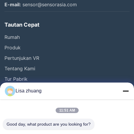
E-mail:
sensor@sensorasia.com
Tautan Cepat
Rumah
Produk
Pertunjukan VR
Tentang Kami
Tur Pabrik
Kontrol Kualitas
Lisa zhuang
Hubungi Kami
Permintaan Penawaran
11:51 AM
Berita
Good day, what product are you looking for?