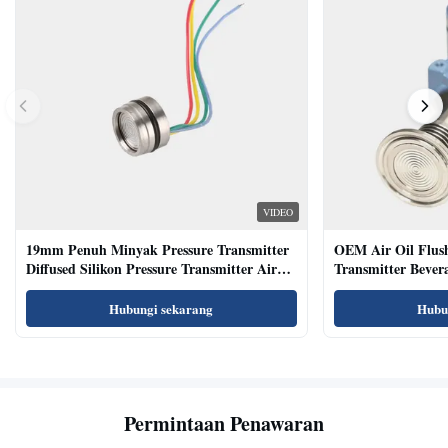
VIDEO
19mm Penuh Minyak Pressure Transmitter
OEM Air Oil Flus
Diffused Silikon Pressure Transmitter Air
Transmitter Bevera
Oil Test
Sensor
Hubungi sekarang
Hubu
Permintaan Penawaran