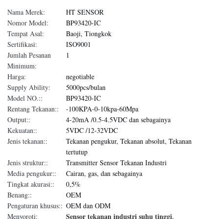
Nama Merek:
HT SENSOR
Nomor Model:
BP93420-IC
Tempat Asal:
Baoji, Tiongkok
Sertifikasi:
ISO9001
Jumlah Pesanan
1
Minimum:
Harga:
negotiable
Supply Ability:
5000pcs/bulan
Model NO.::
BP93420-IC
Rentang Tekanan::
-100KPA-0-10kpa-60Mpa
Output::
4-20mA /0.5-4.5VDC dan sebagainya
Kekuatan::
5VDC /12-32VDC
Jenis tekanan::
Tekanan pengukur, Tekanan absolut, Tekanan
tertutup
Jenis struktur::
Transmitter Sensor Tekanan Industri
Media pengukur::
Cairan, gas, dan sebagainya
Tingkat akurasi::
0,5%
Benang::
OEM
Pengaturan khusus::
OEM dan ODM
Sensor tekanan industri suhu tinggi
Menyoroti:
,