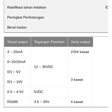
Klasifikasi tahan ledakan
Ex i
Peringkat Perlindungan
Berat badan
Sinyal output
Tegangan Pasokan
Jenis output
4 ~ 20mA
2/3/4 kawat
0~10/20mA
12 ~ 30VDC
0/1 ~ 5V
3 kawat
0/1 ~ 10V
0.5 ~ 4.5V
5VDC
RS485
3.6 ~ 30V
4 kawat