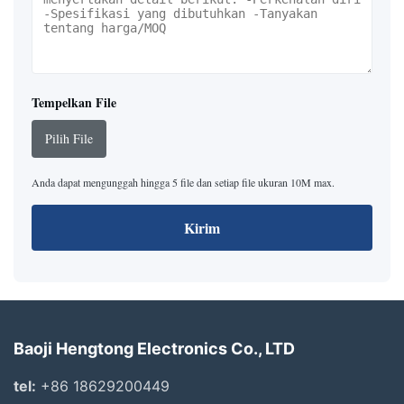
Tempelkan File
Pilih File
Anda dapat mengunggah hingga 5 file dan setiap file ukuran 10M max.
Kirim
Baoji Hengtong Electronics Co., LTD
tel:
+86 18629200449