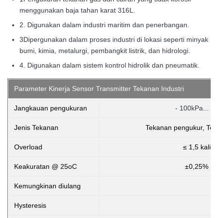
menggunakan baja tahan karat 316L.
2. Digunakan dalam industri maritim dan penerbangan.
3Dipergunakan dalam proses industri di lokasi seperti minyak
bumi, kimia, metalurgi, pembangkit listrik, dan hidrologi.
4. Digunakan dalam sistem kontrol hidrolik dan pneumatik.
Parameter Kinerja Sensor Transmitter Tekanan Industri
Jangkauan pengukuran
- 100kPa... 0
Jenis Tekanan
Tekanan pengukur, Teka
Overload
≤ 1,5 kali 
Keakuratan @ 25oC
±0,25% (B
Kemungkinan diulang
Hysteresis