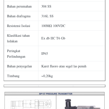
Bahan perumahan
304 SS
Bahan diafragma
316L SS
Resistensi Isolasi
100MΩ 100VDC
Klasifikasi tahan
Ex db IIC T6 Gb
ledakan
Peringkat
IP65
Perlindungan
Bahan penyegelan
Karet fluoro atau segel las penuh
Timbang
~0,20kg
Sinyal output
Tegangan Pasokan
Jenis output
4×20mA
2/3/4 kawat