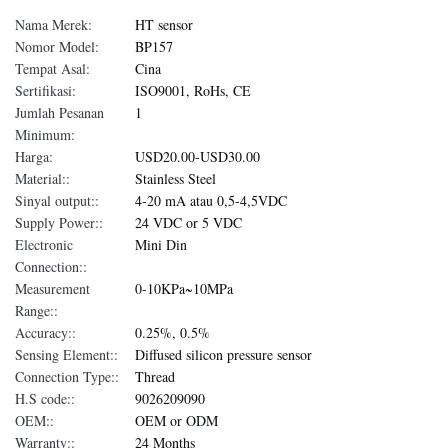
Nama Merek:
HT sensor
Nomor Model:
BP157
Tempat Asal:
Cina
Sertifikasi:
ISO9001, RoHs, CE
Jumlah Pesanan
1
Minimum:
Harga:
USD20.00-USD30.00
Material::
Stainless Steel
Sinyal output::
4-20 mA atau 0,5-4,5VDC
Supply Power::
24 VDC or 5 VDC
Electronic
Mini Din
Connection::
Measurement
0-10KPa~10MPa
Range::
Accuracy::
0.25%, 0.5%
Sensing Element::
Diffused silicon pressure sensor
Connection Type::
Thread
H.S code::
9026209090
OEM::
OEM or ODM
Warranty::
24 Months