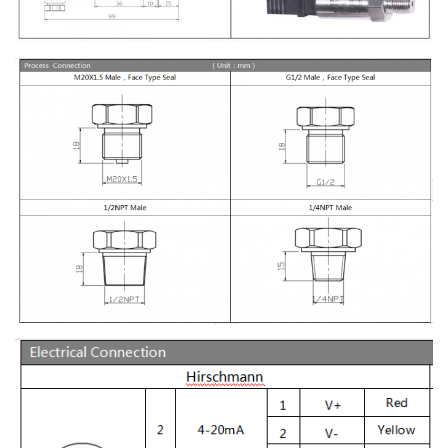
010/20mA
1230VDC
0/1 ¢5V
3 kawat
0/1V10V
0.5 ∙ 4.5V
5VDC