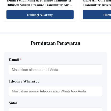
19mm Penuh Minyak Pressure Transmitter
OEM Air Oil Flus
Diffused Silikon Pressure Transmitter Air
Transmitter Bevera
Oil Test
Sensor
Hubungi sekarang
Hubu
Permintaan Penawaran
E-mail
*
Telepon / WhatsApp
Nama