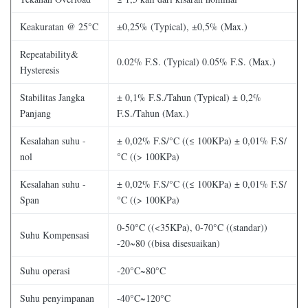
Keakuratan @ 25°C
±0,25% (Typical), ±0,5% (Max.)
Repeatability&
0.02% F.S. (Typical) 0.05% F.S. (Max.)
Hysteresis
Stabilitas Jangka
± 0,1% F.S./Tahun (Typical) ± 0,2%
Panjang
F.S./Tahun (Max.)
Kesalahan suhu -
± 0,02% F.S/°C ((≤ 100KPa) ± 0,01% F.S/
nol
°C ((> 100KPa)
Kesalahan suhu -
± 0,02% F.S/°C ((≤ 100KPa) ± 0,01% F.S/
Span
°C ((> 100KPa)
0-50°C ((<35KPa), 0-70°C ((standar))
Suhu Kompensasi
-20~80 ((bisa disesuaikan)
Suhu operasi
-20°C~80°C
Suhu penyimpanan
-40°C~120°C