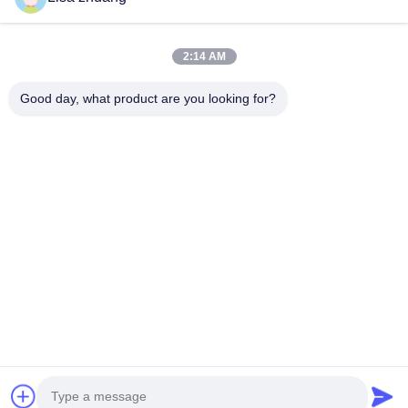
Produk
2:14 AM
Pertunjukan VR
Tentang Kami
Good day, what product are you looking for?
Tur Pabrik
Kontrol Kualitas
Hubungi Kami
Permintaan Penawaran
Berita
Follow Us
©2023- Baoji Hengtong Electronics Co., LTD. Semua hak dilindungi