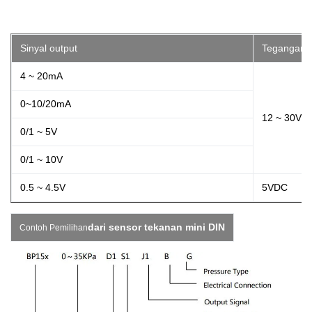
Sinyal output
Tegangan 
4 ~ 20mA
0~10/20mA
12 ~ 30VD
0/1 ~ 5V
0/1 ~ 10V
0.5 ~ 4.5V
5VDC
dari sensor tekanan mini DIN
Contoh Pemilihan