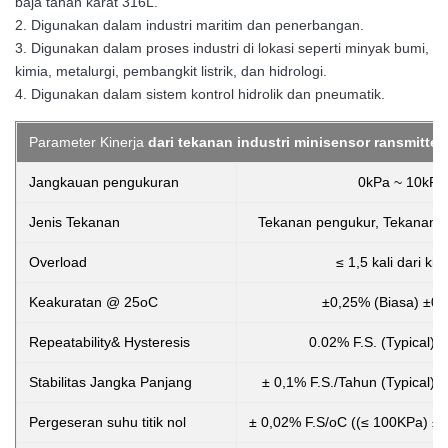
baja tahan karat 316L.
2. Digunakan dalam industri maritim dan penerbangan.
3. Digunakan dalam proses industri di lokasi seperti minyak bumi,
kimia, metalurgi, pembangkit listrik, dan hidrologi.
4. Digunakan dalam sistem kontrol hidrolik dan pneumatik.
Parameter Kinerja
dari tekanan industri mini
sensor ransmitter
:
Jangkauan pengukuran
0kPa ~ 10kPa
Jenis Tekanan
Tekanan pengukur, Tekanan ab
Overload
≤ 1,5 kali dari ki
Keakuratan @ 25oC
±0,25% (Biasa) ±0
Repeatability& Hysteresis
0.02% F.S. (Typical) 
Stabilitas Jangka Panjang
± 0,1% F.S./Tahun (Typical) 
Pergeseran suhu titik nol
± 0,02% F.S/oC ((≤ 100KPa) ± 