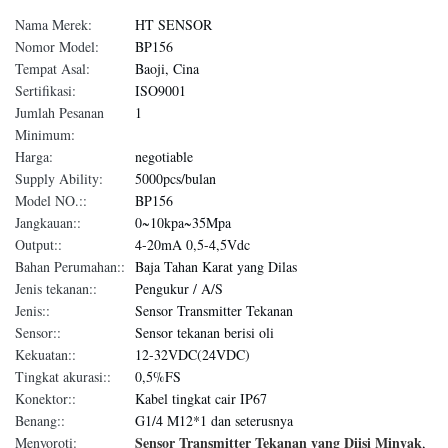
Nama Merek:
HT SENSOR
Nomor Model:
BP156
Tempat Asal:
Baoji, Cina
Sertifikasi:
ISO9001
Jumlah Pesanan
1
Minimum:
Harga:
negotiable
Supply Ability:
5000pcs/bulan
Model NO.::
BP156
Jangkauan::
0~10kpa~35Mpa
Output::
4-20mA 0,5-4,5Vdc
Bahan Perumahan::
Baja Tahan Karat yang Dilas
Jenis tekanan::
Pengukur / A/S
Jenis::
Sensor Transmitter Tekanan
Sensor::
Sensor tekanan berisi oli
Kekuatan::
12-32VDC(24VDC)
Tingkat akurasi::
0,5%FS
Konektor::
Kabel tingkat cair IP67
Benang::
G1/4 M12*1 dan seterusnya
Sensor Transmitter Tekanan yang Diisi Minyak
Menyoroti:
,