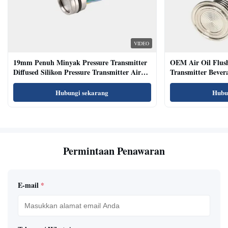
VIDEO
19mm Penuh Minyak Pressure Transmitter
OEM Air Oil Flus
Diffused Silikon Pressure Transmitter Air
Transmitter Bevera
Oil Test
Sensor
Hubungi sekarang
Hubu
Permintaan Penawaran
E-mail
*