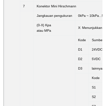
7
Konektor Mini Hirschmann
Jangkauan pengukuran
0kPa ~ 10kPa...5
(0-X) Kpa
X:
Menunjukkan r
atau MPa
Kode
Sumber 
D1
24VDC
D2
5VDC
D3
lainnya
Kode
S1
S2