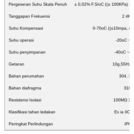
Pergeseran Suhu Skala Penuh
± 0,02% F.S/oC ((≤ 100KPa) ± 
Tanggapan Frekuensi
2.4Kh
Suhu Kompensasi
0-70oC ((≤10mpa, dap
Suhu operasi
-20oC ~ 
Suhu penyimpanan
-40oC ~ 
Getaran
10g,55Hz 
Bahan perumahan
304, 31
Bahan diafragma
316L
Resistensi Isolasi
100MΩ 10
Klasifikasi tahan ledakan
Ex ia IIC 
Peringkat Perlindungan
IP65