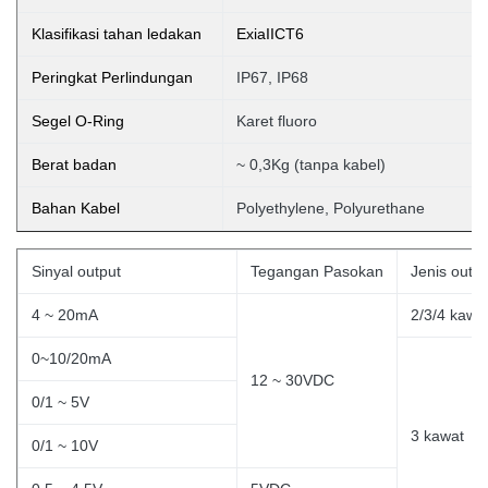
Klasifikasi tahan ledakan
ExiaIICT6
Peringkat Perlindungan
IP67, IP68
Segel O-Ring
Karet fluoro
Berat badan
~ 0,3Kg (tanpa
kabel)
Bahan Kabel
Polyethylene, Polyurethane
Sinyal output
Tegangan Pasokan
Jenis outpu
4 ~ 20mA
2/3/4 kawa
0~10/20mA
12 ~ 30VDC
0/1 ~ 5V
3
kawat
0/1 ~ 10V