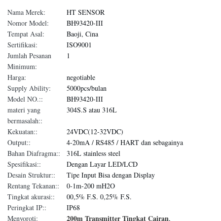
Nama Merek:
HT SENSOR
Nomor Model:
BH93420-III
Tempat Asal:
Baoji, Cina
Sertifikasi:
ISO9001
Jumlah Pesanan
1
Minimum:
Harga:
negotiable
Supply Ability:
5000pcs/bulan
Model NO.::
BH93420-III
materi yang
304S.S atau 316L
bermasalah::
Kekuatan::
24VDC(12-32VDC)
Output::
4-20mA / RS485 / HART dan sebagainya
Bahan Diafragma::
316L stainless steel
Spesifikasi::
Dengan Layar LED/LCD
Desain Struktur::
Tipe Input Bisa dengan Display
Rentang Tekanan::
0-1m-200 mH2O
Tingkat akurasi::
00,5% F.S. 0,25% F.S.
Peringkat IP::
IP68
200m Transmitter Tingkat Cairan
Menyoroti:
,