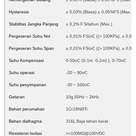
Hysteresis
± 0,03% (Biasa) ± 0,05%FS (Max.)
Stabilitas Jangka Panjang
± 0,2% F.S/tahun (Max.)
Pergeseran Suhu Nol
± 0,01% FS/oC ((> 100KPa), ± 0,02
Pergeseran Suhu Span
± 0,01% FS/oC ((> 100KPa), ± 0,02
Suhu Kompensasi
0-50oC (0-1m. 0-2m)
); 0-70oC
Suhu operasi
-20 ~ 80oC
Suhu penyimpanan
-30 ~ 100oC
Getaran
10g,55Hz ~ 2kHz
Bahan perumahan
1Cr18Ni9Ti
Bahan diafragma
316L Baja tahan karat
Resistensi Isolasi
>=100MΩ@100VDC