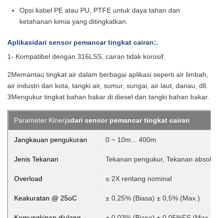
Opsi kabel PE atau PU, PTFE untuk daya tahan dan
ketahanan kimia yang ditingkatkan.
Aplikasi
dari sensor pemancar tingkat cairan
:.
1- Kompatibel dengan 316LSS, cairan tidak korosif.
2Memantau tingkat air dalam berbagai aplikasi seperti air limbah,
air industri dan kota, tangki air, sumur, sungai, air laut, danau, dll.
3Mengukur tingkat bahan bakar di diesel dan tangki bahan bakar.
Parameter Kinerja
dari sensor pemancar tingkat cairan
Jangkauan pengukuran
0 ~ 10m... 400m
Jenis Tekanan
Tekanan pengukur, Tekanan absolut,
Overload
≤ 2X rentang nominal
Keakuratan @ 25oC
± 0,25% (Biasa) ± 0,5% (Max.)
Kemungkinan diulang
± 0,03% (Biasa) ± 0,05%FS (Max.)