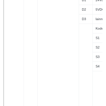
D1
24VD
D2
5VDC
D3
lainny
Kode
S1
S2
S3
S4