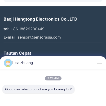
Baoji Hengtong Electronics Co., LTD
tel:
+86 18629200449
E-mail:
sensor@sensorasia.com
Tautan Cepat
Rumah
Lisa zhuang
Produk
3:24 AM
Pertunjukan VR
Tentang Kami
Good day, what product are you looking for?
Tur Pabrik
Kontrol Kualitas