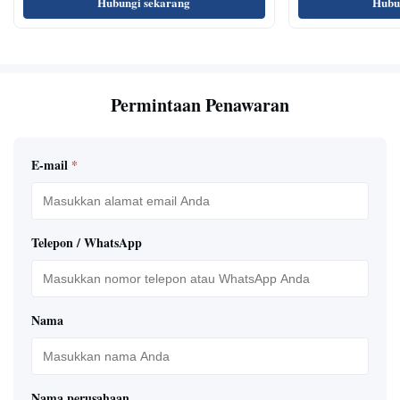
Hubungi sekarang
Hubu
Permintaan Penawaran
E-mail
*
Telepon / WhatsApp
Nama
Nama perusahaan