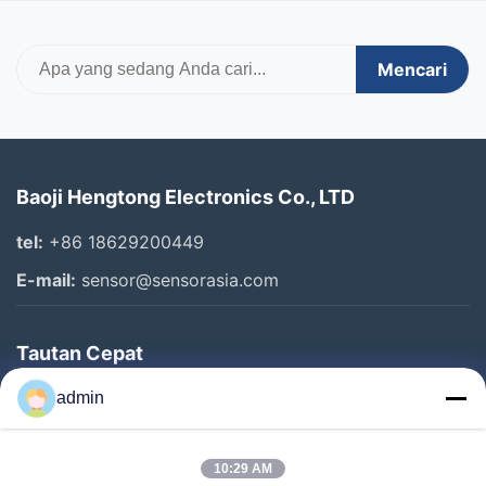
Mencari
Baoji Hengtong Electronics Co., LTD
tel:
+86 18629200449
E-mail:
sensor@sensorasia.com
Tautan Cepat
Rumah
admin
Produk
10:29 AM
Pertunjukan VR