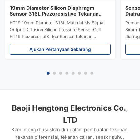
19mm Diameter Silicon Diaphragm
Senso
Sensor 316L Piezoresistive Tekanan
Diafr
Sensor
Teka
HT19 19mm Diameter 316L Material Mv Signal
Pemanc
Output Diffusion Silicon Pressure Sensor Cell
Siram 
HT19 PiezoresistifSilikonSensor Tekanan
diafrag
Pengenalan sensor tekanan silikon 15mm: HT19
menceg
Ajukan Pertanyaan Sekarang
piezoresistive silicon pressure sensor, komponen
±0,5%,
utamanya adalah stabilitas tinggi difuse
tahan k
reflection silicon sensing element...
biofar
keluar
Baoji Hengtong Electronics Co.,
LTD
Kami mengkhususkan diri dalam pembuatan tekanan,
tekanan diferensial, tekanan cairan, sensor suhu,