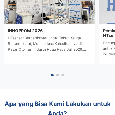
INNOPROM 2026
Pemim
HTsen
HTsensor Berpartisipasi untuk Tahun Ketiga
Strat
Pemimp
Berturut-turut, Memperluas Kehadirannya di
untuk 
Pasar Otomasi Industri Rusia Pada Juli 2026,
ini, de
Baoji Hengtong Electronics Co., Ltd.
terkem
(HTsensor)telah diundang olehDepartemen
Hengto
Perdagangan Provinsi Shaanxiuntuk bergabung
potens
dengan delegasi bisnis Shaanxi diINNOPROM
kontrol
2026, ...
Apa yang Bisa Kami Lakukan untuk
Anda?