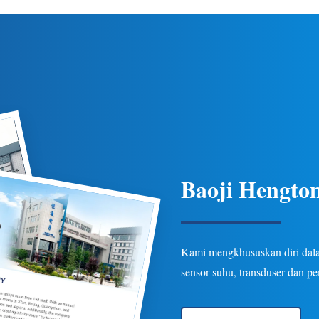
 suhu yang ketat, perlindungan
ketahanan untuk aplikasi pipa 
beberapa opsi keluaran/koneksi
industri minyak bumi, kimia, d
asi minyak bumi, kimia, listrik,
Opsi yang dapat disesuaikan 
dan hidrologi.
Baoji Hengton
Kami mengkhususkan diri dalam
sensor suhu, transduser dan p