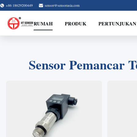
+86 18629200449
sensor@sensorasia.com
RUMAH
PRODUK
PERTUNJUKAN
Sensor Pemancar T