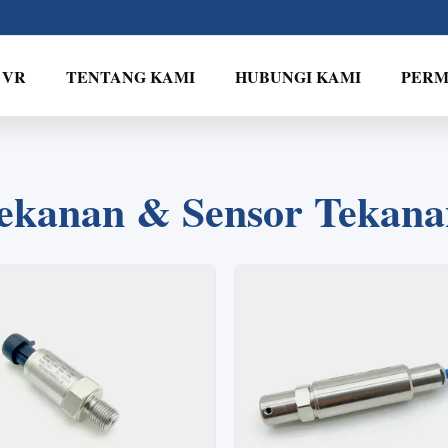
 VR
TENTANG KAMI
HUBUNGI KAMI
PERM
2
1
3
4
ekanan & Sensor Tekanan