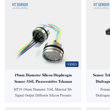
VIDEO
19mm Diameter Silicon Diaphragm
Sensor Te
Sensor 316L Piezoresistive Tekanan
Diafrag
Sensor
HT19 19mm Diameter 316L Material Mv
Pemanc
Signal Output Diffusion Silicon Pressure
Diafragm
Sensor Cell HT19 PiezoresistifSilikonSensor
dilengkapi
Tekanan Pengenalan sensor tekanan silikon
higienis