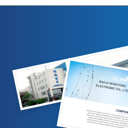
output 4-20mA/0-10VDC. Cocok untuk
kompensasi
pengukuran gas/cairan di industri minyak
IP65, dan 
bumi, kimia, dan tenaga listrik. Opsi yang
untuk aplik
dapat disesuaikan tersedia.