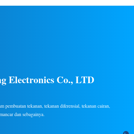
gas/cair di
listrik. Konstruksi baja tahan karat, kinerja
an listrik.
stabil, beberapa sinyal keluaran (4-20mA, 0-
tersedia.
5V, dll.), garansi 24 bulan. OEM/ODM
khusus tersedia.
g Electronics Co., LTD
 pembuatan tekanan, tekanan diferensial, tekanan cairan,
emancar dan sebagainya.