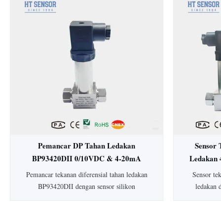
15mm: HT19 piezoresistive silicon pressure
Dengan aku
sensor, komponen utamanya adalah stabilitas
dan konstru
tinggi difuse reflection silicon sensing
untuk in
element...
makanan. Ter
y
Pemancar DP Tahan Ledakan
Sensor 
BP93420DII 0/10VDC & 4-20mA
Ledakan 
Pemancar Tekanan Diferensial
Dife
Pemancar tekanan diferensial tahan ledakan
Sensor te
Pemancar Level
BP93420DII dengan sensor silikon
ledakan 
piezoresistif. Dilengkapi akurasi 0,25-0,5%,
tipikal), 
perlindungan IP65, housing 304 SS, dan
peringkat a