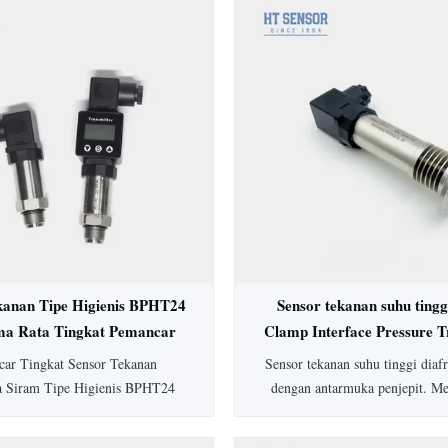
kanan Tipe Higienis BPHT24
Sensor tekanan suhu tingg
ma Rata Tingkat Pemancar
Clamp Interface Pressure T
Tekanan
ar Tingkat Sensor Tekanan
Sensor tekanan suhu tinggi dia
a Siram Tipe Higienis BPHT24
dengan antarmuka penjepit. M
 diafragma 316L untuk aplikasi
peringkat IP65, akurasi 0,5%
, mencegah penskalaan sedang.
SS304, dan opsi yang dapat di