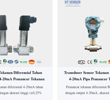
rasi ±0,5%, perlindungan IP65,
Ideal untuk aplikasi higienis da
ksi baja tahan karat penuh, ideal
medis, biofarmasi, dan ma
dustri medis, biofarmasi, dan
sedia jenis dan keluaran tekanan
ang dapat disesuaikan.
Tekanan Diferensial Tahan
Transduser Sensor Tekanan 
4-20mA Pemancar Tekanan
4-20mA Pipa Pemancar 
rensial Akurasi Tinggi
Diferensial Air Pip
kanan diferensial 4-20mA tahan
Pemancar tekanan diferensial
dengan akurasi tinggi (±0,25%
dengan output 4-20mA, akurasi
konstruksi baja tahan karat, dan
peringkat IP65, dan rentang 1
man secara intrinsik. Dilengkapi
Konstruksi baja tahan karat 