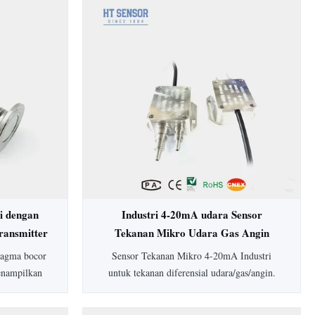
i dengan
Industri 4-20mA udara Sensor
ransmitter
Tekanan Mikro Udara Gas Angin
Differensial Tekanan Transmitter
fragma bocor
Sensor Tekanan Mikro 4-20mA Industri
enampilkan
untuk tekanan diferensial udara/gas/angin.
, housing
Dilengkapi akurasi 0,5%, perlindungan IP65,
sesuaikan.
housing aluminium, dan rentang lebar 0-