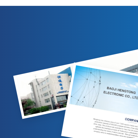
output 4-20mA/0-10VDC. Cocok untuk
kompensasi
pengukuran gas/cairan di industri minyak
IP65, dan 
bumi, kimia, dan tenaga listrik. Opsi yang
untuk aplik
dapat disesuaikan tersedia.