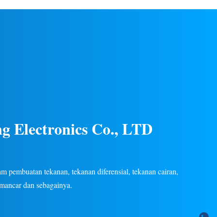
gas/cair di
listrik. Konstruksi baja tahan karat, kinerja
an listrik.
stabil, beberapa sinyal keluaran (4-20mA, 0-
tersedia.
5V, dll.), garansi 24 bulan. OEM/ODM
khusus tersedia.
g Electronics Co., LTD
 pembuatan tekanan, tekanan diferensial, tekanan cairan,
emancar dan sebagainya.