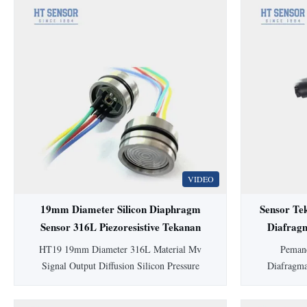
VIDEO
19mm Diameter Silicon Diaphragm
Sensor Te
Sensor 316L Piezoresistive Tekanan
Diafrag
Sensor
HT19 19mm Diameter 316L Material Mv
Pemanc
Signal Output Diffusion Silicon Pressure
Diafragm
Sensor Cell HT19 PiezoresistifSilikonSensor
dilengkapi
Tekanan Pengenalan sensor tekanan silikon
higienis