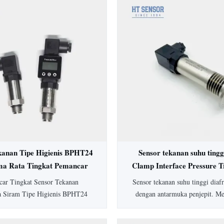
kanan Tipe Higienis BPHT24
Sensor tekanan suhu tingg
ma Rata Tingkat Pemancar
Clamp Interface Pressure T
Tekanan
ar Tingkat Sensor Tekanan
Sensor tekanan suhu tinggi dia
a Siram Tipe Higienis BPHT24
dengan antarmuka penjepit. M
 diafragma 316L untuk aplikasi
peringkat IP65, akurasi 0,5%
, mencegah penskalaan sedang.
SS304, dan opsi yang dapat di