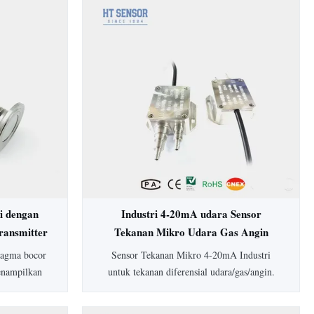
i dengan
Industri 4-20mA udara Sensor
ransmitter
Tekanan Mikro Udara Gas Angin
Differensial Tekanan Transmitter
fragma bocor
Sensor Tekanan Mikro 4-20mA Industri
enampilkan
untuk tekanan diferensial udara/gas/angin.
, housing
Dilengkapi akurasi 0,5%, perlindungan IP65,
sesuaikan.
housing aluminium, dan rentang lebar 0-