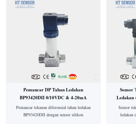
15mm: HT19 piezoresistive silicon pressure
Dengan aku
sensor, komponen utamanya adalah stabilitas
dan konstru
tinggi difuse reflection silicon sensing
untuk in
element...
makanan. Ter
y
Pemancar DP Tahan Ledakan
Sensor 
BP93420DII 0/10VDC & 4-20mA
Ledakan 
Pemancar Tekanan Diferensial
Dife
Pemancar tekanan diferensial tahan ledakan
Sensor te
Pemancar Level
BP93420DII dengan sensor silikon
ledakan 
piezoresistif. Dilengkapi akurasi 0,25-0,5%,
tipikal), 
perlindungan IP65, housing 304 SS, dan
peringkat a