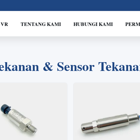
 VR
TENTANG KAMI
HUBUNGI KAMI
PERM
2
1
3
4
ekanan & Sensor Tekanan