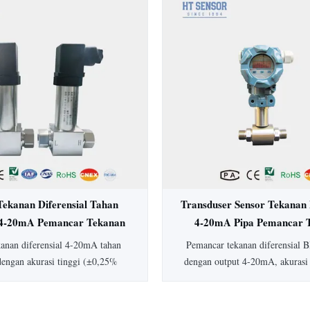
rasi ±0,5%, perlindungan IP65,
Ideal untuk aplikasi higienis da
ksi baja tahan karat penuh, ideal
medis, biofarmasi, dan ma
dustri medis, biofarmasi, dan
sedia jenis dan keluaran tekanan
ang dapat disesuaikan.
Tekanan Diferensial Tahan
Transduser Sensor Tekanan 
4-20mA Pemancar Tekanan
4-20mA Pipa Pemancar 
rensial Akurasi Tinggi
Diferensial Air Pip
kanan diferensial 4-20mA tahan
Pemancar tekanan diferensial
dengan akurasi tinggi (±0,25%
dengan output 4-20mA, akurasi
konstruksi baja tahan karat, dan
peringkat IP65, dan rentang 1
man secara intrinsik. Dilengkapi
Konstruksi baja tahan karat 