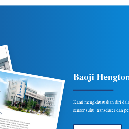
 suhu yang ketat, perlindungan
ketahanan untuk aplikasi pipa 
beberapa opsi keluaran/koneksi
industri minyak bumi, kimia, d
asi minyak bumi, kimia, listrik,
Opsi yang dapat disesuaikan 
dan hidrologi.
Baoji Hengton
Kami mengkhususkan diri dalam
sensor suhu, transduser dan p