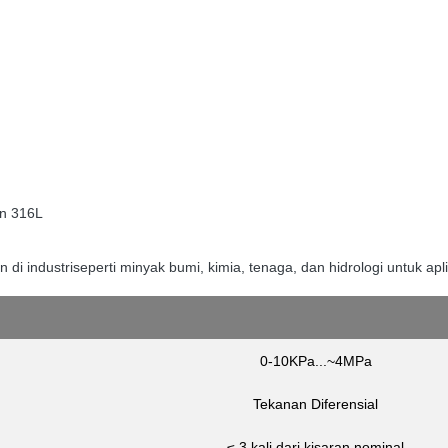
an 316L
 di industri
seperti minyak bumi, kimia, tenaga, dan hidrologi untuk apli
0-10KPa...~4MPa
Tekanan Diferensial
≤ 3 kali dari kisaran nominal