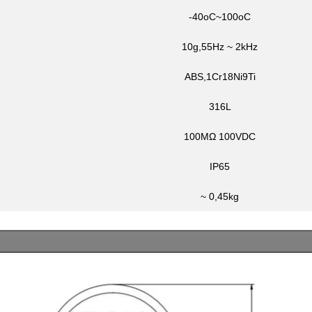
-40oC~100oC
10g,55Hz ~ 2kHz
ABS,1Cr18Ni9Ti
316L
100MΩ 100VDC
IP65
~ 0,45kg