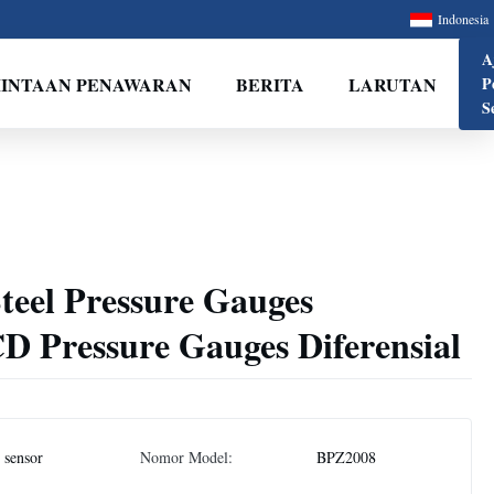
Indonesia
A
INTAAN PENAWARAN
BERITA
LARUTAN
P
S
Steel Pressure Gauges
 Pressure Gauges Diferensial
 sensor
Nomor Model:
BPZ2008