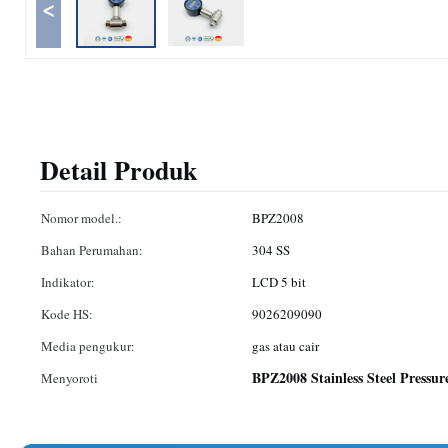
<
Detail Produk
Nomor model.:
BPZ2008
Bahan Perumahan:
304 SS
Indikator:
LCD 5 bit
Kode HS:
9026209090
Media pengukur:
gas atau cair
BPZ2008 Stainless Steel Pressu
Menyoroti