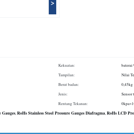
>
Kekuatan:
baterai
Tampilan:
Nilai T
Berat badan:
0,45kg
Jenis:
Sensor 
Rentang Tekanan:
0kpa~1
re Gauges
RoHs Stainless Steel Pressure Gauges Diafragma
RoHs LCD Pres
,
,