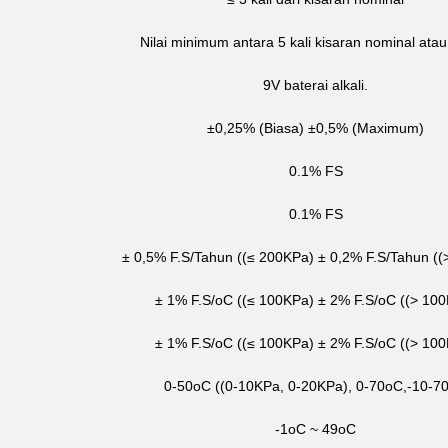
Nilai minimum antara 5 kali kisaran nominal ata
9V baterai alkali.
±0,25% (Biasa) ±0,5% (Maximum)
0.1% FS
0.1% FS
± 0,5% F.S/Tahun ((≤ 200KPa) ± 0,2% F.S/Tahun (
± 1% F.S/oC ((≤ 100KPa) ± 2% F.S/oC ((> 10
± 1% F.S/oC ((≤ 100KPa) ± 2% F.S/oC ((> 10
0-50oC ((0-10KPa, 0-20KPa), 0-70oC,-10-7
-1oC ~ 49oC