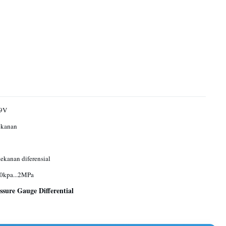
 9V
ekanan
tekanan diferensial
0kpa...2MPa
sure Gauge Differential