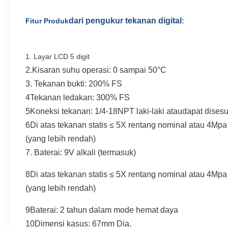
dari pengukur tekanan digital
Fitur Produk
:
1. Layar LCD 5 digit
2.
Kisaran suhu operasi: 0 sampai 50°C
3. Tekanan bukti: 200% FS
4Tekanan ledakan: 300% FS
5Koneksi tekanan: 1/4-18NPT laki-laki atau
dapat dises
6Di atas tekanan statis ≤ 5X rentang nominal atau 4Mpa
(yang lebih rendah)
7. Baterai: 9V alkali (termasuk)
8Di atas tekanan statis ≤ 5X rentang nominal atau 4Mpa
(yang lebih rendah)
9Baterai: 2 tahun dalam mode hemat daya
10Dimensi kasus: 67mm Dia.