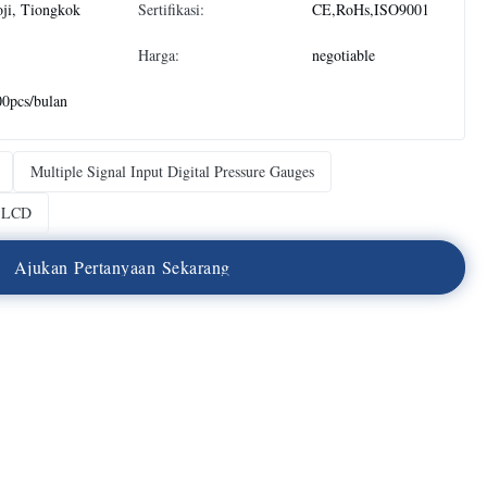
ji, Tiongkok
Sertifikasi:
CE,RoHs,ISO9001
Harga:
negotiable
0pcs/bulan
Multiple Signal Input Digital Pressure Gauges
r LCD
A
j
u
k
a
n
P
e
r
t
a
n
y
a
a
n
S
e
k
a
r
a
n
g