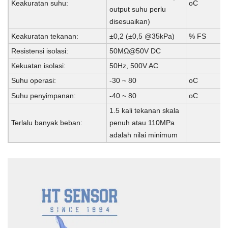
Keakuratan suhu:
oC
output suhu perlu
disesuaikan)
Keakuratan tekanan:
±0,2 (±0,5 @35kPa)
% FS
Resistensi isolasi:
50MΩ@50V DC
Kekuatan isolasi:
50Hz, 500V AC
Suhu operasi:
-30 ~ 80
oC
Suhu penyimpanan:
-40 ~ 80
oC
1.5 kali tekanan skala
Terlalu banyak beban:
penuh atau 110MPa
adalah nilai minimum