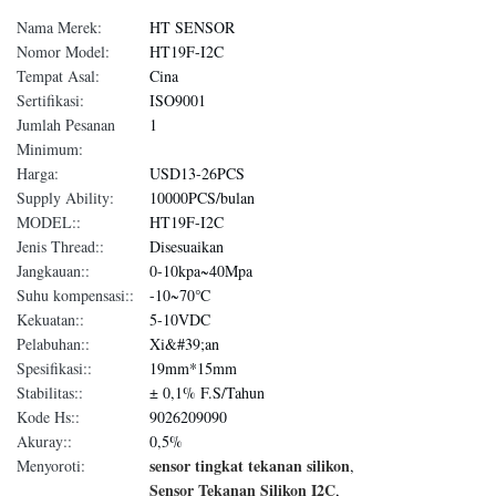
Nama Merek:
HT SENSOR
Nomor Model:
HT19F-I2C
Tempat Asal:
Cina
Sertifikasi:
ISO9001
Jumlah Pesanan
1
Minimum:
Harga:
USD13-26PCS
Supply Ability:
10000PCS/bulan
MODEL::
HT19F-I2C
Jenis Thread::
Disesuaikan
Jangkauan::
0-10kpa~40Mpa
Suhu kompensasi::
-10~70℃
Kekuatan::
5-10VDC
Pelabuhan::
Xi&#39;an
Spesifikasi::
19mm*15mm
Stabilitas::
± 0,1% F.S/Tahun
Kode Hs::
9026209090
Akuray::
0,5%
sensor tingkat tekanan silikon
Menyoroti:
,
Sensor Tekanan Silikon I2C
,