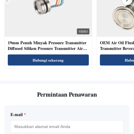
VIDEO
19mm Penuh Minyak Pressure Transmitter
OEM Air Oil Flus
Diffused Silikon Pressure Transmitter Air
Transmitter Bevera
Oil Test
Sensor
Hubungi sekarang
Hubu
Permintaan Penawaran
E-mail
*