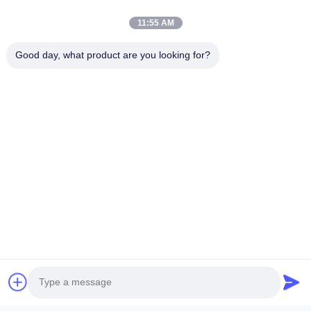
Tempelkan File
11:55 AM
Pilih File
Good day, what product are you looking for?
Anda dapat mengunggah hingga 5 file dan setiap file ukuran 10M max.
Kirim
Baoji Hengtong Electronics Co., LTD
tel:
+86 18629200449
E-mail:
sensor@sensorasia.com
Tautan Cepat