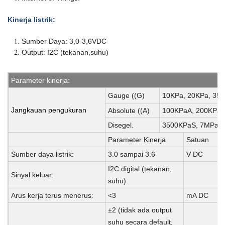
Kinerja listrik
:
Sumber Daya: 3,0-3,6VDC
Output: I2C (tekanan,suhu)
Parameter kinerja:
Gauge ((G)
10KPa, 20KPa, 35K
Jangkauan pengukuran
Absolute ((A)
100KPaA, 200KPaA
Disegel.
3500KPaS, 7MPaS
Parameter Kinerja
Satuan
Sumber daya listrik:
3.0 sampai 3.6
V DC
I2C digital (tekanan,
Sinyal keluar:
suhu)
Arus kerja terus menerus:
<3
mA DC
±2 (tidak ada output
suhu secara default,