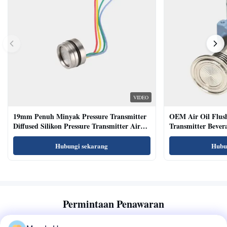
VIDEO
19mm Penuh Minyak Pressure Transmitter
OEM Air Oil Flus
Diffused Silikon Pressure Transmitter Air
Transmitter Bevera
Oil Test
Sensor
Hubungi sekarang
Hubu
Permintaan Penawaran