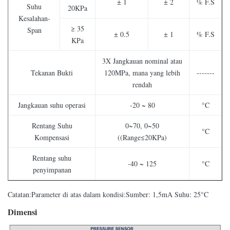
± 1
± 2
% F.S
Suhu
20KPa
Kesalahan-
≥ 35
Span
± 0.5
± 1
% F.S
KPa
3X Jangkauan nominal atau
Tekanan Bukti
120MPa, mana yang lebih
-------
rendah
Jangkauan suhu operasi
-20 ~ 80
°C
Rentang Suhu
0~70, 0~50
°C
Kompensasi
((Range≤20KPa)
Rentang suhu
-40 ~ 125
°C
penyimpanan
Catatan:Parameter di atas dalam kondisi:Sumber: 1,5mA Suhu: 25°C
Dimensi