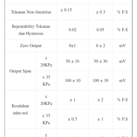
± 0.15
Tekanan Non-linearitas
± 0.3
% F.S
Repeatability Tekanan
0.02
0.05
% F.S
dan Hysteresis
Zero Output
0±1
0 ± 2
mV
≤
50 ± 10
50 ± 30
mV
20KPa
Output Span
≥ 35
100 ± 10
100 ± 30
mV
KPa
≤
± 1
± 2
% F.S
20KPa
Kesalahan
suhu-nol
≥ 35
± 0.5
± 1
% F.S
KPa
≤