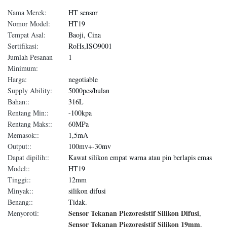
Nama Merek:
HT sensor
Nomor Model:
HT19
Tempat Asal:
Baoji, Cina
Sertifikasi:
RoHs,ISO9001
Jumlah Pesanan
1
Minimum:
Harga:
negotiable
Supply Ability:
5000pcs/bulan
Bahan::
316L
Rentang Min::
-100kpa
Rentang Maks::
60MPa
Memasok::
1,5mA
Output::
100mv+-30mv
Dapat dipilih::
Kawat silikon empat warna atau pin berlapis emas
Model::
HT19
Tinggi::
12mm
Minyak::
silikon difusi
Benang::
Tidak.
Sensor Tekanan Piezoresistif Silikon Difusi
Menyoroti:
,
Sensor Tekanan Piezoresistif Silikon 19mm
,