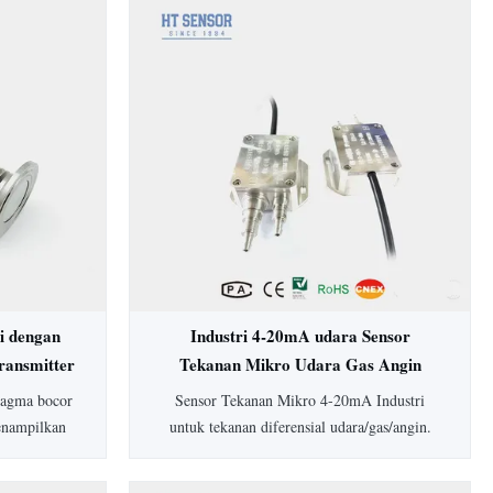
i dengan
Industri 4-20mA udara Sensor
ransmitter
Tekanan Mikro Udara Gas Angin
Differensial Tekanan Transmitter
fragma bocor
Sensor Tekanan Mikro 4-20mA Industri
enampilkan
untuk tekanan diferensial udara/gas/angin.
, housing
Dilengkapi akurasi 0,5%, perlindungan IP65,
sesuaikan.
housing aluminium, dan rentang lebar 0-