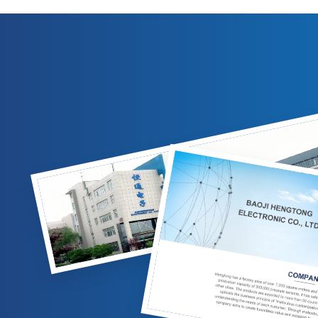
output 4-20mA/0-10VDC. Cocok untuk
kompensasi
pengukuran gas/cairan di industri minyak
IP65, dan 
bumi, kimia, dan tenaga listrik. Opsi yang
untuk aplik
dapat disesuaikan tersedia.