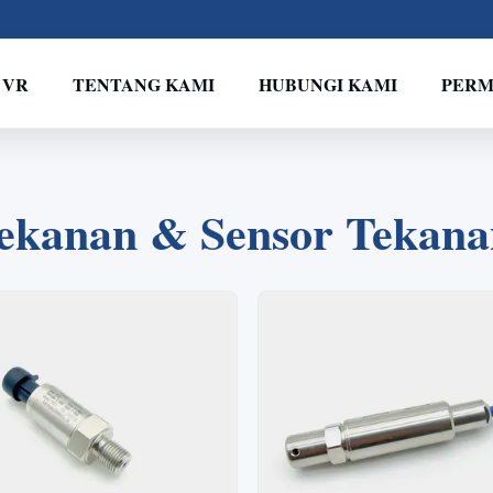
 VR
TENTANG KAMI
HUBUNGI KAMI
PERM
2
1
3
4
ekanan & Sensor Tekanan