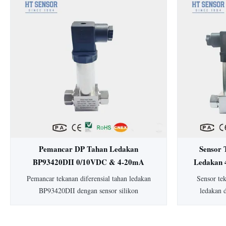
15mm: HT19 piezoresistive silicon pressure
Dengan aku
sensor, komponen utamanya adalah stabilitas
dan konstru
tinggi difuse reflection silicon sensing
untuk in
element...
makanan. Ter
y
Pemancar DP Tahan Ledakan
Sensor 
BP93420DII 0/10VDC & 4-20mA
Ledakan 
Pemancar Tekanan Diferensial
Dife
Pemancar tekanan diferensial tahan ledakan
Sensor te
Pemancar Level
BP93420DII dengan sensor silikon
ledakan 
piezoresistif. Dilengkapi akurasi 0,25-0,5%,
tipikal), 
perlindungan IP65, housing 304 SS, dan
peringkat a