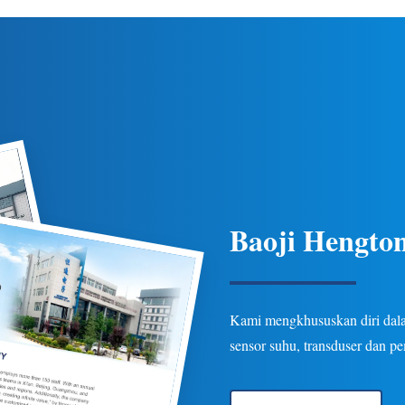
 suhu yang ketat, perlindungan
ketahanan untuk aplikasi pipa 
beberapa opsi keluaran/koneksi
industri minyak bumi, kimia, d
asi minyak bumi, kimia, listrik,
Opsi yang dapat disesuaikan 
dan hidrologi.
Baoji Hengton
Kami mengkhususkan diri dalam
sensor suhu, transduser dan p