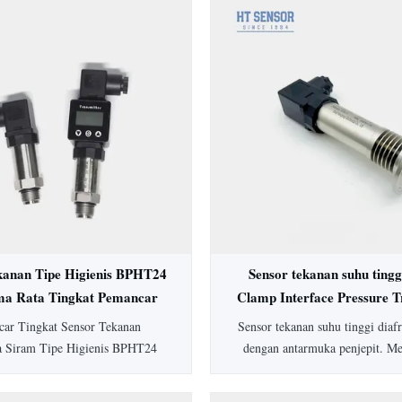
kanan Tipe Higienis BPHT24
Sensor tekanan suhu tingg
ma Rata Tingkat Pemancar
Clamp Interface Pressure T
Tekanan
ar Tingkat Sensor Tekanan
Sensor tekanan suhu tinggi dia
a Siram Tipe Higienis BPHT24
dengan antarmuka penjepit. M
 diafragma 316L untuk aplikasi
peringkat IP65, akurasi 0,5%
, mencegah penskalaan sedang.
SS304, dan opsi yang dapat di