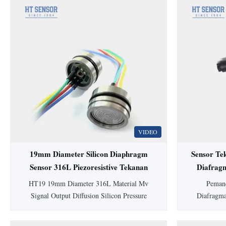
VIDEO
19mm Diameter Silicon Diaphragm
Sensor Te
Sensor 316L Piezoresistive Tekanan
Diafrag
Sensor
HT19 19mm Diameter 316L Material Mv
Pemanc
Signal Output Diffusion Silicon Pressure
Diafragm
Sensor Cell HT19 PiezoresistifSilikonSensor
dilengkapi
Tekanan Pengenalan sensor tekanan silikon
higienis