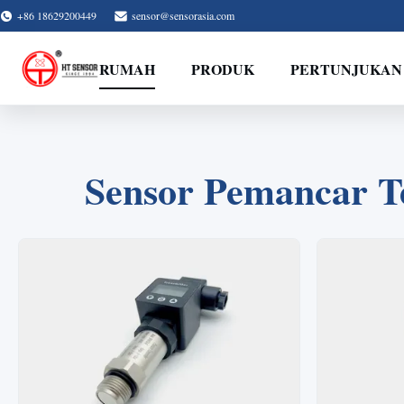
+86 18629200449
sensor@sensorasia.com
RUMAH
PRODUK
PERTUNJUKAN
Sensor Pemancar T