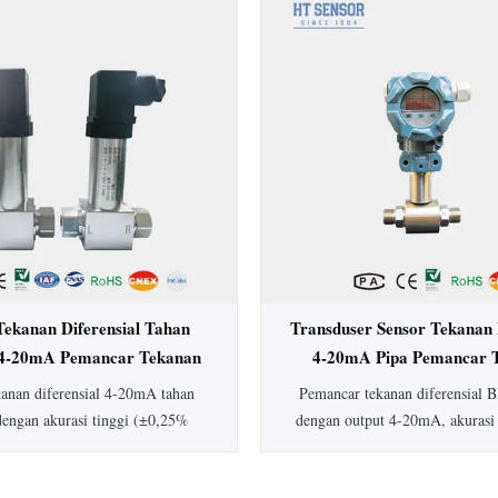
rasi ±0,5%, perlindungan IP65,
Ideal untuk aplikasi higienis da
ksi baja tahan karat penuh, ideal
medis, biofarmasi, dan ma
dustri medis, biofarmasi, dan
sedia jenis dan keluaran tekanan
ang dapat disesuaikan.
Tekanan Diferensial Tahan
Transduser Sensor Tekanan 
4-20mA Pemancar Tekanan
4-20mA Pipa Pemancar 
rensial Akurasi Tinggi
Diferensial Air Pip
kanan diferensial 4-20mA tahan
Pemancar tekanan diferensial
dengan akurasi tinggi (±0,25%
dengan output 4-20mA, akurasi
konstruksi baja tahan karat, dan
peringkat IP65, dan rentang 1
man secara intrinsik. Dilengkapi
Konstruksi baja tahan karat 