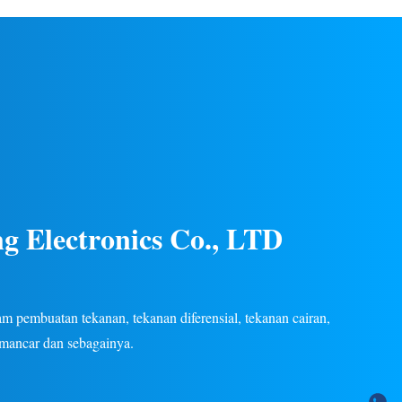
gas/cair di
listrik. Konstruksi baja tahan karat, kinerja
an listrik.
stabil, beberapa sinyal keluaran (4-20mA, 0-
tersedia.
5V, dll.), garansi 24 bulan. OEM/ODM
khusus tersedia.
g Electronics Co., LTD
 pembuatan tekanan, tekanan diferensial, tekanan cairan,
emancar dan sebagainya.